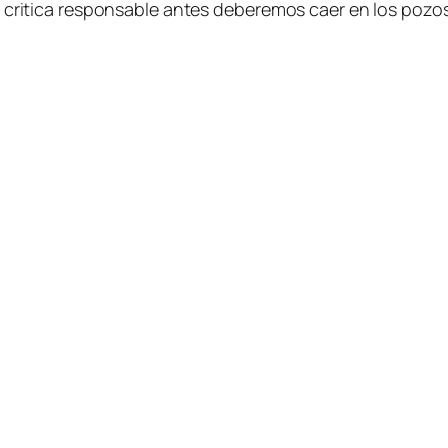
 cri­ti­ca res­pon­sa­ble an­tes de­be­re­mos caer en los po­