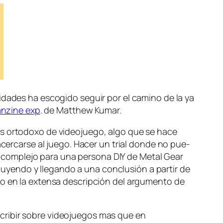
i­da­des ha es­co­gi­do se­guir por el ca­mino de la ya
an­zi­ne exp
. de Matthew Kumar.
 or­to­do­xo de vi­deo­jue­go, al­go que se ha­ce
acer­car­se al jue­go. Hacer un trial don­de no pue­
n­te com­ple­jo pa­ra una per­so­na DIY de Metal Gear
lu­yen­do y lle­gan­do a una con­clu­sión a par­tir de
o en la ex­ten­sa des­crip­ción del ar­gu­men­to de
­cri­bir so­bre vi­deo­jue­gos mas que en