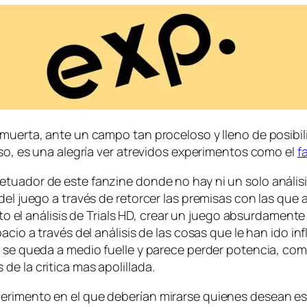
 muer­ta, an­te un cam­po tan pro­ce­lo­so y lleno de po­si­bi­l
or eso, es una ale­gría ver atre­vi­dos ex­pe­ri­men­tos co­mo el
f
a­dor de es­te fan­zi­ne don­de no hay ni un so­lo aná­li­sis
el jue­go a tra­vés de re­tor­cer las pre­mi­sas con las que 
pun­to el aná­li­sis de Trials HD, crear un jue­go ab­sur­da­me
­cio a tra­vés del aná­li­sis de las co­sas que le han ido in­f
e que­da a me­dio fue­lle y pa­re­ce per­der po­ten­cia, co­m
e la cri­ti­ca mas apolillada.
e­ri­men­to en el que de­be­rían mi­rar­se quie­nes de­sean es