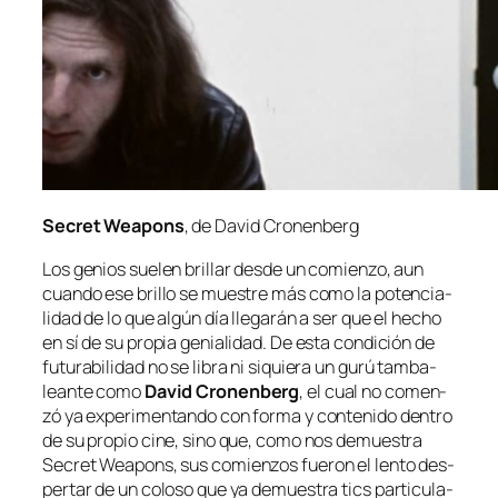
Secret Weapons
, de David Cronenberg
Los ge­nios sue­len bri­llar des­de un co­mien­zo, aun
cuan­do ese bri­llo se mues­tre más co­mo la po­ten­cia­
li­dad de lo que al­gún día lle­ga­rán a ser que el he­cho
en sí de su pro­pia ge­nia­li­dad. De es­ta con­di­ción de
fu­tu­ra­bi­li­dad no se li­bra ni si­quie­ra un gu­rú tam­ba­
lean­te co­mo
David Cronenberg
, el cual no co­men­
zó ya ex­pe­ri­men­tan­do con for­ma y con­te­ni­do den­tro
de su pro­pio ci­ne, sino que, co­mo nos de­mues­tra
Secret Weapons
, sus co­mien­zos fue­ron el len­to des­
per­tar de un co­lo­so que ya de­mues­tra tics par­ti­cu­la­