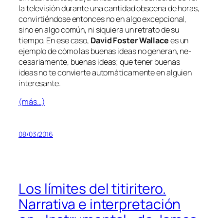
la te­le­vi­sión du­ran­te una can­ti­dad obs­ce­na de ho­ras,
con­vir­tién­do­se en­ton­ces no en al­go ex­cep­cio­nal,
sino en al­go co­mún, ni si­quie­ra un re­tra­to de su
tiem­po. En ese ca­so,
David Foster Wallace
es un
ejem­plo de có­mo las bue­nas ideas no ge­ne­ran, ne­
ce­sa­ria­men­te, bue­nas ideas; que te­ner bue­nas
ideas no te con­vier­te au­to­má­ti­ca­men­te en al­guien
interesante.
(más…)
08/03/2016
Los límites del titiritero.
Narrativa e interpretación