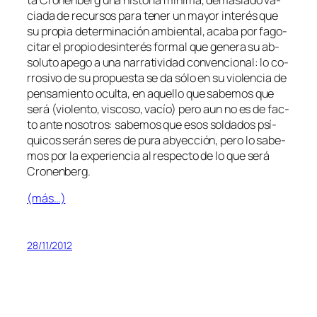
cia­da de re­cur­sos pa­ra te­ner un ma­yor in­te­rés que
su pro­pia de­ter­mi­na­ción am­bien­tal, aca­ba por fa­go­
ci­tar el pro­pio de­sin­te­rés for­mal que ge­ne­ra su ab­
so­lu­to ape­go a una na­rra­ti­vi­dad con­ven­cio­nal: lo co­
rro­si­vo de su pro­pues­ta se da só­lo en su vio­len­cia de
pen­sa­mien­to ocul­ta, en aque­llo que sa­be­mos que
se­rá (vio­len­to, vis­co­so, va­cío) pe­ro aun no es
de fac­
to
an­te no­so­tros: sa­be­mos que esos sol­da­dos psí­
qui­cos se­rán se­res de pu­ra ab­yec­ción, pe­ro lo sa­be­
mos por la ex­pe­rien­cia al res­pec­to de
lo que se­rá
Cronenberg
.
(más…)
28/11/2012