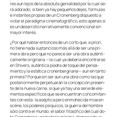
res aun le­jos de la ab­so­lu­ta ge­nia­li­dad por la cual se­
rá ado­ra­do; si bien ya hay pe­que­ños de­jes, for­mu­las
e ins­tan­tes pro­pias de un Cronenberg dis­pues­to a
vio­lar el pa­ra­dig­ma ci­ne­ma­to­grá­fi­co, es­to ape­nas sí
es un de­sa­rro­llo na­rra­ti­va­men­te con­ven­cio­nal sin
ma­yor interés.
¿Por qué ha­blar en­ton­ces de un cor­to que,
a prio­ri
,
no tie­ne na­da sus­tan­cio­so más allá de ser una pri­
me­ra obra pe­ro que no pa­re­ce ser una obra au­tén­ti­
ca­men­te ori­gi­na­ria —la cual ya de­be­ría en­con­trar­se
en
Shivers
, au­tén­ti­ca pie­dra de to­que del pen­sa­
mien­to y la es­té­ti­ca cro­nen­ber­gria­na— aun en tan­to
pri­me­ra? Porque sin ser aun una obra co­mo las que
pos­te­rior­men­te per­pe­tua­rán la con­cep­ción pre­sen­
te de la nue­va car­ne, si que ya hay una se­rie de ele­
men­tos es­pe­cí­fi­cos que se en­cuen­tran con­co­mi­tan­
tes con es­ta: la asép­ti­ca pe­ro en­mohe­ci­da
mi­se en
scè­ne
, los po­de­res psí­qui­cos, la gue­rra del hom­bre
só­lo con­tra el mun­do; el sa­bor fi­lo­só­fi­co del cual do­
ta Cronenberg una his­to­ria mí­ni­ma, de­ma­sia­do va­