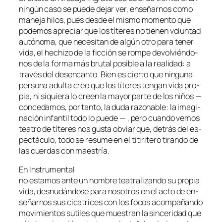
nin­gún ca­so se pue­de de­jar ver, en­se­ñar­nos co­mo
ma­ne­ja hi­los, pues des­de el mis­mo mo­men­to que
po­de­mos apre­ciar que los tí­te­res no tie­nen vo­lun­tad
au­tó­no­ma, que ne­ce­si­tan de al­gún otro pa­ra te­ner
vi­da, el he­chi­zo de la fic­ción se rom­pe de­vol­vién­do­
nos de la for­ma más bru­tal po­si­ble a la reali­dad: a
tra­vés del des­en­can­to. Bien es cier­to que nin­gu­na
per­so­na adul­ta
cree
que los tí­te­res ten­gan vi­da pro­
pia, ni si­quie­ra lo creen la ma­yor par­te de los ni­ños —
con­ce­da­mos, por tan­to, la du­da ra­zo­na­ble: la ima­gi­
na­ción in­fan­til to­do lo pue­de — , pe­ro cuan­do ve­mos
tea­tro de tí­te­res nos gus­ta ob­viar que, de­trás del es­
pec­tácu­lo, to­do se re­su­me en el ti­ti­ri­te­ro ti­ran­do de
las cuer­das con maestría.
En
Instrumental
no es­ta­mos an­te un hom­bre tea­tra­li­zan­do su pro­pia
vi­da, des­nu­dán­do­se pa­ra no­so­tros en el ac­to de en­
se­ñar­nos sus ci­ca­tri­ces con los fo­cos acom­pa­ñan­do
mo­vi­mien­tos su­ti­les que mues­tran la sin­ce­ri­dad que