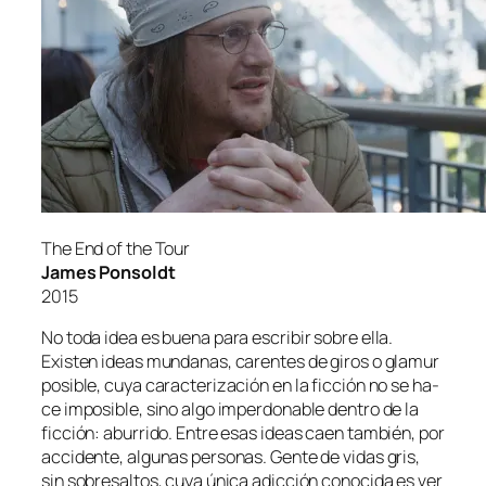
The End of the Tour
James Ponsoldt
2015
No to­da idea es bue­na pa­ra es­cri­bir so­bre ella.
Existen ideas mun­da­nas, ca­ren­tes de gi­ros o gla­mur
po­si­ble, cu­ya ca­rac­te­ri­za­ción en la fic­ción no se ha­
ce im­po­si­ble, sino al­go im­per­do­na­ble den­tro de la
fic­ción: abu­rri­do. Entre esas ideas caen tam­bién, por
ac­ci­den­te, al­gu­nas per­so­nas. Gente de vi­das gris,
sin so­bre­sal­tos, cu­ya úni­ca adic­ción co­no­ci­da es ver