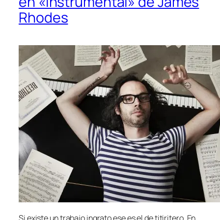
en «Instrumental» de James
Rhodes
Si exis­te un tra­ba­jo in­gra­to ese es el de ti­ti­ri­te­ro. En