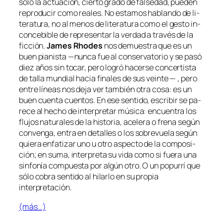
só­lo la ac­tua­ción, cier­to gra­do de fal­se­dad, pue­den
re­pro­du­cir co­mo reales. No es­ta­mos ha­blan­do de li­
te­ra­tu­ra, no al me­nos de li­te­ra­tu­ra co­mo el ges­to in­
con­ce­bi­ble de re­pre­sen­tar la ver­dad a tra­vés de la
fic­ción.
James Rhodes
nos de­mues­tra que es un
buen pia­nis­ta —nun­ca fue al con­ser­va­to­rio y se pa­só
diez años sin to­car, pe­ro lo­gró ha­cer­se con­cer­tis­ta
de ta­lla mun­dial ha­cia fi­na­les de sus vein­te — , pe­ro
en­tre lí­neas nos de­ja ver tam­bién otra co­sa: es un
buen cuen­ta cuen­tos. En ese sen­ti­do, es­cri­bir se pa­
re­ce al he­cho de in­ter­pre­tar mú­si­ca: en­cuen­tra los
flu­jos na­tu­ra­les de la his­to­ria, ace­le­ra o fre­na se­gún
con­ven­ga, en­tra en de­ta­lles o los so­bre­vue­la se­gún
quie­ra en­fa­ti­zar uno u otro as­pec­to de la com­po­si­
ción; en su­ma, in­ter­pre­ta su vi­da co­mo si fue­ra una
sin­fo­nía com­pues­ta por al­gún otro. O un
po­pu­rrí
que
só­lo co­bra sen­ti­do al hi­lar­lo en su pro­pia
interpretación.
(más…)