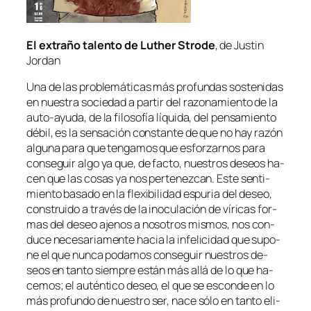
El ex­tra­ño ta­len­to de Luther Strode
, de Justin
Jordan
Una de las pro­ble­má­ti­cas más pro­fun­das sos­te­ni­das
en nues­tra so­cie­dad a par­tir del ra­zo­na­mien­to de la
auto-ayuda, de la fi­lo­so­fía lí­qui­da, del pen­sa­mien­to
dé­bil, es la sen­sa­ción cons­tan­te de que no hay ra­zón
al­gu­na pa­ra que ten­ga­mos que es­for­zar­nos pa­ra
con­se­guir al­go ya que,
de fac­to
, nues­tros de­seos ha­
cen que las co­sas ya nos per­te­nez­can. Este sen­ti­
mien­to ba­sa­do en la fle­xi­bi­li­dad es­pu­ria del de­seo,
cons­trui­do a tra­vés de la ino­cu­la­ción de ví­ri­cas for­
mas del de­seo aje­nos a no­so­tros mis­mos, nos con­
du­ce ne­ce­sa­ria­men­te ha­cia la in­fe­li­ci­dad que su­po­
ne el que nun­ca po­da­mos con­se­guir nues­tros de­
seos en tan­to siem­pre es­tán más allá de lo que ha­
ce­mos; el au­tén­ti­co de­seo, el que se es­con­de en lo
más pro­fun­do de nues­tro ser, na­ce só­lo en tan­to eli­