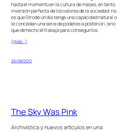
has­ta el mo­men­to en la cul­tu­ra de ma­sas, en tan­to
in­ver­sión per­fec­ta de los va­lo­res de la so­cie­dad: no
es que Strode un día ten­ga una ca­pa­ci­dad na­tu­ral o
le con­ce­dan una se­rie de po­de­res
a pos­te­rio­ri
, sino
que de he­cho él tra­ba­ja pa­ra conseguirlos.
(más…)
26/08/2012
The Sky Was Pink
Archivística y nuevos artículos en una