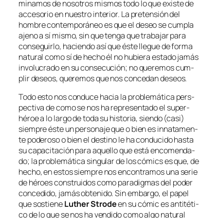
mi­na­mos de no­so­tros mis­mos to­do lo que exis­te de
ac­ce­so­rio en nues­tro in­te­rior. La pre­ten­sión del
hom­bre con­tem­po­rá­neo es que el de­seo se cum­pla
ajeno a sí mis­mo, sin que ten­ga que tra­ba­jar pa­ra
con­se­guir­lo, ha­cien­do así que és­te lle­gue de for­ma
na­tu­ral co­mo sí de he­cho él no hu­bie­ra es­ta­do ja­más
in­vo­lu­cra­do en su con­se­cu­ción; no que­re­mos cum­
plir de­seos, que­re­mos que nos con­ce­dan deseos.
Todo es­to nos con­du­ce ha­cia la pro­ble­má­ti­ca pers­
pec­ti­va de co­mo se nos ha re­pre­sen­ta­do el super-
héroe a lo lar­go de to­da su his­to­ria, sien­do (ca­si)
siem­pre és­te un per­so­na­je que o bien es in­na­ta­men­
te po­de­ro­so o bien el des­tino le ha con­du­ci­do has­ta
su ca­pa­ci­ta­ción pa­ra aque­llo que es­tá en­co­men­da­
do; la pro­ble­má­ti­ca sin­gu­lar de los có­mics es que, de
he­cho, en es­tos siem­pre nos en­con­tra­mos una se­rie
de hé­roes cons­trui­dos co­mo pa­ra­dig­mas del po­der
con­ce­di­do, ja­más ob­te­ni­do. Sin em­bar­go, el pa­pel
que sos­tie­ne
Luther Strode
en su có­mic es an­ti­té­ti­
co de lo que se nos ha ven­di­do co­mo al­go na­tu­ral