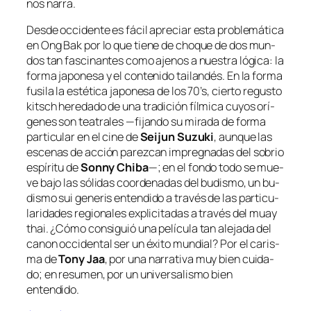
nos narra.
Desde oc­ci­den­te es fá­cil apre­ciar es­ta pro­ble­má­ti­ca
en
Ong Bak
por lo que tie­ne de cho­que de dos mun­
dos tan fas­ci­nan­tes co­mo aje­nos a nues­tra ló­gi­ca: la
for­ma ja­po­ne­sa y el con­te­ni­do tai­lan­dés. En la for­ma
fu­si­la la es­té­ti­ca ja­po­ne­sa de los 70’s, cier­to re­gus­to
kitsch
he­re­da­do de una tra­di­ción fíl­mi­ca cu­yos orí­
ge­nes son tea­tra­les —fi­jan­do su mi­ra­da de for­ma
par­ti­cu­lar en el ci­ne de
Seijun Suzuki
, aun­que las
es­ce­nas de ac­ción pa­rez­can im­preg­na­das del so­brio
es­pí­ri­tu de
Sonny Chiba
—; en el fon­do to­do se mue­
ve ba­jo las só­li­das coor­de­na­das del bu­dis­mo, un bu­
dis­mo
sui ge­ne­ris
en­ten­di­do a tra­vés de las par­ti­cu­
la­ri­da­des re­gio­na­les ex­pli­ci­ta­das a tra­vés del
muay
thai
. ¿Cómo con­si­guió una pe­lí­cu­la tan ale­ja­da del
ca­non oc­ci­den­tal ser un éxi­to mun­dial? Por el ca­ris­
ma de
Tony Jaa
, por una na­rra­ti­va muy bien cui­da­
do; en re­su­men, por un uni­ver­sa­lis­mo bien
entendido.