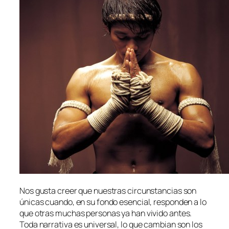
Nos gus­ta creer que nues­tras cir­cuns­tan­cias son
úni­cas cuan­do, en su fon­do esen­cial, res­pon­den a lo
que otras mu­chas per­so­nas ya han vi­vi­do an­tes.
Toda na­rra­ti­va es uni­ver­sal, lo que cam­bian son los