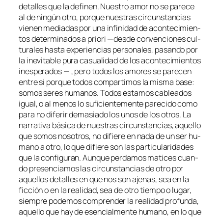
de­ta­lles que la de­fi­nen. Nuestro amor no se pa­re­ce
al de nin­gún otro, por­que nues­tras cir­cuns­tan­cias
vie­nen me­dia­das por una in­fi­ni­dad de acon­te­ci­mien­
tos de­ter­mi­na­dos
a prio­ri
—des­de con­ven­cio­nes cul­
tu­ra­les has­ta ex­pe­rien­cias per­so­na­les, pa­san­do por
la in­evi­ta­ble pu­ra ca­sua­li­dad de los acon­te­ci­mien­tos
ines­pe­ra­dos — , pe­ro to­dos los amo­res se pa­re­cen
en­tre sí por­que to­dos com­par­ti­mos la mis­ma ba­se:
so­mos se­res hu­ma­nos. Todos es­ta­mos ca­blea­dos
igual, o al me­nos lo su­fi­cien­te­men­te pa­re­ci­do co­mo
pa­ra no di­fe­rir de­ma­sia­do los unos de los otros. La
na­rra­ti­va bá­si­ca de nues­tras cir­cuns­tan­cias, aque­llo
que so­mos no­so­tros, no di­fie­re en na­da de un ser hu­
mano a otro, lo que di­fie­re son las par­ti­cu­la­ri­da­des
que la con­fi­gu­ran. Aunque per­da­mos ma­ti­ces cuan­
do pre­sen­cia­mos las cir­cuns­tan­cias de otro por
aque­llos de­ta­lles en que nos son aje­nas, sea en la
fic­ción o en la reali­dad, sea de otro tiem­po o lu­gar,
siem­pre po­de­mos com­pren­der la reali­dad pro­fun­da,
aque­llo que hay de esen­cial­men­te hu­mano, en lo que