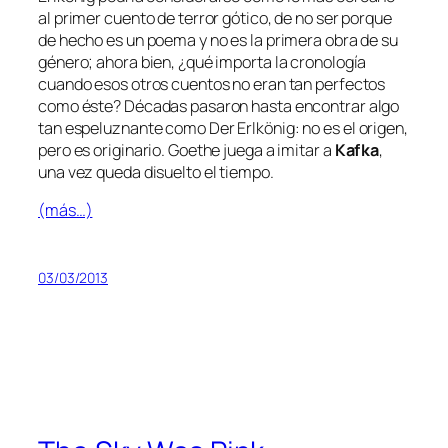
al pri­mer cuen­to de te­rror gó­ti­co, de no ser por­que
de he­cho es un poe­ma y no es la pri­me­ra obra de su
gé­ne­ro; aho­ra bien, ¿qué im­por­ta la cro­no­lo­gía
cuan­do esos otros cuen­tos no eran tan per­fec­tos
co­mo és­te? Décadas pa­sa­ron has­ta en­con­trar al­go
tan es­pe­luz­nan­te co­mo
Der Erlkönig
: no es el ori­gen,
pe­ro es ori­gi­na­rio. Goethe jue­ga a imi­tar a
Kafka
,
una vez que­da di­suel­to el tiempo.
(más…)
03/03/2013