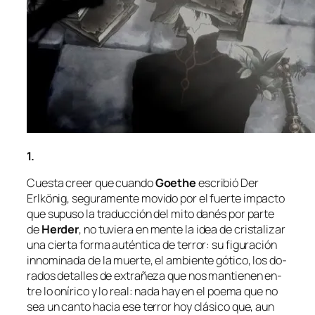
1.
Cuesta creer que cuan­do
Goethe
es­cri­bió
Der
Erlkönig
, se­gu­ra­men­te mo­vi­do por el fuer­te im­pac­to
que su­pu­so la tra­duc­ción del mi­to da­nés por par­te
de
Herder
, no tu­vie­ra en men­te la idea de cris­ta­li­zar
una cier­ta for­ma au­tén­ti­ca de te­rror: su fi­gu­ra­ción
in­no­mi­na­da de la muer­te, el am­bien­te gó­ti­co, los do­
ra­dos de­ta­lles de ex­tra­ñe­za que nos man­tie­nen en­
tre lo oní­ri­co y lo real: na­da hay en el poe­ma que no
sea un can­to ha­cia ese te­rror hoy clá­si­co que, aun