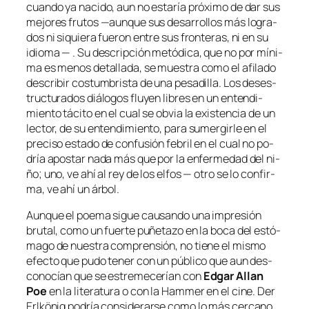
cuan­do ya na­ci­do, aun no es­ta­ría pró­xi­mo de dar sus
me­jo­res fru­tos —aun­que sus de­sa­rro­llos más lo­gra­
dos ni si­quie­ra fue­ron en­tre sus fron­te­ras, ni en su
idio­ma — . Su des­crip­ción me­tó­di­ca, que no por mí­ni­
ma es me­nos de­ta­lla­da, se mues­tra co­mo el afi­la­do
des­cri­bir cos­tum­bris­ta de una pe­sa­di­lla. Los des­es­
truc­tu­ra­dos diá­lo­gos flu­yen li­bres en un en­ten­di­
mien­to tá­ci­to en el cual se ob­via la exis­ten­cia de un
lec­tor, de su en­ten­di­mien­to, pa­ra su­mer­gir­le en el
pre­ci­so es­ta­do de con­fu­sión fe­bril en el cual no po­
dría apos­tar na­da más que por la en­fer­me­dad del ni­
ño; uno, ve
ahí
al rey de los el­fos — otro se lo con­fir­
ma, ve ahí un árbol.
Aunque el poe­ma si­gue cau­san­do una im­pre­sión
bru­tal, co­mo un fuer­te pu­ñe­ta­zo en la bo­ca del es­tó­
ma­go de nues­tra com­pren­sión, no tie­ne el mis­mo
efec­to que pu­do te­ner con un pú­bli­co que aun des­
co­no­cían que se es­tre­me­ce­rían con
Edgar Allan
Poe
en la li­te­ra­tu­ra o con la
Hammer
en el ci­ne.
Der
Erlkönig
po­dría con­si­de­rar­se co­mo lo más cer­cano