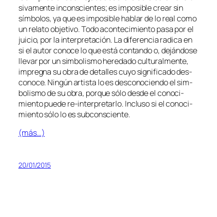
si­va­men­te in­cons­cien­tes; es im­po­si­ble crear sin
sím­bo­los, ya que es im­po­si­ble ha­blar de lo real co­mo
un re­la­to ob­je­ti­vo. Todo acon­te­ci­mien­to pa­sa por el
jui­cio, por la in­ter­pre­ta­ción. La di­fe­ren­cia ra­di­ca en
si el au­tor co­no­ce lo que es­tá con­tan­do o, de­ján­do­se
lle­var por un sim­bo­lis­mo he­re­da­do cul­tu­ral­men­te,
im­preg­na su obra de de­ta­lles cu­yo sig­ni­fi­ca­do des­
co­no­ce. Ningún ar­tis­ta lo es des­co­no­cien­do el sim­
bo­lis­mo de su obra, por­que só­lo des­de el co­no­ci­
mien­to pue­de re-interpretarlo. Incluso si el co­no­ci­
mien­to só­lo lo es subconsciente.
(más…)
20/01/2015