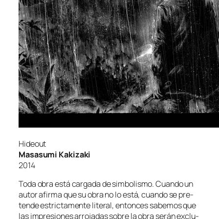
Hideout
Masasumi Kakizaki
2014
Toda obra es­tá car­ga­da de sim­bo­lis­mo. Cuando un
au­tor afir­ma que su obra no lo es­tá, cuan­do se pre­
ten­de es­tric­ta­men­te li­te­ral, en­ton­ces sa­be­mos que
las im­pre­sio­nes arro­ja­das so­bre la obra se­rán ex­clu­