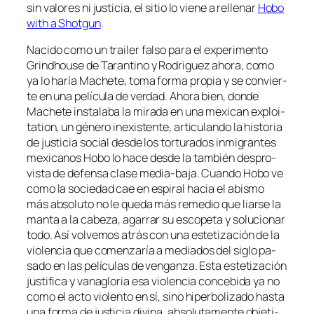
sin va­lo­res ni jus­ti­cia, el si­tio lo vie­ne a re­lle­nar
Hobo
with a Shotgun
.
Nacido co­mo un trai­ler fal­so pa­ra el ex­pe­ri­men­to
Grindhouse de Tarantino y Rodriguez aho­ra, co­mo
ya lo ha­ría Machete, to­ma for­ma pro­pia y se con­vier­
te en una pe­lí­cu­la de ver­dad. Ahora bien, don­de
Machete ins­ta­la­ba la mi­ra­da en una me­xi­can ex­ploi­
ta­tion, un gé­ne­ro in­exis­ten­te, ar­ti­cu­lan­do la his­to­ria
de jus­ti­cia so­cial des­de los tor­tu­ra­dos in­mi­gran­tes
me­xi­ca­nos Hobo lo ha­ce des­de la tam­bién des­pro­
vis­ta de de­fen­sa cla­se media-baja. Cuando Hobo ve
co­mo la so­cie­dad cae en es­pi­ral ha­cia el abis­mo
más ab­so­lu­to no le que­da más re­me­dio que liar­se la
man­ta a la ca­be­za, aga­rrar su es­co­pe­ta y so­lu­cio­nar
to­do. Así vol­ve­mos atrás con una es­te­ti­za­ción de la
vio­len­cia que co­men­za­ría a me­dia­dos del si­glo pa­
sa­do en las pe­lí­cu­las de ven­gan­za. Esta es­te­ti­za­ción
jus­ti­fi­ca y va­na­glo­ria esa vio­len­cia con­ce­bi­da ya no
co­mo el ac­to vio­len­to en sí, sino hi­per­bo­li­za­do has­ta
una for­ma de jus­ti­cia di­vi­na, ab­so­lu­ta­men­te ob­je­ti­