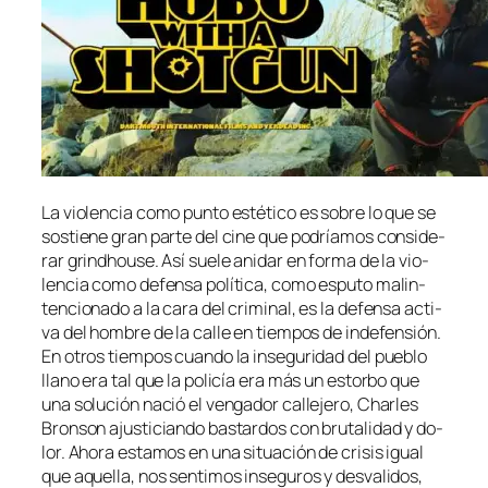
La vio­len­cia co­mo pun­to es­té­ti­co es so­bre lo que se
sos­tie­ne gran par­te del ci­ne que po­dría­mos con­si­de­
rar grindhou­se. Así sue­le ani­dar en for­ma de la vio­
len­cia co­mo de­fen­sa po­lí­ti­ca, co­mo espu­to ma­lin­
ten­cio­na­do a la ca­ra del cri­mi­nal, es la de­fen­sa ac­ti­
va del hom­bre de la ca­lle en tiem­pos de in­de­fen­sión.
En otros tiem­pos cuan­do la in­se­gu­ri­dad del pue­blo
llano era tal que la po­li­cía era más un es­tor­bo que
una so­lu­ción na­ció el ven­ga­dor ca­lle­je­ro, Charles
Bronson ajus­ti­cian­do bas­tar­dos con bru­ta­li­dad y do­
lor. Ahora es­ta­mos en una si­tua­ción de cri­sis igual
que aque­lla, nos sen­ti­mos in­se­gu­ros y des­va­li­dos,