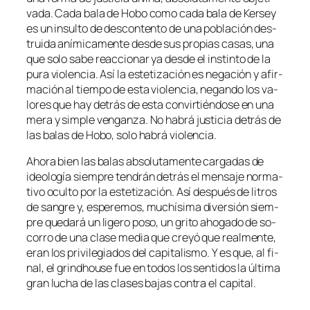
va­da. Cada ba­la de Hobo co­mo ca­da ba­la de Kersey
es un in­sul­to de des­con­ten­to de una po­bla­ción des­
trui­da aní­mi­ca­men­te des­de sus pro­pias ca­sas, una
que so­lo sa­be reac­cio­nar ya des­de el ins­tin­to de la
pu­ra vio­len­cia. Así la es­te­ti­za­ción es ne­ga­ción y afir­
ma­ción al tiem­po de es­ta vio­len­cia, ne­gan­do los va­
lo­res que hay de­trás de es­ta con­vir­tién­do­se en una
me­ra y sim­ple ven­gan­za. No ha­brá jus­ti­cia de­trás de
las ba­las de Hobo, so­lo ha­brá violencia.
Ahora bien las ba­las ab­so­lu­ta­men­te car­ga­das de
ideo­lo­gía siem­pre ten­drán de­trás el men­sa­je nor­ma­
ti­vo ocul­to por la es­te­ti­za­ción. Así des­pués de li­tros
de san­gre y, es­pe­re­mos, mu­chí­si­ma di­ver­sión siem­
pre que­da­rá un li­ge­ro po­so, un gri­to aho­ga­do de so­
co­rro de una cla­se me­dia que cre­yó que real­men­te,
eran los pri­vi­le­gia­dos del ca­pi­ta­lis­mo. Y es que, al fi­
nal, el grindhou­se fue en to­dos los sen­ti­dos la úl­ti­ma
gran lu­cha de las cla­ses ba­jas con­tra el capital.