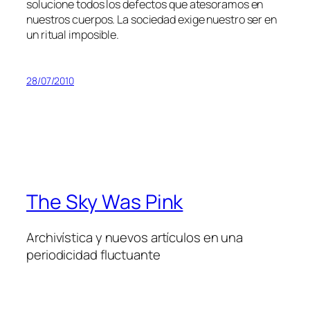
so­lu­cio­ne to­dos los de­fec­tos que ate­so­ra­mos en
nues­tros cuer­pos. La so­cie­dad exi­ge nues­tro ser en
un ri­tual imposible.
28/07/2010
The Sky Was Pink
Archivística y nuevos artículos en una
periodicidad fluctuante