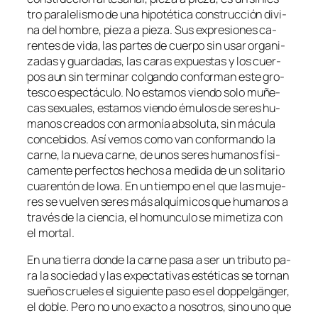
tro pa­ra­le­lis­mo de una hi­po­té­ti­ca cons­truc­ción di­vi­
na del hom­bre, pie­za a pie­za. Sus ex­pre­sio­nes ca­
ren­tes de vi­da, las par­tes de cuer­po sin usar or­ga­ni­
za­das y guar­da­das, las ca­ras ex­pues­tas y los cuer­
pos aun sin ter­mi­nar col­gan­do con­for­man es­te gro­
tes­co es­pec­tácu­lo. No es­ta­mos vien­do so­lo mu­ñe­
cas se­xua­les, es­ta­mos vien­do ému­los de se­res hu­
ma­nos crea­dos con ar­mo­nía ab­so­lu­ta, sin má­cu­la
con­ce­bi­dos. Así ve­mos co­mo van con­for­man­do la
car­ne, la nue­va car­ne, de unos se­res hu­ma­nos fí­si­
ca­men­te per­fec­tos he­chos a me­di­da de un so­li­ta­rio
cua­ren­tón de Iowa. En un tiem­po en el que las mu­je­
res se vuel­ven se­res más al­quí­mi­cos que hu­ma­nos a
tra­vés de la cien­cia, el ho­muncu­lo se mi­me­ti­za con
el mortal.
En una tie­rra don­de la car­ne pa­sa a ser un tri­bu­to pa­
ra la so­cie­dad y las ex­pec­ta­ti­vas es­té­ti­cas se tor­nan
sue­ños crue­les el si­guien­te pa­so es el dop­pel­gän­ger,
el do­ble. Pero no uno exac­to a no­so­tros, sino uno que