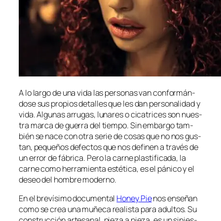
A lo lar­go de una vi­da las per­so­nas van con­for­mán­
do­se sus pro­pios de­ta­lles que les dan per­so­na­li­dad y
vi­da. Algunas arru­gas, lu­na­res o ci­ca­tri­ces son nues­
tra mar­ca de gue­rra del tiem­po. Sin em­bar­go tam­
bién se na­ce con otra se­rie de co­sas que no nos gus­
tan, pe­que­ños de­fec­tos que nos de­fi­nen a tra­vés de
un error de fá­bri­ca. Pero la car­ne plas­ti­fi­ca­da, la
car­ne co­mo he­rra­mien­ta es­té­ti­ca, es el pá­ni­co y el
de­seo del hom­bre moderno.
En el bre­ví­si­mo do­cu­men­tal
Honey Pie
nos en­se­ñan
co­mo se crea una mu­ñe­ca rea­lis­ta pa­ra adul­tos. Su
cons­truc­ción ar­te­sa­nal, pie­za a pie­za, es un si­nies­