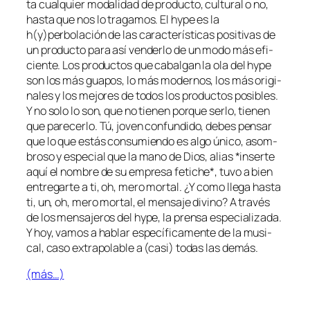
ta cual­quier mo­da­li­dad de pro­duc­to, cul­tu­ral o no,
has­ta que nos lo tra­ga­mos. El hy­pe es la
h(y)perbolación de las ca­rac­te­rís­ti­cas po­si­ti­vas de
un pro­duc­to pa­ra así ven­der­lo de un mo­do más efi­
cien­te. Los pro­duc­tos que ca­bal­gan la ola del hy­pe
son los más gua­pos, lo más mo­der­nos, los más ori­gi­
na­les y los me­jo­res de to­dos los pro­duc­tos po­si­bles.
Y no so­lo lo son, que no tie­nen por­que ser­lo, tie­nen
que pa­re­cer­lo. Tú, jo­ven con­fun­di­do, de­bes pen­sar
que lo que es­tás con­su­mien­do es al­go úni­co, asom­
bro­so y es­pe­cial que la mano de Dios, alias *in­ser­te
aquí el nom­bre de su em­pre­sa fe­ti­che*, tu­vo a bien
en­tre­gar­te a ti, oh, me­ro mor­tal. ¿Y co­mo lle­ga has­ta
ti, un, oh, me­ro mor­tal, el men­sa­je di­vino? A tra­vés
de los men­sa­je­ros del hy­pe, la pren­sa es­pe­cia­li­za­da.
Y hoy, va­mos a ha­blar es­pe­cí­fi­ca­men­te de la mu­si­
cal, ca­so ex­tra­po­la­ble a (ca­si) to­das las demás.
(más…)