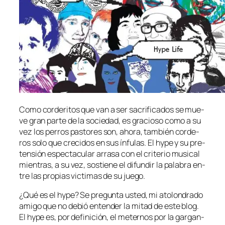
Como cor­de­ri­tos que van a ser sa­cri­fi­ca­dos se mue­
ve gran par­te de la so­cie­dad, es gra­cio­so co­mo a su
vez los pe­rros pas­to­res son, aho­ra, tam­bién cor­de­
ros so­lo que cre­ci­dos en sus ín­fu­las. El hy­pe y su pre­
ten­sión es­pec­ta­cu­lar arra­sa con el cri­te­rio mu­si­cal
mien­tras, a su vez, sos­tie­ne el di­fun­dir la pa­la­bra en­
tre las pro­pias vic­ti­mas de su juego.
¿Qué es el hy­pe? Se pre­gun­ta us­ted, mi ato­lon­dra­do
ami­go que no de­bió en­ten­der la mi­tad de es­te blog.
El hy­pe es, por de­fi­ni­ción, el me­ter­nos por la gar­gan­