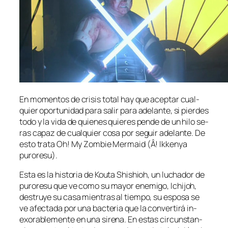
En mo­men­tos de cri­sis to­tal hay que acep­tar cual­
quier opor­tu­ni­dad pa­ra sa­lir pa­ra ade­lan­te, si pier­des
to­do y la vi­da de quie­nes quie­res pen­de de un hi­lo se­
ras ca­paz de cual­quier co­sa por se­guir ade­lan­te. De
es­to tra­ta Oh! My Zombie Mermaid (Â! Ikkenya
puroresu).
Esta es la his­to­ria de Kouta Shishioh, un lu­cha­dor de
pu­ro­re­su que ve co­mo su ma­yor enemi­go, Ichijoh,
des­tru­ye su ca­sa mien­tras al tiem­po, su es­po­sa se
ve afec­ta­da por una bac­te­ria que la con­ver­ti­rá in­
exo­ra­ble­men­te en una si­re­na. En es­tas cir­cuns­tan­