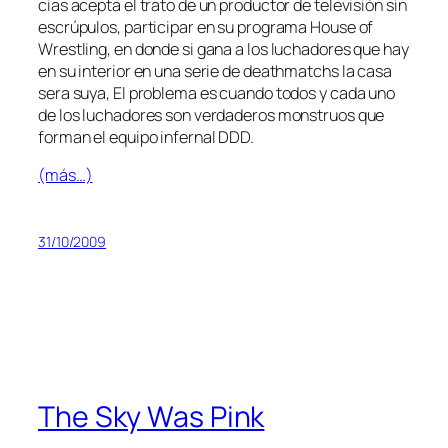
cias acep­ta el tra­to de un pro­duc­tor de te­le­vi­sión sin
es­crú­pu­los, par­ti­ci­par en su pro­gra­ma House of
Wrestling, en don­de si ga­na a los lu­cha­do­res que hay
en su in­te­rior en una se­rie de death­matchs la ca­sa
se­ra su­ya, El pro­ble­ma es cuan­do to­dos y ca­da uno
de los lu­cha­do­res son ver­da­de­ros mons­truos que
for­man el equi­po in­fer­nal DDD.
(más…)
31/10/2009
The Sky Was Pink