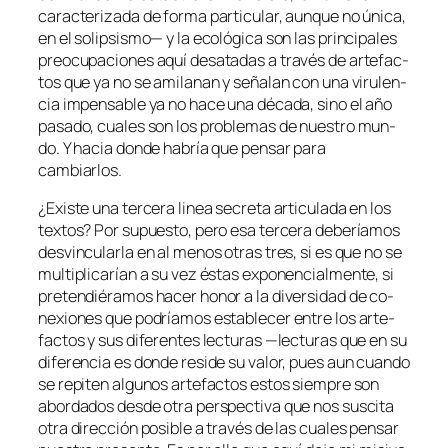
ca­rac­te­ri­za­da de for­ma par­ti­cu­lar, aun­que no úni­ca,
en el so­lip­sis­mo— y la eco­ló­gi­ca son las prin­ci­pa­les
preo­cu­pa­cio­nes aquí des­ata­das a tra­vés de ar­te­fac­
tos que ya no se ami­la­nan y se­ña­lan con una vi­ru­len­
cia im­pen­sa­ble ya no ha­ce una dé­ca­da, sino el año
pa­sa­do, cua­les son los pro­ble­mas de nues­tro mun­
do. Y ha­cia don­de ha­bría que pen­sar pa­ra
cambiarlos.
¿Existe una ter­ce­ra li­nea se­cre­ta ar­ti­cu­la­da en los
tex­tos? Por su­pues­to, pe­ro esa ter­ce­ra de­be­ría­mos
des­vin­cu­lar­la en al me­nos otras tres, si es que no se
mul­ti­pli­ca­rían a su vez és­tas ex­po­nen­cial­men­te, si
pre­ten­dié­ra­mos ha­cer ho­nor a la di­ver­si­dad de co­
ne­xio­nes que po­dría­mos es­ta­ble­cer en­tre los ar­te­
fac­tos y sus di­fe­ren­tes lec­tu­ras —lec­tu­ras que en su
di­fe­ren­cia es don­de re­si­de su va­lor, pues aun cuan­do
se re­pi­ten al­gu­nos ar­te­fac­tos es­tos siem­pre son
abor­da­dos des­de otra pers­pec­ti­va que nos sus­ci­ta
otra di­rec­ción po­si­ble a tra­vés de las cua­les pen­sar