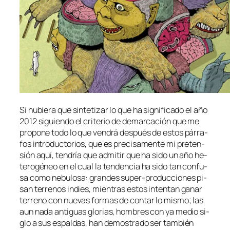
Si hu­bie­ra que sin­te­ti­zar lo que ha sig­ni­fi­ca­do el año
2012 si­guien­do el cri­te­rio de de­mar­ca­ción que me
pro­po­ne to­do lo que ven­drá des­pués de es­tos pá­rra­
fos in­tro­duc­to­rios, que es pre­ci­sa­men­te mi pre­ten­
sión aquí, ten­dría que ad­mi­tir que ha si­do un año he­
te­ro­gé­neo en el cual la ten­den­cia ha si­do tan con­fu­
sa co­mo ne­bu­lo­sa: gran­des super-producciones pi­
san te­rre­nos
in­dies
, mien­tras es­tos in­ten­tan ga­nar
te­rreno con nue­vas for­mas de con­tar lo mis­mo; las
aun na­da an­ti­guas glo­rias, hom­bres con ya me­dio si­
glo a sus es­pal­das, han de­mos­tra­do ser tam­bién