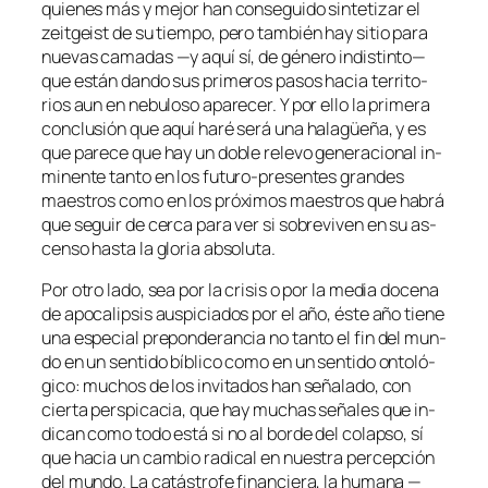
quie­nes más y me­jor han con­se­gui­do sin­te­ti­zar el
zeit­geist
de su tiem­po, pe­ro tam­bién hay si­tio pa­ra
nue­vas ca­ma­das —y aquí sí, de gé­ne­ro in­dis­tin­to—
que es­tán dan­do sus pri­me­ros pa­sos ha­cia te­rri­to­
rios aun en ne­bu­lo­so apa­re­cer. Y por ello la pri­me­ra
con­clu­sión que aquí ha­ré se­rá una ha­la­güe­ña, y es
que pa­re­ce que hay un do­ble re­le­vo ge­ne­ra­cio­nal in­
mi­nen­te tan­to en los futuro-presentes gran­des
maes­tros co­mo en los pró­xi­mos maes­tros que ha­brá
que se­guir de cer­ca pa­ra ver si so­bre­vi­ven en su as­
cen­so has­ta la glo­ria absoluta.
Por otro la­do, sea por la cri­sis o por la me­dia do­ce­na
de apo­ca­lip­sis aus­pi­cia­dos por el año, és­te año tie­ne
una es­pe­cial pre­pon­de­ran­cia no tan­to el fin del mun­
do en un sen­ti­do bí­bli­co co­mo en un sen­ti­do on­to­ló­
gi­co: mu­chos de los in­vi­ta­dos han se­ña­la­do, con
cier­ta pers­pi­ca­cia, que hay mu­chas se­ña­les que in­
di­can co­mo to­do es­tá si no al bor­de del co­lap­so, sí
que ha­cia un cam­bio ra­di­cal en nues­tra per­cep­ción
del mun­do. La ca­tás­tro­fe fi­nan­cie­ra, la hu­ma­na —