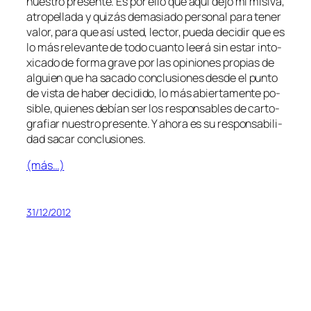
nues­tro pre­sen­te. Es por ello que aquí de­jo mi mi­si­va,
atro­pe­lla­da y qui­zás de­ma­sia­do per­so­nal pa­ra te­ner
va­lor, pa­ra que así us­ted, lec­tor, pue­da de­ci­dir que es
lo más re­le­van­te de to­do cuan­to lee­rá sin es­tar in­to­
xi­ca­do de for­ma gra­ve por las opi­nio­nes pro­pias de
al­guien que ha sa­ca­do con­clu­sio­nes des­de el pun­to
de vis­ta de ha­ber de­ci­di­do, lo más abier­ta­men­te po­
si­ble, quie­nes de­bían ser los res­pon­sa­bles de car­to­
gra­fiar nues­tro pre­sen­te. Y aho­ra es su res­pon­sa­bi­li­
dad sa­car conclusiones.
(más…)
31/12/2012