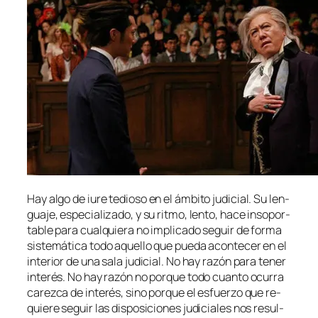
Hay al­go
de iu­re
te­dio­so en el ám­bi­to ju­di­cial. Su len­
gua­je, es­pe­cia­li­za­do, y su rit­mo, len­to, ha­ce in­so­por­
ta­ble pa­ra cual­quie­ra no im­pli­ca­do se­guir de for­ma
sis­te­má­ti­ca to­do aque­llo que pue­da acon­te­cer en el
in­te­rior de una sa­la ju­di­cial. No hay ra­zón pa­ra te­ner
in­te­rés. No hay ra­zón no por­que to­do cuan­to ocu­rra
ca­rez­ca de in­te­rés, sino por­que el es­fuer­zo que re­
quie­re se­guir las dis­po­si­cio­nes ju­di­cia­les nos re­sul­