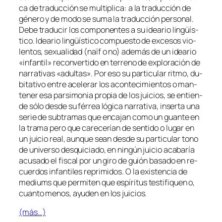
ca de tra­duc­ción se mul­ti­pli­ca: a la tra­duc­ción de
gé­ne­ro y de mo­do se su­ma la tra­duc­ción per­so­nal.
Debe tra­du­cir los com­po­nen­tes a su idea­rio lin­güís­
ti­co. Ideario lin­güís­ti­co com­pues­to de ex­ce­sos vio­
len­tos, se­xua­li­dad (
naïf
o no) ade­más de un idea­rio
«in­fan­til» re­con­ver­ti­do en te­rreno de ex­plo­ra­ción de
na­rra­ti­vas «adul­tas». Por eso su par­ti­cu­lar rit­mo, du­
bi­ta­ti­vo en­tre ace­le­rar los acon­te­ci­mien­tos o man­
te­ner esa par­si­mo­nia pro­pia de los jui­cios, se en­tien­
de só­lo des­de su fé­rrea ló­gi­ca na­rra­ti­va, in­ser­ta una
se­rie de sub­tra­mas que en­ca­jan co­mo un guan­te en
la tra­ma pe­ro que ca­re­ce­rían de sen­ti­do o lu­gar en
un jui­cio real, aun­que sean des­de su par­ti­cu­lar tono
de uni­ver­so des­qui­cia­do, en nin­gún jui­cio aca­ba­ría
acu­sa­do el fis­cal por un gi­ro de guión ba­sa­do en re­
cuer­dos in­fan­ti­les re­pri­mi­dos. O la exis­ten­cia de
me­diums
que per­mi­ten que es­pí­ri­tus tes­ti­fi­quen o,
cuan­to me­nos, ayu­den en los juicios.
(más…)