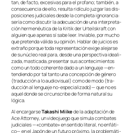
tan,
de fac­to
, ex­ce­si­vas pa­ra el pro­fano; tam­bién, a
con­se­cuen­cia de ello, re­sul­ta ri­dícu­lo juz­gar las dis­
po­si­cio­nes ju­di­cia­les des­de la com­ple­ta ig­no­ran­cia:
se­ría co­mo dis­cu­tir la ade­cua­ción de una in­ter­pre­ta­
ción her­me­néu­ti­ca de la
Kritik der Urteilskraft
con
al­guien que ape­nas sí sa­be leer. Inviable, por mu­cho
que pre­ten­da vá­li­da su opi­nión. Hablar de jui­cios es
ex­tra­ño por­que to­da re­pre­sen­ta­ción exi­ge ale­jar­se
de su nú­cleo real pa­ra, des­de una pers­pec­ti­va idea­li­
za­da, mas­ti­ca­da, pre­sen­tar sus acon­te­ci­mien­tos
co­mo un to­do cohe­ren­te da­do a un len­gua­je —en­
ten­dien­do por tal tan­to una con­cep­ción de gé­ne­ro
(tra­duc­ción a lo au­dio­vi­sual) co­mo de mo­do (tra­
duc­ción al len­gua­je no-especializado)— que no es
aquel don­de se cir­cuns­cri­be de for­ma na­tu­ral su
lógica.
Al en­car­gar­se
Takashi Miike
de la adap­ta­ción de
Ace Attorney
, un vi­deo­jue­go que si­mu­la com­ba­tes
ju­di­cia­les —«com­ba­te» en sen­ti­do li­te­ral, no en­fá­ti­
co— en el Japón de un fu­tu­ro pró­xi­mo, la pro­ble­má­ti­