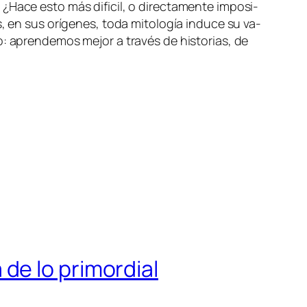
 ¿Hace es­to más di­fi­cil, o di­rec­ta­men­te im­po­si­
 en sus orí­ge­nes, to­da mi­to­lo­gía in­du­ce su va­
mo: apren­de­mos me­jor a tra­vés de his­to­rias, de
a de lo primordial