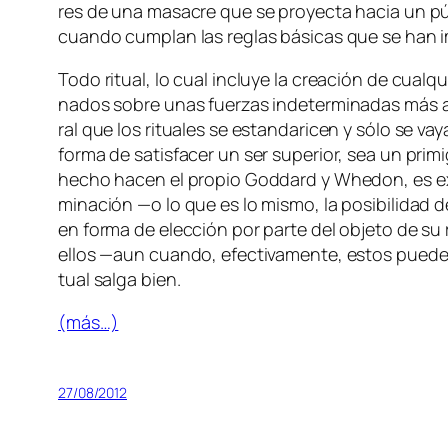
res de una ma­sa­cre que se pro­yec­ta ha­cia un pú
cuan­do cum­plan las re­glas bá­si­cas que se han 
Todo ri­tual, lo cual in­clu­ye la crea­ción de cual­qu
na­dos so­bre unas fuer­zas in­de­ter­mi­na­das más all
ral que los ri­tua­les se es­tan­da­ri­cen y só­lo se va
for­ma de sa­tis­fa­cer un ser su­pe­rior, sea un pri­mi
he­cho ha­cen el pro­pio Goddard y Whedon, es ex­pe­ri
mi­na­ción —o lo que es lo mis­mo, la po­si­bi­li­dad 
en for­ma de elec­ción por par­te del ob­je­to de su r
ellos —aun cuan­do, efec­ti­va­men­te, es­tos pue­den
tual sal­ga bien.
(más…)
27/08/2012