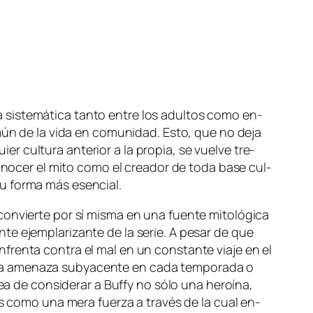
 sis­te­má­ti­ca tan­to en­tre los adul­tos co­mo en­
o­mún de la vi­da en co­mu­ni­dad. Esto, que no de­ja
r cul­tu­ra an­te­rior a la pro­pia, se vuel­ve tre­
no­cer el mi­to co­mo el crea­dor de to­da ba­se cul­
 su for­ma más esencial.
 con­vier­te por sí mis­ma en una fuen­te mi­to­ló­gi­ca
n­te ejem­pla­ri­zan­te de la se­rie. A pe­sar de que
 en­fren­ta con­tra el mal en un cons­tan­te via­je en el
a ame­na­za sub­ya­cen­te en ca­da tem­po­ra­da o
dea de con­si­de­rar a Buffy no só­lo una he­roí­na,
­mos co­mo una me­ra fuer­za a tra­vés de la cual en­