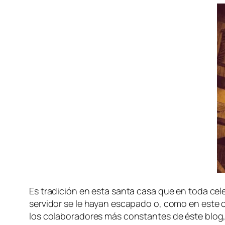
Es tra­di­ción en es­ta san­ta ca­sa que en to­da ce­
ser­vi­dor se le ha­yan es­ca­pa­do o, co­mo en es­te 
los co­la­bo­ra­do­res más cons­tan­tes de és­te blog