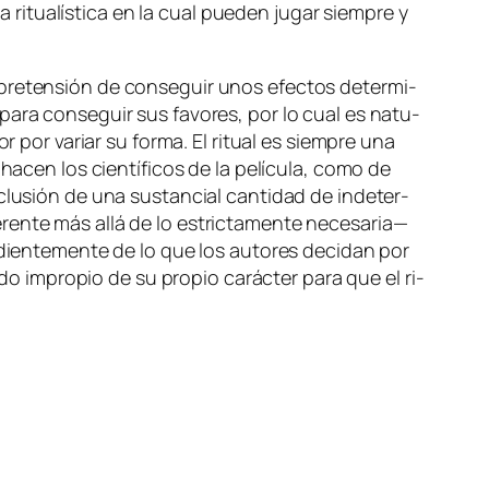
a ri­tua­lís­ti­ca en la cual pue­den ju­gar siem­pre y
la pre­ten­sión de con­se­guir unos efec­tos de­ter­mi­
 pa­ra con­se­guir sus fa­vo­res, por lo cual es na­tu­
tor por va­riar su for­ma. El ri­tual es siem­pre una
a­cen los cien­tí­fi­cos de la pe­lí­cu­la, co­mo de
clu­sión de una sus­tan­cial can­ti­dad de in­de­ter­
ren­te más allá de lo es­tric­ta­men­te ne­ce­sa­ria—
­dien­te­men­te de lo que los au­to­res de­ci­dan por
 im­pro­pio de su pro­pio ca­rác­ter pa­ra que el ri­