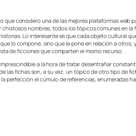
o que con­si­de­ro una de las me­jo­res pla­ta­for­mas web pa
 chis­to­sos nom­bres, to­dos los tó­pi­cos co­mu­nes en la fi
s­to­rias. Lo in­tere­san­te es que ca­da ob­je­to cul­tu­ral que
 que lo com­po­ne, sino que le po­ne en re­la­ción a otros, ya
 lis­ta de fic­cio­nes que com­par­ten el mis­mo recurso.
im­pres­cin­di­ble a la ho­ra de tra­tar des­en­tra­ñar cons­tan
s de las fi­chas son, a su vez, un tó­pi­co de otro ti­po de fi­c
a la per­fec­ción el cú­mu­lo de re­fe­ren­cias, enu­me­ra­das h