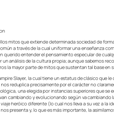
don
llos mi­tos que ex­tien­de de­ter­mi­na­da so­cie­dad de for­ma
­ral co­mún a tra­vés de la cual uni­for­mar una en­se­ñan­za c
ue­ri­do en­ten­der el pen­sa­mien­to es­pe­cu­lar de cual­quie
 aná­li­sis de la cul­tu­ra pro­pia; aun­que sa­be­mos re­co­
­tros la ma­yor par­te de mi­tos que sus­ten­tan tal ba­se en
ampire Slayer
, la cual tie­ne un es­ta­tus de clá­si­co que le
 nos re­du­pli­ca pre­ci­sa­men­te por el ca­rác­ter no cla­ra­me
to­ló­gi­ca, una ele­gi­da por ins­tan­cias su­pe­rio­res que se
, van cam­bian­do y evo­lu­cio­nan­do se­gún va cam­bian­do l
a­je he­rói­co di­fe­ren­te (lo cual nos lle­va a su vez a la i
se nos pre­sen­ta y, lo que es más im­por­tan­te, la asi­mi­la