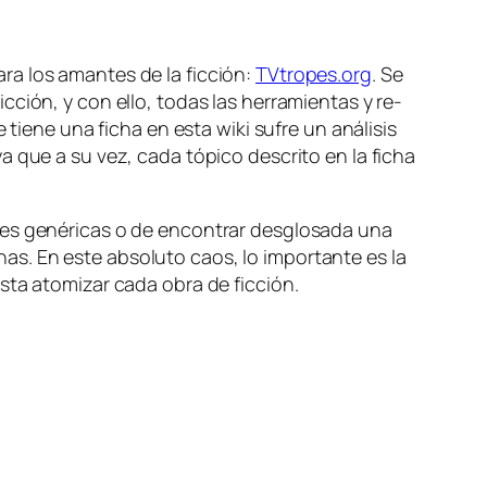
­ra los aman­tes de la fic­ción:
TVtropes.org
. Se
c­ción, y con ello, to­das las he­rra­mien­tas y re­
 tie­ne una fi­cha en es­ta wi­ki su­fre un aná­li­sis
 que a su vez, ca­da tó­pi­co des­cri­to en la fi­cha
­tes ge­né­ri­cas o de en­con­trar des­glo­sa­da una
has. En es­te ab­so­lu­to caos, lo im­por­tan­te es la
as­ta ato­mi­zar ca­da obra de ficción.