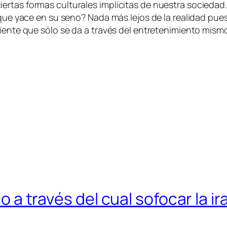
r­tas for­mas cul­tu­ra­les im­plí­ci­tas de nues­tra so­cie­dad.
co que ya­ce en su seno? Nada más le­jos de la reali­dad pues,
cien­te que só­lo se da a tra­vés del en­tre­te­ni­mien­to mis­
co a través del cual sofocar la ir