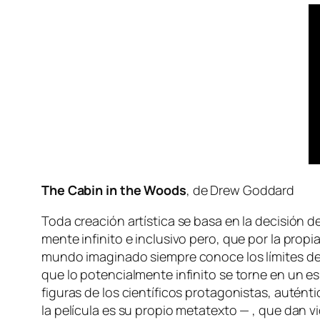
The Cabin in the Woods
, de Drew Goddard
Toda crea­ción ar­tís­ti­ca se ba­sa en la de­ci­sión d
men­te in­fi­ni­to e in­clu­si­vo pe­ro, que por la pro­p
mun­do ima­gi­na­do siem­pre co­no­ce los lí­mi­tes 
que lo po­ten­cial­men­te in­fi­ni­to se tor­ne en un e
fi­gu­ras de los cien­tí­fi­cos pro­ta­go­nis­tas, au­tén
la pe­lí­cu­la es su pro­pio me­ta­tex­to — , que dan v