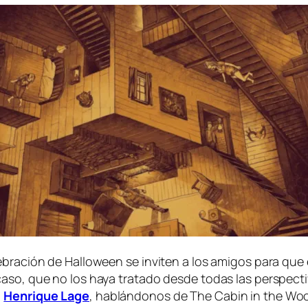
le­bra­ción de Halloween se in­vi­ten a los ami­gos pa­ra que 
ca­so, que no los ha­ya tra­ta­do des­de to­das las pers­pec­t
,
Henrique Lage
, ha­blán­do­nos de
The Cabin in the Wo