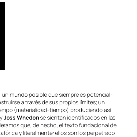
a­rá un mun­do po­si­ble que siem­pre es po­ten­cial­
ns­truir­se a tra­vés de sus pro­pios lí­mi­tes; un
 tiem­po (materialidad-tiempo) pro­du­cien­do así
y
Joss Whedon
se sien­tan iden­ti­fi­ca­dos en las
si­de­ra­mos que, de he­cho, el tex­to fun­da­cio­nal de
­fó­ri­ca y li­te­ral­men­te: ellos son los per­pe­tra­do­