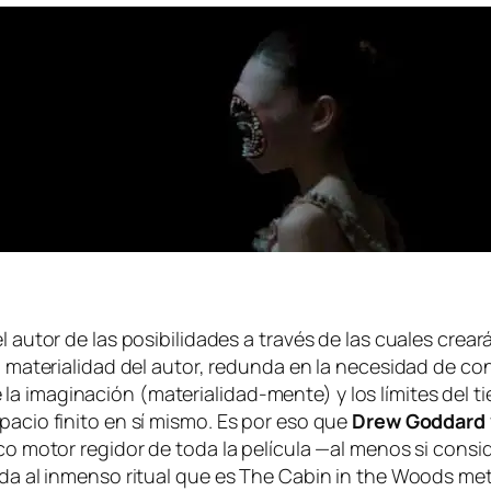
el au­tor de las po­si­bi­li­da­des a tra­vés de las cua­les cre
ia ma­te­ria­li­dad del au­tor, re­dun­da en la ne­ce­si­dad de co
de la ima­gi­na­ción (materialidad-mente) y los lí­mi­tes del
s­pa­cio fi­ni­to en sí mis­mo. Es por eso que
Drew Goddard
­ti­co mo­tor re­gi­dor de to­da la pe­lí­cu­la —al me­nos si con­
i­da al in­men­so ri­tual que es
The Cabin in the Woods
me­ta