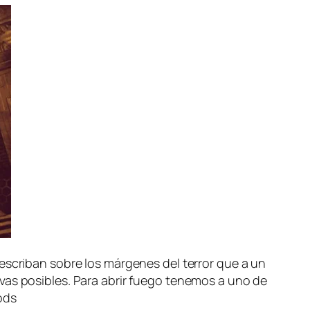
es­cri­ban so­bre los már­ge­nes del te­rror que a un
i­vas po­si­bles. Para abrir fue­go te­ne­mos a uno de
ods