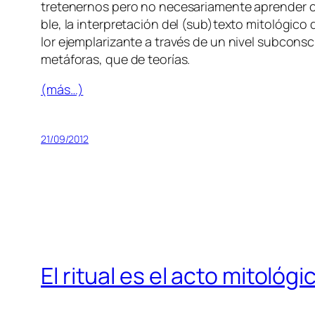
tre­te­ner­nos pe­ro no ne­ce­sa­ria­men­te apren­der cie
ble, la in­ter­pre­ta­ción del (sub)texto mi­to­ló­gi­
lor ejem­pla­ri­zan­te a tra­vés de un ni­vel sub­cons­
me­tá­fo­ras, que de teorías.
(más…)
21/09/2012
El ritual es el acto mitológi