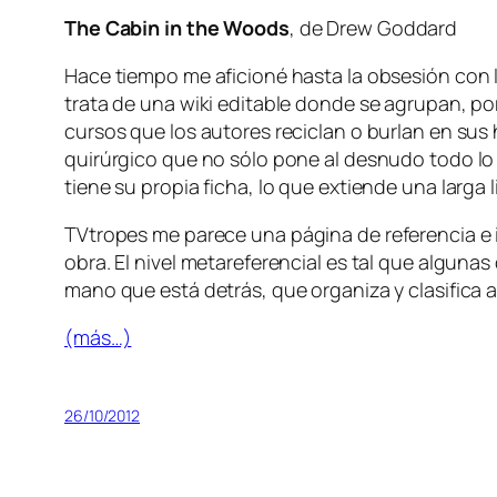
The Cabin in the Woods
, de Drew Goddard
Hace tiem­po me afi­cio­né has­ta la ob­se­sión con l
tra­ta de una wi­ki edi­ta­ble don­de se agru­pan, por
cur­sos que los au­to­res re­ci­clan o bur­lan en sus hi
qui­rúr­gi­co que no só­lo po­ne al des­nu­do to­do lo
tie­ne su pro­pia fi­cha, lo que ex­tien­de una lar­ga
TVtropes
me pa­re­ce una pá­gi­na de re­fe­ren­cia e 
obra. El ni­vel me­ta­re­fe­ren­cial es tal que al­gu­na
mano que es­tá de­trás, que or­ga­ni­za y cla­si­fi­ca 
(más…)
26/10/2012