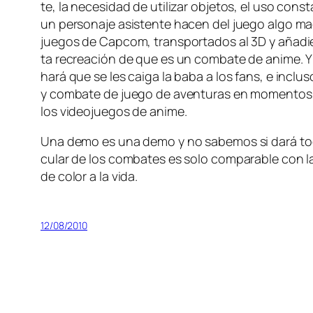
te, la ne­ce­si­dad de uti­li­zar ob­je­tos, el uso co
un per­so­na­je asis­ten­te ha­cen del jue­go al­go ma
jue­gos de Capcom, trans­por­ta­dos al 3D y aña­dien
ta re­crea­ción de que es un com­ba­te de ani­me. Y s
ha­rá que se les cai­ga la ba­ba a los fans, e in­clu­
y com­ba­te de jue­go de aven­tu­ras en mo­men­tos
los vi­deo­jue­gos de anime.
Una de­mo es una de­mo y no sa­be­mos si da­rá to­do
cu­lar de los com­ba­tes es so­lo com­pa­ra­ble con 
de co­lor a la vida.
12/08/2010