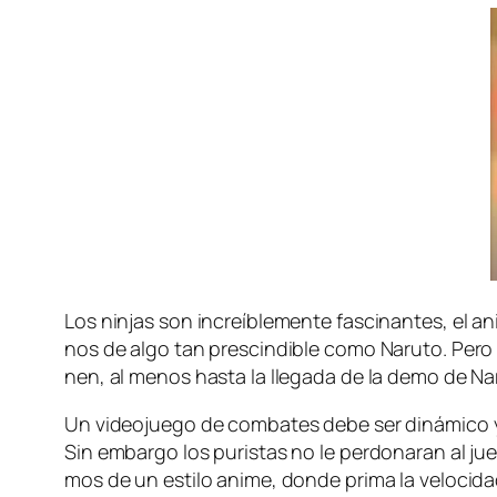
Los nin­jas son in­creí­ble­men­te fas­ci­nan­tes, el a
nos de al­go tan pres­cin­di­ble co­mo Naruto. Pero el
nen, al me­nos has­ta la lle­ga­da de la de­mo de N
Un vi­deo­jue­go de com­ba­tes de­be ser di­ná­mi­co y e
Sin em­bar­go los pu­ris­tas no le per­do­na­ran al j
mos de un es­ti­lo ani­me, don­de pri­ma la ve­lo­ci­