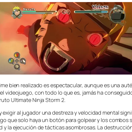
ni­me bien rea­li­za­do es es­pec­ta­cu­lar, aun­que es una au­
 vi­deo­jue­go, con to­do lo que es, ja­más ha con­se­gui­do r
aruto Ultimate Ninja Storm 2.
xi­gir al ju­ga­dor una des­tre­za y ve­lo­ci­dad men­tal sig­ni
ue­go que so­lo ha­ya un bo­tón pa­ra gol­pear y los com­bos s
dad y la eje­cu­ción de tác­ti­cas asom­bro­sas. La des­truc­c