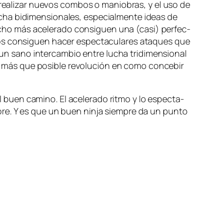
o rea­li­zar nue­vos com­bos o ma­nio­bras, y el uso de
ha bi­di­men­sio­na­les, es­pe­cial­men­te ideas de
cho más ace­le­ra­do con­si­guen una (ca­si) per­fec­
s con­si­guen ha­cer es­pec­ta­cu­la­res ata­ques que
n sano in­ter­cam­bio en­tre lu­cha tri­di­men­sio­nal
s que po­si­ble re­vo­lu­ción en co­mo con­ce­bir
uen ca­mino. El ace­le­ra­do rit­mo y lo es­pec­ta­
ho­re. Y es que un buen nin­ja siem­pre da un pun­to