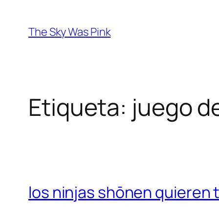
Saltar
al
The Sky Was Pink
contenido
Etiqueta:
juego d
los ninjas shōnen quieren t