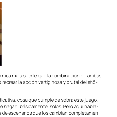
tén­ti­ca ma­la suer­te que la com­bi­na­ción de am­bas
e­crear la ac­ción ver­ti­gi­no­sa y bru­tal del shō­
­fi­ca­ti­va, co­sa que cum­ple de so­bra es­te jue­go.
e ha­gan, bá­si­ca­men­te, so­los. Pero aquí ha­bla­
ión de es­ce­na­rios que los cam­bian com­ple­ta­men­