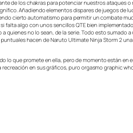
ns­tan­te de los cha­kras pa­ra po­ten­ciar nues­tros ata­ques 
g­ní­fi­co. Añadiendo ele­men­tos dis­pa­res de jue­gos de lu­c
­do cier­to au­to­ma­tis­mo pa­ra per­mi­tir un com­ba­te mu­
i fal­ta al­go con unos sen­ci­llos QTE bien im­ple­men­ta­do
so a quie­nes no lo sean, de la se­rie. Todo es­to su­ma­do a u
 pun­tua­les ha­cen de Naruto Ultimate Ninja Storm 2 una má
 lo que pro­me­te en ella, pe­ro de mo­men­to es­tán en el b
la re­crea­ción en sus grá­fi­cos, pu­ro or­gas­mo graphic w