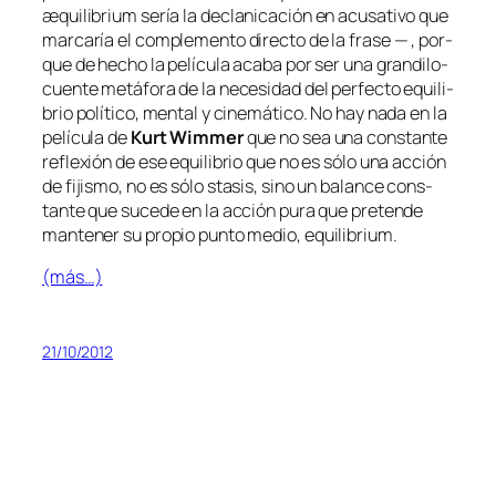
æqui­li­brium
se­ría la de­cla­ni­ca­ción en acu­sa­ti­vo que
mar­ca­ría el com­ple­men­to di­rec­to de la fra­se — , por­
que de he­cho la pe­lí­cu­la aca­ba por ser una gran­di­lo­
cuen­te me­tá­fo­ra de la ne­ce­si­dad del per­fec­to equi­li­
brio po­lí­ti­co, men­tal y ci­ne­má­ti­co. No hay na­da en la
pe­lí­cu­la de
Kurt Wimmer
que no sea una cons­tan­te
re­fle­xión de ese equi­li­brio que no es só­lo una ac­ción
de fi­jis­mo, no es só­lo
sta­sis
, sino un ba­lan­ce cons­
tan­te que su­ce­de en la ac­ción pu­ra que pre­ten­de
man­te­ner su pro­pio pun­to me­dio,
equi­li­brium
.
(más…)
21/10/2012