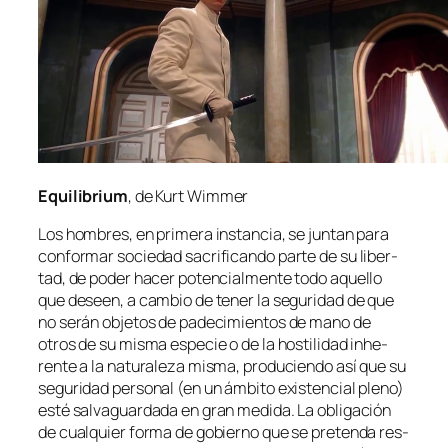
Equilibrium
, de Kurt Wimmer
Los hom­bres, en pri­me­ra ins­tan­cia, se jun­tan pa­ra
con­for­mar so­cie­dad sa­cri­fi­can­do par­te de su li­ber­
tad, de po­der ha­cer po­ten­cial­men­te to­do aque­llo
que deseen, a cam­bio de te­ner la se­gu­ri­dad de que
no se­rán ob­je­tos de pa­de­ci­mien­tos de mano de
otros de su mis­ma es­pe­cie o de la hos­ti­li­dad inhe­
ren­te a la na­tu­ra­le­za mis­ma, pro­du­cien­do así que su
se­gu­ri­dad per­so­nal (en un ám­bi­to exis­ten­cial pleno)
es­té sal­va­guar­da­da en gran me­di­da. La obli­ga­ción
de cual­quier for­ma de go­bierno que se pre­ten­da res­