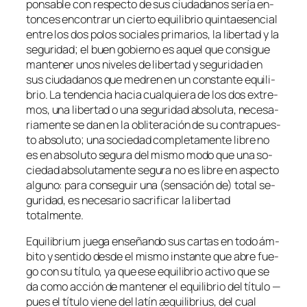
pon­sa­ble con res­pec­to de sus ciu­da­da­nos se­ría en­
ton­ces en­con­trar un cier­to equi­li­brio quin­tae­sen­cial
en­tre los dos po­los so­cia­les pri­ma­rios, la li­ber­tad y la
se­gu­ri­dad; el buen go­bierno es aquel que con­si­gue
man­te­ner unos ni­ve­les de li­ber­tad y se­gu­ri­dad en
sus ciu­da­da­nos que me­dren en un cons­tan­te equi­li­
brio. La ten­den­cia ha­cia cual­quie­ra de los dos ex­tre­
mos, una li­ber­tad o una se­gu­ri­dad ab­so­lu­ta, ne­ce­sa­
ria­men­te se dan en la obli­te­ra­ción de su con­tra­pues­
to ab­so­lu­to; una so­cie­dad com­ple­ta­men­te li­bre no
es en ab­so­lu­to se­gu­ra del mis­mo mo­do que una so­
cie­dad ab­so­lu­ta­men­te se­gu­ra no es li­bre en as­pec­to
al­guno: pa­ra con­se­guir una (sen­sa­ción de) to­tal se­
gu­ri­dad, es ne­ce­sa­rio sa­cri­fi­car la li­ber­tad
totalmente.
Equilibrium
jue­ga en­se­ñan­do sus car­tas en to­do ám­
bi­to y sen­ti­do des­de el mis­mo ins­tan­te que abre fue­
go con su tí­tu­lo, ya que ese equi­li­brio ac­ti­vo que se
da co­mo ac­ción de man­te­ner el equi­li­brio del tí­tu­lo —
pues el tí­tu­lo vie­ne del la­tín
æqui­li­brius
, del cual