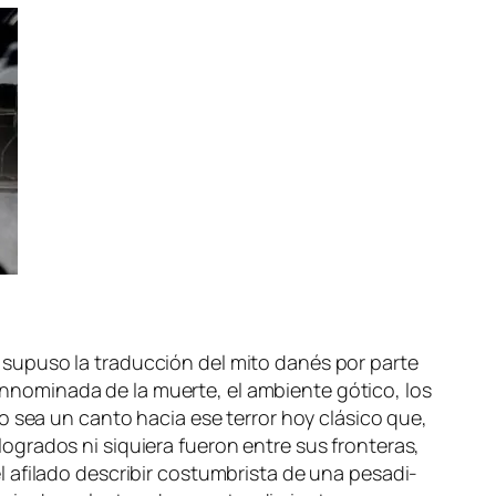
 su­pu­so la tra­duc­ción del mi­to da­nés por par­te
 in­no­mi­na­da de la muer­te, el am­bien­te gó­ti­co, los
no sea un can­to ha­cia ese te­rror hoy clá­si­co que,
gra­dos ni si­quie­ra fue­ron en­tre sus fron­te­ras,
fi­la­do des­cri­bir cos­tum­bris­ta de una pe­sa­di­