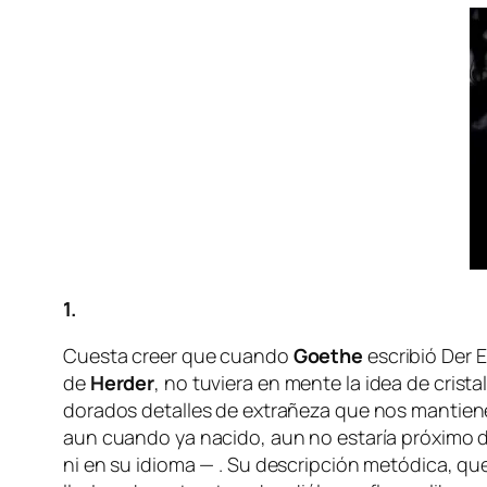
1.
Cuesta creer que cuan­do
Goethe
es­cri­bió
Der E
de
Herder
, no tu­vie­ra en men­te la idea de cris­ta­l
do­ra­dos de­ta­lles de ex­tra­ñe­za que nos man­tie­
aun cuan­do ya na­ci­do, aun no es­ta­ría pró­xi­mo de
ni en su idio­ma — . Su des­crip­ción me­tó­di­ca, que