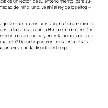
en­cia de un lec­tor, de su en­ten­di­mien­to, pa­ra su­
r­me­dad del ni­ño; uno, ve
ahí
al rey de los el­fos —
ma­go de nues­tra com­pren­sión, no tie­ne el mis­mo
e
en la li­te­ra­tu­ra o con la
Hammer
en el ci­ne.
Der
 de he­cho es un poe­ma y no es la pri­me­ra obra de
o­mo és­te? Décadas pa­sa­ron has­ta en­con­trar al­
a
, una vez que­da di­suel­to el tiempo.