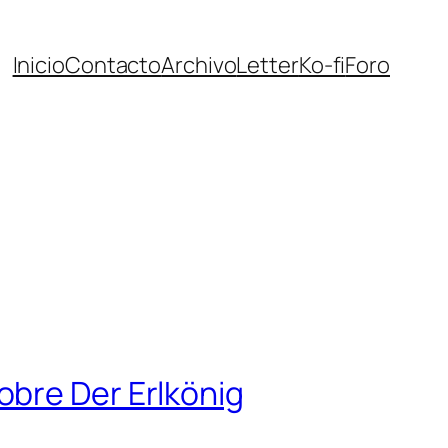
Inicio
Contacto
Archivo
Letter
Ko-fi
Foro
obre Der Erlkönig