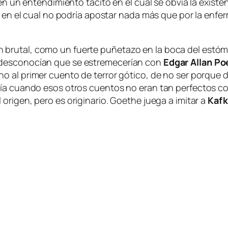
s en un en­ten­di­mien­to tá­ci­to en el cual se ob­via la exis­t
bril en el cual no po­dría apos­tar na­da más que por la en­fe
bru­tal, co­mo un fuer­te pu­ñe­ta­zo en la bo­ca del es­tó­
es­co­no­cían que se es­tre­me­ce­rían con
Edgar Allan Po
ano al pri­mer cuen­to de te­rror gó­ti­co, de no ser por­que
o­gía cuan­do esos otros cuen­tos no eran tan per­fec­tos c
l ori­gen, pe­ro es ori­gi­na­rio. Goethe jue­ga a imi­tar a
Kafk