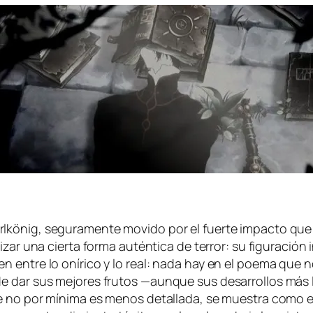
rlkönig
, se­gu­ra­men­te mo­vi­do por el fuer­te im­pac­to que
i­zar una cier­ta for­ma au­tén­ti­ca de te­rror: su fi­gu­ra­ción
nen en­tre lo oní­ri­co y lo real: na­da hay en el poe­ma que 
 dar sus me­jo­res fru­tos —aun­que sus de­sa­rro­llos más lo­
 no por mí­ni­ma es me­nos de­ta­lla­da, se mues­tra co­mo el a