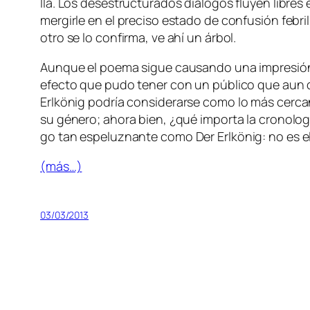
lla. Los des­es­truc­tu­ra­dos diá­lo­gos flu­yen li­bre
mer­gir­le en el pre­ci­so es­ta­do de con­fu­sión fe­
otro se lo con­fir­ma, ve ahí un árbol.
Aunque el poe­ma si­gue cau­san­do una im­pre­sión 
efec­to que pu­do te­ner con un pú­bli­co que aun d
Erlkönig
po­dría con­si­de­rar­se co­mo lo más cer­c
su gé­ne­ro; aho­ra bien, ¿qué im­por­ta la cro­no­l
go tan es­pe­luz­nan­te co­mo
Der Erlkönig
: no es e
(más…)
03/03/2013