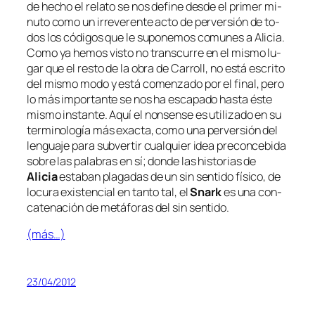
de he­cho el re­la­to se nos de­fi­ne des­de el pri­mer mi­
nu­to co­mo un irre­ve­ren­te ac­to de per­ver­sión de to­
dos los có­di­gos que le su­po­ne­mos co­mu­nes a Alicia.
Como ya he­mos vis­to no trans­cu­rre en el mis­mo lu­
gar que el res­to de la obra de Carroll, no es­tá es­cri­to
del mis­mo mo­do y es­tá co­men­za­do por el fi­nal, pe­ro
lo más im­por­tan­te se nos ha es­ca­pa­do has­ta és­te
mis­mo ins­tan­te. Aquí el
non­sen­se
es uti­li­za­do en su
ter­mi­no­lo­gía más exac­ta, co­mo una per­ver­sión del
len­gua­je pa­ra sub­ver­tir cual­quier idea pre­con­ce­bi­da
so­bre las pa­la­bras en sí; don­de las his­to­rias de
Alicia
es­ta­ban pla­ga­das de un sin sen­ti­do fí­si­co, de
lo­cu­ra exis­ten­cial en tan­to tal, el
Snark
es una con­
ca­te­na­ción de me­tá­fo­ras del sin sentido.
(más…)
23/04/2012