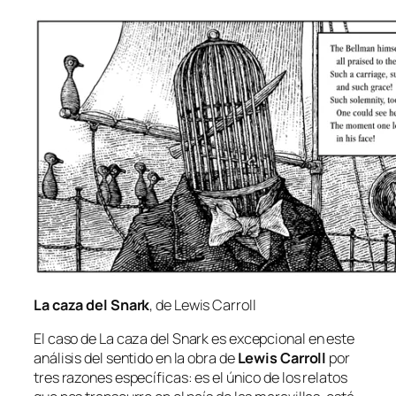
La ca­za del Snark
, de Lewis Carroll
El ca­so de
La ca­za del Snark
es ex­cep­cio­nal en es­te
aná­li­sis del sen­ti­do en la obra de
Lewis Carroll
por
tres ra­zo­nes es­pe­cí­fi­cas: es el úni­co de los re­la­tos