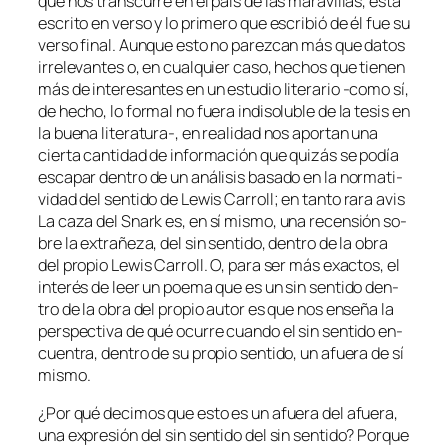
que nos trans­cu­rre en el país de las ma­ra­vi­llas, es­tá
es­cri­to en ver­so y lo pri­me­ro que es­cri­bió de él fue su
ver­so fi­nal. Aunque es­to no pa­rez­can más que da­tos
irre­le­van­tes o, en cual­quier ca­so, he­chos que tie­nen
más de in­tere­san­tes en un es­tu­dio li­te­ra­rio ‑co­mo sí,
de he­cho, lo for­mal no fue­ra in­di­so­lu­ble de la te­sis en
la bue­na literatura‑, en reali­dad nos apor­tan una
cier­ta can­ti­dad de in­for­ma­ción que qui­zás se po­día
es­ca­par den­tro de un aná­li­sis ba­sa­do en la nor­ma­ti­
vi­dad del sen­ti­do de Lewis Carroll; en tan­to
ra­ra avis
La ca­za del Snark
es, en sí mis­mo, una re­cen­sión so­
bre la ex­tra­ñe­za, del sin sen­ti­do, den­tro de la obra
del pro­pio Lewis Carroll. O, pa­ra ser más exac­tos, el
in­te­rés de leer un poe­ma que es un sin sen­ti­do den­
tro de la obra del pro­pio au­tor es que nos en­se­ña la
pers­pec­ti­va de qué ocu­rre cuan­do el sin sen­ti­do en­
cuen­tra, den­tro de su pro­pio sen­ti­do, un afue­ra de sí
mismo.
¿Por qué de­ci­mos que es­to es un afue­ra del afue­ra,
una ex­pre­sión del sin sen­ti­do del sin sen­ti­do? Porque