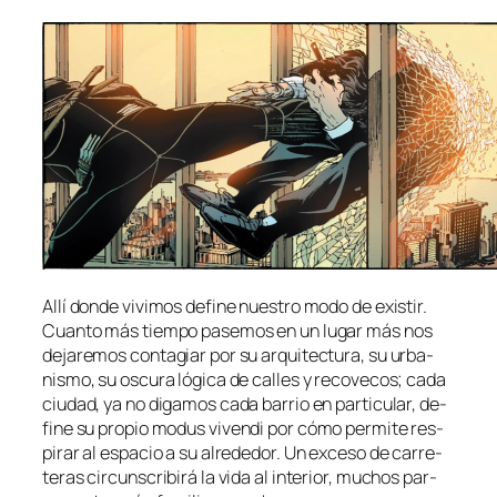
Allí don­de vi­vi­mos de­fi­ne nues­tro mo­do de exis­tir.
Cuanto más tiem­po pa­se­mos en un lu­gar más nos
de­ja­re­mos con­ta­giar por su ar­qui­tec­tu­ra, su ur­ba­
nis­mo, su os­cu­ra ló­gi­ca de ca­lles y re­co­ve­cos; ca­da
ciu­dad, ya no di­ga­mos ca­da ba­rrio en par­ti­cu­lar, de­
fi­ne su pro­pio
mo­dus vi­ven­di
por có­mo per­mi­te res­
pi­rar al es­pa­cio a su al­re­de­dor. Un ex­ce­so de ca­rre­
te­ras cir­cuns­cri­bi­rá la vi­da al in­te­rior, mu­chos par­