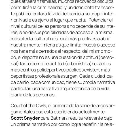
ques atrae­rán fa­mi­lias, mu­chos re­co­ve­cos os­cu­ros
per­mi­ti­rán la cri­mi­na­li­dad, y un de­fi­cien­te trans­por­
te pú­bli­co li­mi­ta­rá la vi­da del ba­rrio a su pro­pio in­te­
rior. Nadie es ajeno al lu­gar que ha­bi­ta. Potenciar el
ni­vel cul­tu­ral de las per­so­nas no de­pen­de de su in­te­
rés, sino de sus po­si­bi­li­da­des de ac­ce­so a la mis­ma:
más ofer­ta cul­tu­ral nos ha­rá más pro­cli­ves a abrir
nues­tra men­te, mien­tras que li­mi­tar nues­tro ac­ce­so
nos ha­rá más ce­rra­dos al res­pec­to; del mis­mo mo­
do, el de­por­te no es una cues­tión de ap­ti­tud (per­so­
nal) tan­to co­mo de ac­ti­tud (ur­ba­nís­ti­ca): cuan­tos
más cen­tros po­li­de­por­ti­vos pú­bli­cos exis­ten, más
de­por­tis­tas pro­fe­sio­na­les sur­gen. Cada ciu­dad, ca­
da ba­rrio, ca­da co­mu­ni­dad, tie­ne su pro­pia na­rra­ti­va
par­ti­cu­lar, una na­rra­ti­va ar­qui­tec­tó­ni­ca de la vi­da
dia­ria de las personas.
Court of the Owls
, el pri­me­ro de la se­rie de ar­cos ar­
gu­men­ta­les que es­tá es­cri­bien­do ac­tual­men­te
Scott Snyder
pa­ra
Batman
, re­sul­ta re­le­van­te ba­jo
un pris­ma na­rra­ti­vo por có­mo lo­gra re­de­fi­nir la re­la­