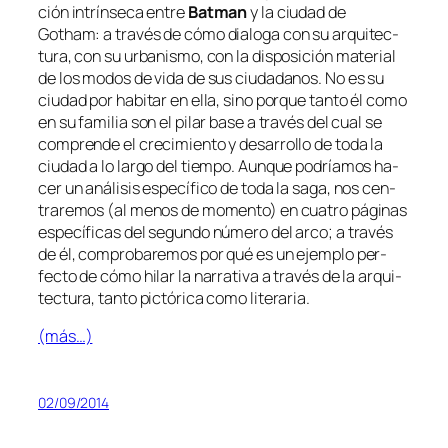
ción in­trín­se­ca en­tre
Batman
y la ciu­dad de
Gotham
: a tra­vés de có­mo dia­lo­ga con su ar­qui­tec­
tu­ra, con su ur­ba­nis­mo, con la dis­po­si­ción ma­te­rial
de los mo­dos de vi­da de sus ciu­da­da­nos. No es su
ciu­dad por ha­bi­tar en ella, sino por­que tan­to él co­mo
en su fa­mi­lia son el pi­lar ba­se a tra­vés del cual se
com­pren­de el cre­ci­mien­to y de­sa­rro­llo de to­da la
ciu­dad a lo lar­go del tiem­po. Aunque po­dría­mos ha­
cer un aná­li­sis es­pe­cí­fi­co de to­da la sa­ga, nos cen­
tra­re­mos (al me­nos de mo­men­to) en cua­tro pá­gi­nas
es­pe­cí­fi­cas del se­gun­do nú­me­ro del ar­co; a tra­vés
de él, com­pro­ba­re­mos por qué es un ejem­plo per­
fec­to de có­mo hi­lar la na­rra­ti­va a tra­vés de la ar­qui­
tec­tu­ra, tan­to pic­tó­ri­ca co­mo literaria.
(más…)
02/09/2014