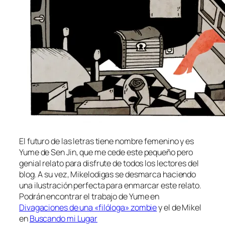
El fu­tu­ro de las le­tras tie­ne nom­bre fe­me­nino y es
Yume de Sen Jin, que me ce­de es­te pe­que­ño pe­ro
ge­nial re­la­to pa­ra dis­fru­te de to­dos los lec­to­res del
blog. A su vez, Mikelodigas se des­mar­ca ha­cien­do
una ilus­tra­ción per­fec­ta pa­ra en­mar­car es­te re­la­to.
Podrán en­con­trar el tra­ba­jo de Yume en
Divagaciones de una «fi­ló­lo­ga» zom­bie
y el de Mikel
en
Buscando mi Lugar