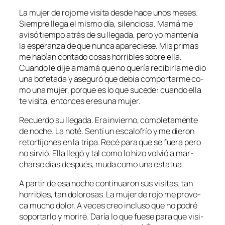
La mu­jer de ro­jo me vi­si­ta des­de ha­ce unos me­ses.
Siempre lle­ga el mis­mo día, si­len­cio­sa. Mamá me
avi­só tiem­po atrás de su lle­ga­da, pe­ro yo man­te­nía
la es­pe­ran­za de que nun­ca apa­re­cie­se. Mis pri­mas
me ha­bían con­ta­do co­sas ho­rri­bles so­bre ella.
Cuando le di­je a ma­má que no que­ría re­ci­bir­la me dio
una bo­fe­ta­da y ase­gu­ró que de­bía com­por­tar­me co­
mo una mu­jer, por­que es lo que su­ce­de: cuan­do ella
te vi­si­ta, en­ton­ces eres una mujer.
Recuerdo su lle­ga­da. Era in­vierno, com­ple­ta­men­te
de no­che. La no­té. Sentí un es­ca­lo­frío y me die­ron
re­tor­ti­jo­nes en la tri­pa. Recé pa­ra que se fue­ra pe­ro
no sir­vió. Ella lle­gó y tal co­mo lo hi­zo vol­vió a mar­
char­se días des­pués, mu­da co­mo una estatua.
A par­tir de esa no­che con­ti­nua­ron sus vi­si­tas, tan
ho­rri­bles, tan do­lo­ro­sas. La mu­jer de ro­jo me pro­vo­
ca mu­cho do­lor. A ve­ces creo in­clu­so que no po­dré
so­por­tar­lo y mo­ri­ré. Daría lo que fue­se pa­ra que vi­si­