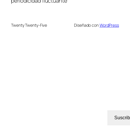
periodicidad fluctuante
Twenty Twenty-Five
Diseñado con
WordPress
Suscrib