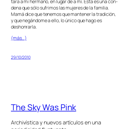
ta­ra a mi her­mano, en lu­gar de a mí. Ésta es una con­
de­na que só­lo su­fri­mos las mu­je­res de la fa­mi­lia.
Mamá di­ce que te­ne­mos que man­te­ner la tra­di­ción,
y que ne­gán­do­me a ello, lo úni­co que ha­go es
deshonrarla.
(más…)
29/10/2010
The Sky Was Pink
Archivística y nuevos artículos en una