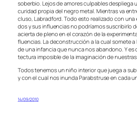
so­ber­bio. Lejos de amo­res cul­pa­bles des­plie­ga un
cu­ri­dad pro­pia del ne­gro me­tal. Mientras va en­tr
clu­so, Labradford. Todo es­to rea­li­za­do con una e
dos y sus in­fluen­cias no po­dría­mos sus­cri­bir­l
acier­ta de pleno en el co­ra­zón de la ex­pe­ri­men­t
fluen­cias. La de­cons­truc­ción a la cual so­me­te a
de una in­fan­cia que nun­ca nos aban­dono. Y es qu
tec­tu­ra im­po­si­ble de la ima­gi­na­ción de nues­tra
Todos te­ne­mos un ni­ño in­te­rior que jue­ga a sub­ver
y con el cual nos inun­da Parabstruse en ca­da una 
14/09/2010