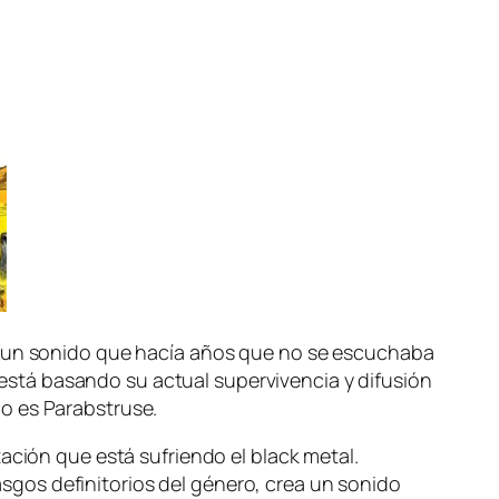
 de un so­ni­do que ha­cía años que no se es­cu­cha­ba
es­tá ba­san­do su ac­tual su­per­vi­ven­cia y di­fu­sión
­do es Parabstruse.
a­ción que es­tá su­frien­do el black me­tal.
s de­fi­ni­to­rios del gé­ne­ro, crea un so­ni­do