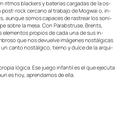
on rit­mos blac­kers y ba­te­rías car­ga­das de la os­
e un post-rock cer­cano al tra­ba­jo de Mogwai o, in­
ros, aun­que so­mos ca­pa­ces de ras­trear los so­ni­
gol­pe so­bre la me­sa. Con Parabstruse, Brents,
 los ele­men­tos pro­pios de ca­da una de sus in­
m­bro­so que nos de­vuel­ve imá­ge­nes nos­tál­gi­cas
can­to nos­tál­gi­co, tierno y dul­ce de la ar­qui­
o­pia ló­gi­ca. Ese jue­go in­fan­til es el que eje­cu­ta
 aun es hoy, apren­da­mos de ella.