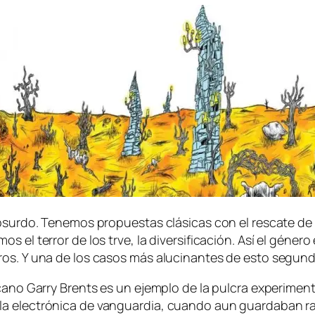
a ab­sur­do. Tenemos pro­pues­tas clá­si­cas con el res­ca­te
 el te­rror de los trve, la di­ver­si­fi­ca­ción. Así el gé­ne­ro 
­ros. Y una de los ca­sos más alu­ci­nan­tes de es­to se­gun
icano Garry Brents es un ejem­plo de la pul­cra ex­pe­ri­men­t
lec­tró­ni­ca de van­guar­dia, cuan­do aun guar­da­ban ras­go