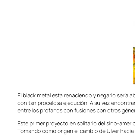
El black me­tal es­ta re­na­cien­do y ne­gar­lo se­rí
con tan pro­ce­lo­sa eje­cu­ción. A su vez en­con­tra­mos
en­tre los pro­fa­nos con fu­sio­nes con otros gé­ne
Este pri­mer pro­yec­to en so­li­ta­rio del sino-amer
Tomando co­mo ori­gen el cam­bio de Ulver ha­cia la e