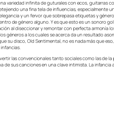
a va­rie­dad in­fi­ni­ta de gu­tu­ra­les con ecos, gui­ta­rras c
e­te­jien­do una fi­na te­la de in­fluen­cias, es­pe­cial­men­t
le­gan­cia y un fer­vor que so­bre­pa­sa eti­que­tas y gé­ne­
o den­tro de gé­ne­ro al­guno. Y es que es­to es un so­no­ro 
a­ción al di­sec­cio­nar y re­mon­tar con per­fec­ta ar­mo­nía
 los gé­ne­ros a los cua­les se acer­ca da un re­sul­ta­do aso
e su dis­co, Old Sentimental, no es na­da más que eso, un 
s infancias.
­tir las con­ven­cio­na­les tan­to so­cia­les co­mo las de la pr
de sus can­cio­nes en una cla­ve in­ti­mis­ta. La in­fan­cia