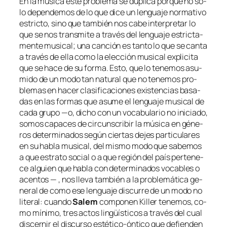
En la mú­si­ca es­te pro­ble­ma se du­pli­ca por­que no só­
lo de­pen­de­mos de lo que di­ce un len­gua­je nor­ma­ti­vo
es­tric­to, sino que tam­bién nos ca­be in­ter­pre­tar lo
que se nos trans­mi­te a tra­vés del len­gua­je es­tric­ta­
men­te mu­si­cal; una can­ción es tan­to lo que se can­ta
a tra­vés de ella co­mo la elec­ción mu­si­cal ex­pli­ci­ta
que se ha­ce de su for­ma. Esto, que lo te­ne­mos asu­
mi­do de un mo­do tan na­tu­ral que no te­ne­mos pro­
ble­mas en ha­cer cla­si­fi­ca­cio­nes exis­ten­cias ba­sa­
das en las for­mas que asu­me el len­gua­je mu­si­cal de
ca­da gru­po —o, di­cho con un vo­ca­bu­la­rio no ini­cia­do,
so­mos ca­pa­ces de cir­cuns­cri­bir la mú­si­ca en gé­ne­
ros de­ter­mi­na­dos se­gún cier­tas de­jes par­ti­cu­la­res
en su ha­bla mu­si­cal, del mis­mo mo­do que sa­be­mos
a que es­tra­to so­cial o a que re­gión del país per­te­ne­
ce al­guien que ha­bla con de­ter­mi­na­dos vo­ca­bles o
acen­tos — , nos lle­va tam­bién a la pro­ble­má­ti­ca ge­
ne­ral de co­mo ese len­gua­je dis­cu­rre de un mo­do no
li­te­ral: cuan­do
Salem
com­po­nen
Killer
te­ne­mos, co­
mo mí­ni­mo, tres ac­tos lin­güís­ti­cos a tra­vés del cual
dis­cer­nir el dis­cur­so estético-óntico que de­fien­den