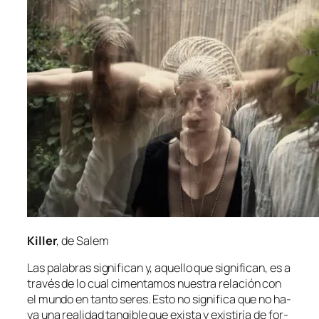
Killer
, de Salem
Las pa­la­bras sig­ni­fi­can y, aque­llo que sig­ni­fi­can, es a
tra­vés de lo cual ci­men­ta­mos nues­tra re­la­ción con
el mun­do en tan­to se­res. Esto no sig­ni­fi­ca que no ha­
ya una reali­dad tan­gi­ble que exis­ta y exis­ti­ría de for­