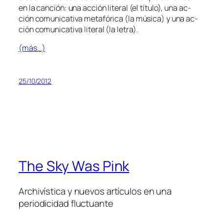
en la can­ción: una ac­ción li­te­ral (el tí­tu­lo), una ac­
ción co­mu­ni­ca­ti­va me­ta­fó­ri­ca (la mú­si­ca) y una ac­
ción co­mu­ni­ca­ti­va li­te­ral (la letra).
(más…)
25/10/2012
The Sky Was Pink
Archivística y nuevos artículos en una
periodicidad fluctuante