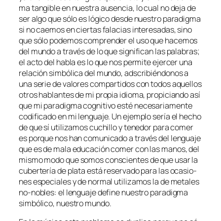
ma tan­gi­ble en nues­tra au­sen­cia, lo cual no de­ja de
ser al­go que só­lo es ló­gi­co des­de nues­tro pa­ra­dig­ma
si no cae­mos en cier­tas fa­la­cias in­tere­sa­das, sino
que só­lo po­de­mos com­pren­der el uso que ha­ce­mos
del mun­do a tra­vés de lo que sig­ni­fi­can las pa­la­bras;
el ac­to del ha­bla es lo que nos per­mi­te ejer­cer una
re­la­ción sim­bó­li­ca del mun­do, ads­cri­bién­do­nos a
una se­rie de va­lo­res com­par­ti­dos con to­dos aque­llos
otros ha­blan­tes de mi pro­pia idio­ma, pro­pi­cian­do así
que mi pa­ra­dig­ma cog­ni­ti­vo es­té
ne­ce­sa­ria­men­te
co­di­fi­ca­do en mi len­gua­je. Un ejem­plo se­ría el he­cho
de que sí uti­li­za­mos cu­chi­llo y te­ne­dor pa­ra co­mer
es por­que nos han co­mu­ni­ca­do a tra­vés del len­gua­je
que es de ma­la edu­ca­ción co­mer con las ma­nos, del
mis­mo mo­do que so­mos cons­cien­tes de que usar la
cu­ber­te­ría de pla­ta es­tá re­ser­va­do pa­ra las oca­sio­
nes es­pe­cia­les y de nor­mal uti­li­za­mos la de me­ta­les
no-nobles: el len­gua­je de­fi­ne nues­tro pa­ra­dig­ma
sim­bó­li­co, nues­tro mundo.