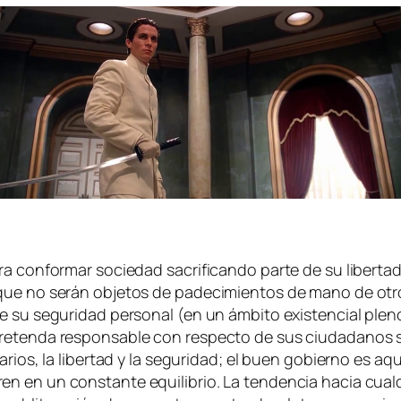
a con­for­mar so­cie­dad sa­cri­fi­can­do par­te de su li­ber­t
ue no se­rán ob­je­tos de pa­de­ci­mien­tos de mano de otros
ue su se­gu­ri­dad per­so­nal (en un ám­bi­to exis­ten­cial ple
ten­da res­pon­sa­ble con res­pec­to de sus ciu­da­da­nos se­r
ma­rios, la li­ber­tad y la se­gu­ri­dad; el buen go­bierno es a
en en un cons­tan­te equi­li­brio. La ten­den­cia ha­cia cual­