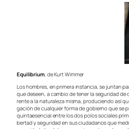
Equilibrium
, de Kurt Wimmer
Los hom­bres, en pri­me­ra ins­tan­cia, se jun­tan pa­r
que deseen, a cam­bio de te­ner la se­gu­ri­dad de q
ren­te a la na­tu­ra­le­za mis­ma, pro­du­cien­do así q
ga­ción de cual­quier for­ma de go­bierno que se pre­
quin­tae­sen­cial en­tre los dos po­los so­cia­les pri­
ber­tad y se­gu­ri­dad en sus ciu­da­da­nos que me­dr