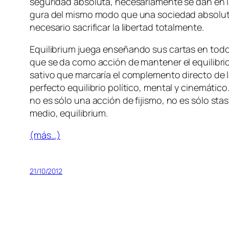
se­gu­ri­dad ab­so­lu­ta, ne­ce­sa­ria­men­te se dan en
gu­ra del mis­mo mo­do que una so­cie­dad ab­so­lu­ta
ne­ce­sa­rio sa­cri­fi­car la li­ber­tad totalmente.
Equilibrium
jue­ga en­se­ñan­do sus car­tas en to­do 
que se da co­mo ac­ción de man­te­ner el equi­li­brio d
sa­ti­vo que mar­ca­ría el com­ple­men­to di­rec­to de 
per­fec­to equi­li­brio po­lí­ti­co, men­tal y ci­ne­má­ti­
no es só­lo una ac­ción de fi­jis­mo, no es só­lo
sta­s
me­dio,
equi­li­brium
.
(más…)
21/10/2012