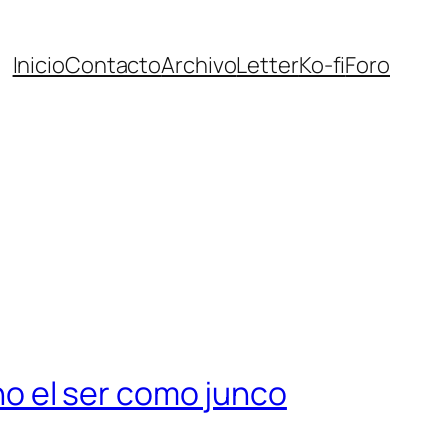
Inicio
Contacto
Archivo
Letter
Ko-fi
Foro
ino el ser como junco