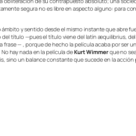
 la obli­te­ra­ción de su con­tra­pues­to ab­so­lu­to; una so­ci
­men­te se­gu­ra no es li­bre en as­pec­to al­guno: pa­ra con­
ám­bi­to y sen­ti­do des­de el mis­mo ins­tan­te que abre fue­g
el tí­tu­lo —pues el tí­tu­lo vie­ne del la­tín
æqui­li­brius
, de
la fra­se — , por­que de he­cho la pe­lí­cu­la aca­ba por ser un
co. No hay na­da en la pe­lí­cu­la de
Kurt Wimmer
que no sea u
is
, sino un ba­lan­ce cons­tan­te que su­ce­de en la ac­ción