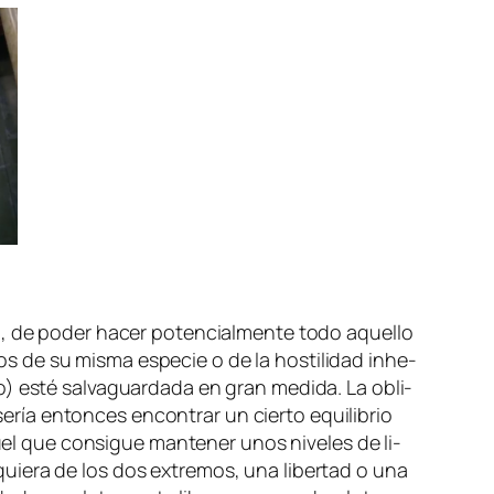
ad, de po­der ha­cer po­ten­cial­men­te to­do aque­llo
 de su mis­ma es­pe­cie o de la hos­ti­li­dad inhe­
no) es­té sal­va­guar­da­da en gran me­di­da. La obli­
ía en­ton­ces en­con­trar un cier­to equi­li­brio
quel que con­si­gue man­te­ner unos ni­ve­les de li­
quie­ra de los dos ex­tre­mos, una li­ber­tad o una