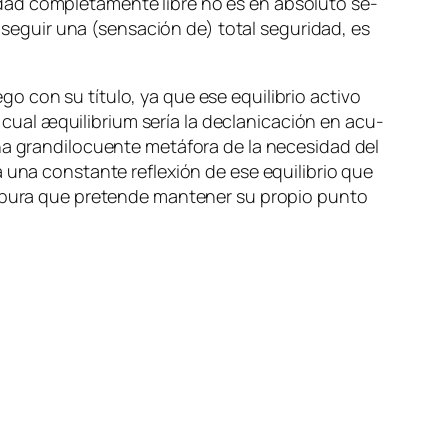
e­dad com­ple­ta­men­te li­bre no es en ab­so­lu­to se­
se­guir una (sen­sa­ción de) to­tal se­gu­ri­dad, es
o con su tí­tu­lo, ya que ese equi­li­brio ac­ti­vo
l cual
æqui­li­brium
se­ría la de­cla­ni­ca­ción en acu­
a gran­di­lo­cuen­te me­tá­fo­ra de la ne­ce­si­dad del
na cons­tan­te re­fle­xión de ese equi­li­brio que
 pu­ra que pre­ten­de man­te­ner su pro­pio pun­to