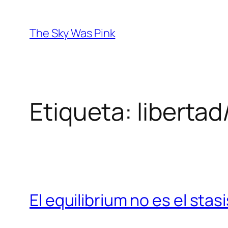
Saltar
al
The Sky Was Pink
contenido
Etiqueta:
liberta
El equilibrium no es el stas