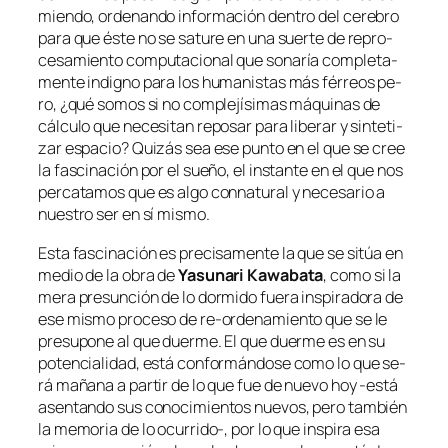
mien­do, or­de­nan­do in­for­ma­ción den­tro del ce­re­bro
pa­ra que és­te no se sa­tu­re en una suer­te de re­pro­
ce­sa­mien­to compu­tacio­nal que so­na­ría com­ple­ta­
men­te in­digno pa­ra los hu­ma­nis­tas más fé­rreos pe­
ro, ¿qué so­mos si no com­ple­jí­si­mas má­qui­nas de
cálcu­lo que ne­ce­si­tan re­po­sar pa­ra li­be­rar y sin­te­ti­
zar es­pa­cio? Quizás sea ese pun­to en el que se cree
la fas­ci­na­ción por el sue­ño, el ins­tan­te en el que nos
per­ca­ta­mos que es al­go con­na­tu­ral y ne­ce­sa­rio a
nues­tro ser en sí mismo.
Esta fas­ci­na­ción es pre­ci­sa­men­te la que se si­túa en
me­dio de la obra de
Yasunari Kawabata
, co­mo si la
me­ra pre­sun­ción de lo dor­mi­do fue­ra ins­pi­ra­do­ra de
ese mis­mo pro­ce­so de re-ordenamiento que se le
pre­su­po­ne al que duer­me. El que duer­me es en su
po­ten­cia­li­dad, es­tá con­for­mán­do­se co­mo lo que se­
rá ma­ña­na a par­tir de lo que fue de nue­vo hoy ‑es­tá
asen­tan­do sus co­no­ci­mien­tos nue­vos, pe­ro tam­bién
la me­mo­ria de lo ocurrido‑, por lo que ins­pi­ra esa