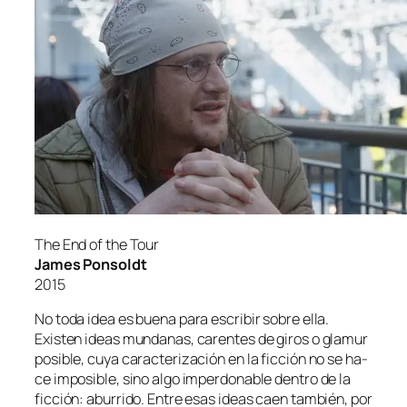
The End of the Tour
James Ponsoldt
2015
No to­da idea es bue­na pa­ra es­cri­bir so­bre ella.
Existen ideas mun­da­nas, ca­ren­tes de gi­ros o gla­mur
po­si­ble, cu­ya ca­rac­te­ri­za­ción en la fic­ción no se ha­
ce im­po­si­ble, sino al­go im­per­do­na­ble den­tro de la
fic­ción: abu­rri­do. Entre esas ideas caen tam­bién, por