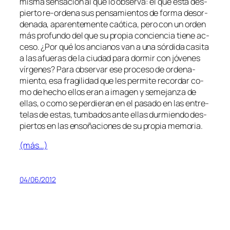
mis­ma sen­sa­ción al que lo ob­ser­va: el que es­tá des­
pier­to re-ordena sus pen­sa­mien­tos de for­ma des­or­
de­na­da, apa­ren­te­men­te caó­ti­ca, pe­ro con un or­den
más pro­fun­do del que su pro­pia con­cien­cia tie­ne ac­
ce­so. ¿Por qué los an­cia­nos van a una sór­di­da ca­si­ta
a las afue­ras de la ciu­dad pa­ra dor­mir con jó­ve­nes
vír­ge­nes? Para ob­ser­var ese pro­ce­so de or­de­na­
mien­to, esa fra­gi­li­dad que les per­mi­te re­cor­dar co­
mo de he­cho ellos eran a ima­gen y se­me­jan­za de
ellas, o co­mo se per­die­ran en el pa­sa­do en las en­tre­
te­las de es­tas, tum­ba­dos an­te ellas dur­mien­do des­
pier­tos en las en­so­ña­cio­nes de su pro­pia memoria.
(más…)
04/06/2012