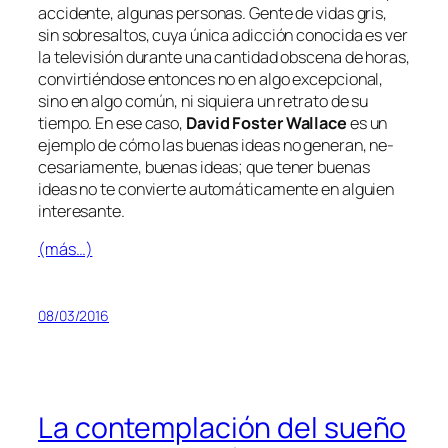
ac­ci­den­te, al­gu­nas per­so­nas. Gente de vi­das gris,
sin so­bre­sal­tos, cu­ya úni­ca adic­ción co­no­ci­da es ver
la te­le­vi­sión du­ran­te una can­ti­dad obs­ce­na de ho­ras,
con­vir­tién­do­se en­ton­ces no en al­go ex­cep­cio­nal,
sino en al­go co­mún, ni si­quie­ra un re­tra­to de su
tiem­po. En ese ca­so,
David Foster Wallace
es un
ejem­plo de có­mo las bue­nas ideas no ge­ne­ran, ne­
ce­sa­ria­men­te, bue­nas ideas; que te­ner bue­nas
ideas no te con­vier­te au­to­má­ti­ca­men­te en al­guien
interesante.
(más…)
08/03/2016
La contemplación del sueño