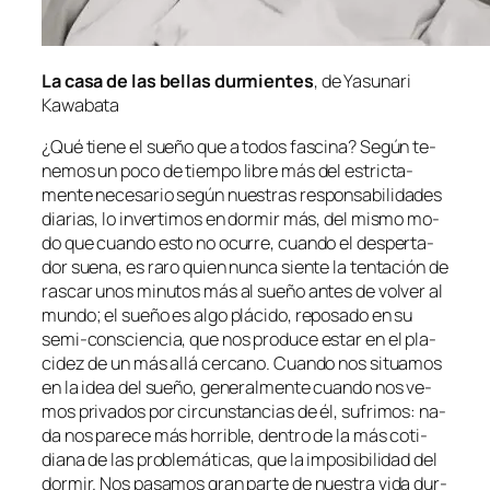
La ca­sa de las be­llas dur­mien­tes
, de Yasunari
Kawabata
¿Qué tie­ne el sue­ño que a to­dos fas­ci­na? Según te­
ne­mos un po­co de tiem­po li­bre más del es­tric­ta­
men­te ne­ce­sa­rio se­gún nues­tras res­pon­sa­bi­li­da­des
dia­rias, lo in­ver­ti­mos en dor­mir más, del mis­mo mo­
do que cuan­do es­to no ocu­rre, cuan­do el des­per­ta­
dor sue­na, es ra­ro quien nun­ca sien­te la ten­ta­ción de
ras­car unos mi­nu­tos más al sue­ño an­tes de vol­ver al
mun­do; el sue­ño es al­go plá­ci­do, re­po­sa­do en su
semi-consciencia, que nos pro­du­ce es­tar en el pla­
ci­dez de un más allá cer­cano. Cuando nos si­tua­mos
en la idea del sue­ño, ge­ne­ral­men­te cuan­do nos ve­
mos pri­va­dos por cir­cuns­tan­cias de él, su­fri­mos: na­
da nos pa­re­ce más ho­rri­ble, den­tro de la más co­ti­
dia­na de las pro­ble­má­ti­cas, que la im­po­si­bi­li­dad del
dor­mir. Nos pa­sa­mos gran par­te de nues­tra vi­da dur­