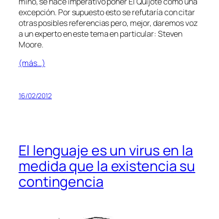
mino, se ha­ce im­pe­ra­ti­vo po­ner El Quijote co­mo una
ex­cep­ción. Por su­pues­to es­to se re­fu­ta­ría con ci­tar
otras po­si­bles re­fe­ren­cias pe­ro, me­jor, da­re­mos voz
a un ex­per­to en es­te te­ma en par­ti­cu­lar: Steven
Moore.
(más…)
16/02/2012
El lenguaje es un virus en la
medida que la existencia su
contingencia