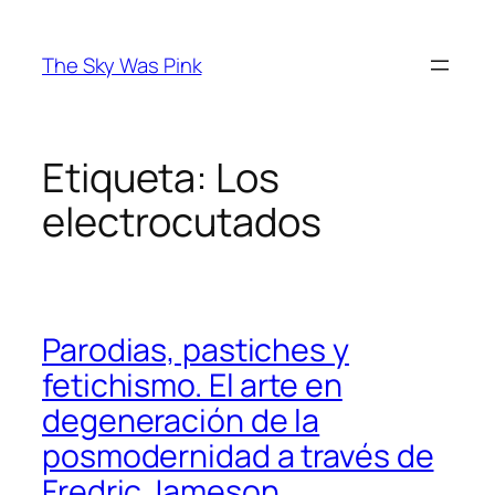
Saltar
al
The Sky Was Pink
contenido
Etiqueta:
Los
electrocutados
Parodias, pastiches y
fetichismo. El arte en
degeneración de la
posmodernidad a través de
Fredric Jameson.