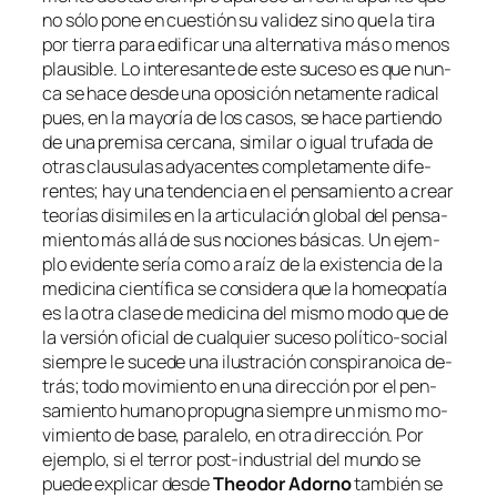
no só­lo po­ne en cues­tión su va­li­dez sino que la ti­ra
por tie­rra pa­ra edi­fi­car una al­ter­na­ti­va más o me­nos
plau­si­ble. Lo in­tere­san­te de es­te su­ce­so es que nun­
ca se ha­ce des­de una opo­si­ción ne­ta­men­te ra­di­cal
pues, en la ma­yo­ría de los ca­sos, se ha­ce par­tien­do
de una pre­mi­sa cer­ca­na, si­mi­lar o igual tru­fa­da de
otras clau­su­las ad­ya­cen­tes com­ple­ta­men­te di­fe­
ren­tes; hay una ten­den­cia en el pen­sa­mien­to a crear
teo­rías di­si­mi­les en la ar­ti­cu­la­ción glo­bal del pen­sa­
mien­to más allá de sus no­cio­nes bá­si­cas. Un ejem­
plo evi­den­te se­ría co­mo a raíz de la exis­ten­cia de la
me­di­ci­na cien­tí­fi­ca se con­si­de­ra que la ho­meo­pa­tía
es la otra cla­se de me­di­ci­na del mis­mo mo­do que de
la ver­sión ofi­cial de cual­quier su­ce­so político-social
siem­pre le su­ce­de una ilus­tra­ción cons­pi­ra­noi­ca de­
trás; to­do mo­vi­mien­to en una di­rec­ción por el pen­
sa­mien­to hu­mano pro­pug­na siem­pre un mis­mo mo­
vi­mien­to de ba­se, pa­ra­le­lo, en otra di­rec­ción. Por
ejem­plo, si el te­rror post-industrial del mun­do se
pue­de ex­pli­car des­de
Theodor Adorno
tam­bién se