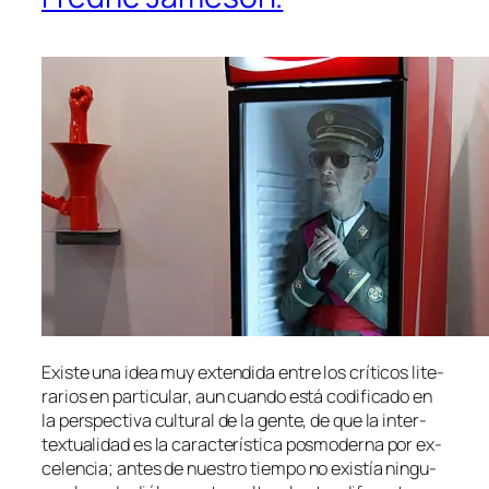
Existe una idea muy ex­ten­di­da en­tre los crí­ti­cos li­te­
ra­rios en par­ti­cu­lar, aun cuan­do es­tá co­di­fi­ca­do en
la pers­pec­ti­va cul­tu­ral de la gen­te, de que la in­ter­
tex­tua­li­dad es la ca­rac­te­rís­ti­ca pos­mo­der­na por ex­
ce­len­cia; an­tes de nues­tro tiem­po no exis­tía nin­gu­