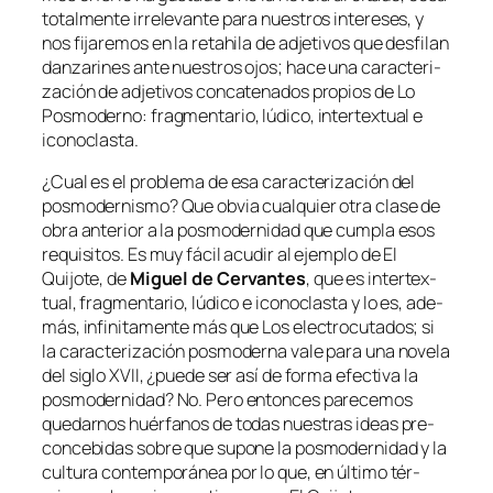
to­tal­men­te irre­le­van­te pa­ra nues­tros in­tere­ses, y
nos fi­ja­re­mos en la re­tahi­la de ad­je­ti­vos que des­fi­lan
dan­za­ri­nes an­te nues­tros ojos; ha­ce una ca­rac­te­ri­
za­ción de ad­je­ti­vos con­ca­te­na­dos pro­pios de Lo
Posmoderno: frag­men­ta­rio, lú­di­co, in­ter­tex­tual e
iconoclasta.
¿Cual es el pro­ble­ma de esa ca­rac­te­ri­za­ción del
pos­mo­der­nis­mo? Que ob­via cual­quier otra cla­se de
obra an­te­rior a la pos­mo­der­ni­dad que cum­pla esos
re­qui­si­tos. Es muy fá­cil acu­dir al ejem­plo de
El
Quijote
, de
Miguel de Cervantes
, que es in­ter­tex­
tual, frag­men­ta­rio, lú­di­co e ico­no­clas­ta y lo es, ade­
más, in­fi­ni­ta­men­te más que Los elec­tro­cu­ta­dos; si
la ca­rac­te­ri­za­ción pos­mo­der­na va­le pa­ra una no­ve­la
del si­glo XVII, ¿pue­de ser así de for­ma efec­ti­va la
pos­mo­der­ni­dad? No. Pero en­ton­ces pa­re­ce­mos
que­dar­nos huér­fa­nos de to­das nues­tras ideas pre­
con­ce­bi­das so­bre que su­po­ne la pos­mo­der­ni­dad y la
cul­tu­ra con­tem­po­rá­nea por lo que, en úl­ti­mo tér­