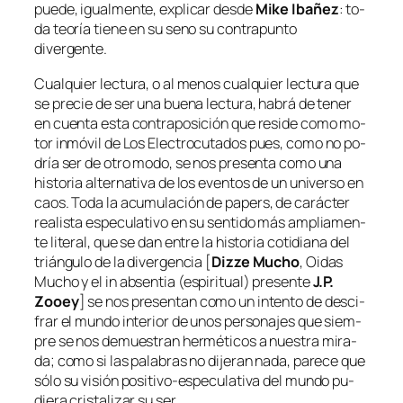
pue­de, igual­men­te, ex­pli­car des­de
Mike Ibañez
: to­
da teo­ría tie­ne en su seno su con­tra­pun­to
divergente.
Cualquier lec­tu­ra, o al me­nos cual­quier lec­tu­ra que
se pre­cie de ser una bue­na lec­tu­ra, ha­brá de te­ner
en cuen­ta es­ta con­tra­po­si­ción que re­si­de co­mo mo­
tor in­mó­vil de
Los Electrocutados
pues, co­mo no po­
dría ser de otro mo­do, se nos pre­sen­ta co­mo una
his­to­ria al­ter­na­ti­va de los even­tos de un uni­ver­so en
caos. Toda la acu­mu­la­ción de
pa­pers
, de ca­rác­ter
rea­lis­ta es­pe­cu­la­ti­vo en su sen­ti­do más am­plia­men­
te li­te­ral, que se dan en­tre la his­to­ria co­ti­dia­na del
trián­gu­lo de la di­ver­gen­cia [
Dizze Mucho
,
Oidas
Mucho
y el
in ab­sen­tia
(es­pi­ri­tual) pre­sen­te
J.P.
Zooey
] se nos pre­sen­tan co­mo un in­ten­to de des­ci­
frar el mun­do in­te­rior de unos per­so­na­jes que siem­
pre se nos de­mues­tran her­mé­ti­cos a nues­tra mi­ra­
da; co­mo si las pa­la­bras no di­je­ran na­da, pa­re­ce que
só­lo su vi­sión positivo-especulativa del mun­do pu­
die­ra cris­ta­li­zar su ser.