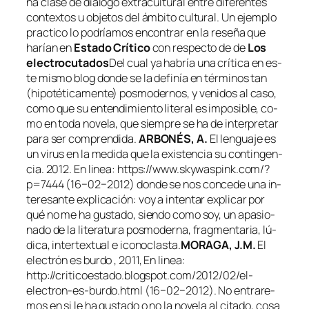
na cla­se de diá­lo­go ex­tra­cul­tu­ral en­tre di­fe­ren­tes
con­tex­tos u ob­je­tos del ám­bi­to cul­tu­ral. Un ejem­plo
prac­ti­co lo po­dría­mos en­con­trar en la re­se­ña que
ha­rían en
Estado Crítico
con res­pec­to de de
Los
elec­tro­cu­ta­dos
Del cual ya ha­bría una crí­ti­ca en es­
te mis­mo blog don­de se la de­fi­nía en tér­mi­nos tan
(hi­po­té­ti­ca­men­te) pos­mo­der­nos, y ve­ni­dos al ca­so,
co­mo que
su en­ten­di­mien­to li­te­ral es im­po­si­ble, co­
mo en to­da no­ve­la, que siem­pre se ha de in­ter­pre­tar
pa­ra ser com­pren­di­da
.
ARBONÉS, A.
El len­gua­je es
un vi­rus en la me­di­da que la exis­ten­cia su con­tin­gen­
cia
. 2012. En li­nea: https://www.skywaspink.com/?
p=7444 (16−02−2012)
don­de se nos con­ce­de una in­
tere­san­te ex­pli­ca­ción:
voy a in­ten­tar ex­pli­car por
qué no me ha gus­ta­do, sien­do co­mo soy, un apa­sio­
na­do de la li­te­ra­tu­ra pos­mo­der­na, frag­men­ta­ria, lú­
di­ca, in­ter­tex­tual e ico­no­clas­ta.
MORAGA, J.M.
El
elec­trón es bur­do
, 2011, En li­nea:
http://criticoestado.blogspot.com/2012/02/el-
electron-es-burdo.html (16−02−2012)
. No en­tra­re­
mos en si le ha gus­ta­do o no la no­ve­la al ci­ta­do, co­sa