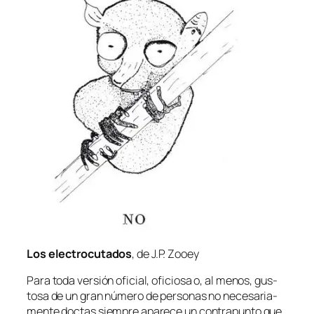
Los elec­tro­cu­ta­dos
, de J.P. Zooey
Para to­da ver­sión ofi­cial, ofi­cio­sa o, al me­nos, gus­
to­sa de un gran nú­me­ro de per­so­nas no ne­ce­sa­ria­
men­te doc­tas siem­pre apa­re­ce un con­tra­pun­to que