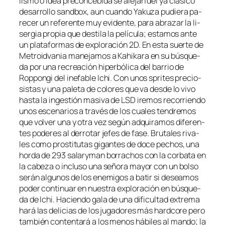
lis­mo o idea pre­con­ce­bi­da se ale­jan del ya clá­si­co
de­sa­rro­llo sand­box, aun cuan­do Yakuza pu­die­ra pa­
re­cer un re­fe­ren­te muy evi­den­te, pa­ra abra­zar la li­
ser­gia pro­pia que des­ti­la la pe­lí­cu­la; es­ta­mos an­te
un pla­ta­for­mas de ex­plo­ra­ción 2D. En es­ta suer­te de
Metroidvania ma­ne­ja­mos a Kahikara en su bús­que­
da por una re­crea­ción hi­per­bó­li­ca del ba­rrio de
Roppongi del inefa­ble Ichi. Con unos spri­tes pre­cio­
sis­tas y una pa­le­ta de co­lo­res que va des­de lo vi­vo
has­ta la in­ges­tión ma­si­va de LSD ire­mos re­co­rrien­do
unos es­ce­na­rios a tra­vés de los cua­les ten­dre­mos
que vol­ver una y otra vez se­gún ad­qui­ra­mos di­fe­ren­
tes po­de­res al de­rro­tar je­fes de fa­se. Brutales ri­va­
les co­mo pros­ti­tu­tas gi­gan­tes de do­ce pe­chos, una
hor­da de 293 sa­lary­man bo­rra­chos con la cor­ba­ta en
la ca­be­za o in­clu­so una se­ño­ra ma­yor con un bol­so
se­rán al­gu­nos de los enemi­gos a ba­tir si de­sea­mos
po­der con­ti­nuar en nues­tra ex­plo­ra­ción en bús­que­
da de Ichi. Haciendo ga­la de una di­fi­cul­tad ex­tre­ma
ha­rá las de­li­cias de los ju­ga­do­res más hard­co­re pe­ro
tam­bién con­ten­ta­rá a los me­nos há­bi­les al man­do; la