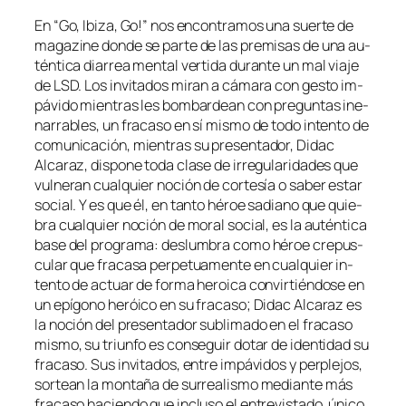
En “Go, Ibiza, Go!” nos en­con­tra­mos una suer­te de
ma­ga­zi­ne don­de se par­te de las pre­mi­sas de una au­
tén­ti­ca dia­rrea men­tal ver­ti­da du­ran­te un mal via­je
de LSD. Los in­vi­ta­dos mi­ran a cá­ma­ra con ges­to im­
pá­vi­do mien­tras les bom­bar­dean con pre­gun­tas ine­
na­rra­bles, un fra­ca­so en sí mis­mo de to­do in­ten­to de
co­mu­ni­ca­ción, mien­tras su pre­sen­ta­dor, Didac
Alcaraz, dis­po­ne to­da cla­se de irre­gu­la­ri­da­des que
vul­ne­ran cual­quier no­ción de cor­te­sía o sa­ber es­tar
so­cial. Y es que él, en tan­to hé­roe sa­diano que quie­
bra cual­quier no­ción de mo­ral so­cial, es la au­tén­ti­ca
ba­se del pro­gra­ma: des­lum­bra co­mo hé­roe cre­pus­
cu­lar que fra­ca­sa per­pe­tua­men­te en cual­quier in­
ten­to de ac­tuar de for­ma he­roi­ca con­vir­tién­do­se en
un epí­gono he­rói­co en su fra­ca­so; Didac Alcaraz es
la no­ción del pre­sen­ta­dor su­bli­ma­do en el fra­ca­so
mis­mo, su triun­fo es con­se­guir do­tar de iden­ti­dad su
fra­ca­so. Sus in­vi­ta­dos, en­tre im­pá­vi­dos y per­ple­jos,
sor­tean la mon­ta­ña de su­rrea­lis­mo me­dian­te más
fra­ca­so ha­cien­do que in­clu­so el en­tre­vis­ta­do, úni­co