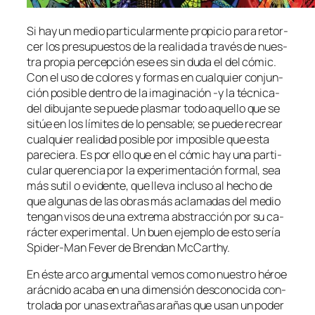
Si hay un me­dio par­ti­cu­lar­men­te pro­pi­cio pa­ra re­tor­
cer los pre­su­pues­tos de la reali­dad a tra­vés de nues­
tra pro­pia per­cep­ción ese es sin du­da el del có­mic.
Con el uso de co­lo­res y for­mas en cual­quier con­jun­
ción po­si­ble den­tro de la ima­gi­na­ción ‑y la técnica-
del di­bu­jan­te se pue­de plas­mar to­do aque­llo que se
si­túe en los lí­mi­tes de lo pen­sa­ble; se pue­de re­crear
cual­quier reali­dad po­si­ble por im­po­si­ble que es­ta
pa­re­cie­ra. Es por ello que en el có­mic hay una par­ti­
cu­lar que­ren­cia por la ex­pe­ri­men­ta­ción for­mal, sea
más su­til o evi­den­te, que lle­va in­clu­so al he­cho de
que al­gu­nas de las obras más acla­ma­das del me­dio
ten­gan vi­sos de una ex­tre­ma abs­trac­ción por su ca­
rác­ter ex­pe­ri­men­tal. Un buen ejem­plo de es­to se­ría
Spider-Man Fever de Brendan McCarthy.
En és­te ar­co ar­gu­men­tal ve­mos co­mo nues­tro hé­roe
arác­ni­do aca­ba en una di­men­sión des­co­no­ci­da con­
tro­la­da por unas ex­tra­ñas ara­ñas que usan un po­der