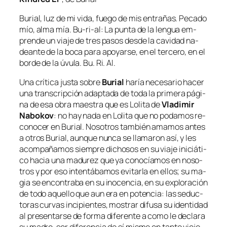
Burial, luz de mi vi­da, fue­go de mis en­tra­ñas. Pecado
mío, al­ma mía. Bu-ri-al: La pun­ta de la len­gua em­
pren­de un via­je de tres pa­sos des­de la ca­vi­dad na­
dean­te de la bo­ca pa­ra apo­yar­se, en el ter­ce­ro, en el
bor­de de la úvu­la. Bu. Ri. Al.
Una crí­ti­ca jus­ta so­bre
Burial
ha­ría ne­ce­sa­rio ha­cer
una trans­crip­ción adap­ta­da de to­da la pri­me­ra pá­gi­
na de esa obra maes­tra que es
Lolita
de
Vladimir
Nabokov
: no hay na­da en
Lolita
que no po­da­mos re­
co­no­cer en Burial. Nosotros tam­bién ama­mos an­tes
a otros Burial, aun­que nun­ca se lla­ma­ron así, y les
acom­pa­ña­mos siem­pre di­cho­sos en su via­je ini­ciá­ti­
co ha­cia una ma­du­rez que ya co­no­cía­mos en no­so­
tros y por eso in­ten­tá­ba­mos evi­tar­la en ellos; su ma­
gia se en­con­tra­ba en su ino­cen­cia, en su ex­plo­ra­ción
de to­do aque­llo que aun era en po­ten­cia: las se­duc­
to­ras cur­vas in­ci­pien­tes, mos­trar di­fu­sa su iden­ti­dad
al pre­sen­tar­se de for­ma di­fe­ren­te a co­mo le de­cla­ra