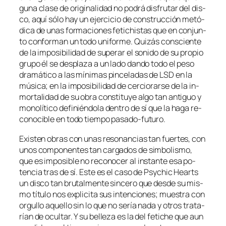
gu­na cla­se de ori­gi­na­li­dad no po­drá dis­fru­tar del dis­
co, aquí só­lo hay un ejer­ci­cio de cons­truc­ción me­tó­
di­ca de unas for­ma­cio­nes fe­ti­chis­tas que en con­jun­
to con­for­man un to­do uni­for­me. Quizás cons­cien­te
de la im­po­si­bi­li­dad de su­pe­rar el so­ni­do de su pro­pio
gru­po él se des­pla­za a un la­do dan­do to­do el pe­so
dra­má­ti­co a las mí­ni­mas pin­ce­la­das de LSD en la
mú­si­ca; en la im­po­si­bi­li­dad de cer­cio­rar­se de la in­
mor­ta­li­dad de su obra cons­ti­tu­ye al­go tan an­ti­guo y
mo­no­lí­ti­co de­fi­nién­do­la den­tro de sí que la ha­ga re­
co­no­ci­ble en to­do tiem­po pasado-futuro.
Existen obras con unas re­so­nan­cias tan fuer­tes, con
unos com­po­nen­tes tan car­ga­dos de sim­bo­lis­mo,
que es im­po­si­ble no re­co­no­cer al ins­tan­te esa po­
ten­cia tras de sí. Este es el ca­so de Psychic Hearts
un dis­co tan bru­tal­men­te sin­ce­ro que des­de su mis­
mo tí­tu­lo nos ex­pli­ci­ta sus in­ten­cio­nes; mues­tra con
or­gu­llo aque­llo sin lo que no se­ría na­da y otros tra­ta­
rían de ocul­tar. Y su be­lle­za es la del fe­ti­che que aun