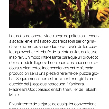
Las adap­ta­cio­nes al vi­deo­jue­go de pe­lí­cu­las tien­den
a aca­bar en el más ab­so­lu­to fra­ca­so al ser ori­gi­na­
das co­mo me­ros sub­pro­duc­tos a tra­vés de los cua­
les apro­ve­char el re­bu­fo de la cin­ta en las cua­les se
ins­pi­ran. Un mo­do in­tere­san­te pa­ra que un pro­yec­to
de es­ta ín­do­le lle­gue a buen puer­to es ha­cer que to­
dos sus ele­men­tos in­de­pen­dien­tes en­tre sí; ca­da
pro­duc­ción se­ría una pie­za di­fe­ren­te del puzz­le glo­
bal. Seguramente con es­to en men­te sur­gió la pro­
duc­ción del jue­go que nos ocu­pa: “Kahihara.
Madness’s God”, ba­sa­do en Ichi the Killer de Takashi
Miike.
En un in­ten­to de ale­jar­se de cual­quier con­ven­cio­na­