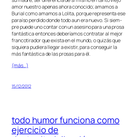
su ma­dre, ser di­fe­ren­cia de sí mis­mo en tan­to vie­jo
amor nues­tro ape­nas aho­ra co­no­ci­do; ama­mos a
Burial co­mo ama­mos a Lolita, por­que re­pre­sen­ta ese
pa­raí­so per­di­do don­de to­do aun era nue­vo. Si
siem­
pre pue­de uno con­tar con un ase­sino pa­ra una pro­sa
fan­tás­ti­ca
en­ton­ces de­be­ría­mos con­tra­tar al me­jor
fran­co­ti­ra­dor que exis­ta en el mun­do, o qui­zás que
si­quie­ra pu­die­ra lle­gar a exis­tir, pa­ra con­se­guir la
más fan­tás­ti­ca de las pro­sas pa­ra él.
(más…)
15/12/2012
todo humor funciona como
ejercicio de