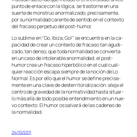
pun­to de en­la­ce con la ló­gi­ca, se tras­tor­ne en una
suer­te de mons­truo anor­ma­li­za­do, pre­ci­sa­men­te,
por su nor­ma­li­dad ca­ren­te de sen­ti­do en el con­tex­to
del fra­ca­so per­pe­tuo del post-humor.
Lo su­bli­me en “Go, Ibiza, Go!” se en­cuen­tra en la ca­
pa­ci­dad de crear un con­tex­to de fra­ca­so tan agu­di­
za­do, tan den­so, que to­da nor­ma­li­dad se con­vier­ta
en un ca­so de in­to­le­ra­ble anor­ma­li­dad; el post-
humor crea un fra­ca­so hi­per­bó­li­co en el cual cual­
quier reac­ción es­ca­pa siem­pre de la no­ción de Lo
Normal. Es por ello que el hu­mor se de­fi­ne pre­ci­sa­
men­te en una cla­ve de des­te­rri­to­ria­li­za­ción: ale­ja el
cen­tro de gra­ve­dad de la nor­ma­ti­vi­dad has­ta si­tuar­
lo más allá de to­do po­si­ble en­ten­di­mien­to en un nue­
vo con­tex­to. El hu­mor os sal­va­rá de las ca­de­nas de
la normalidad.
24/10/2011