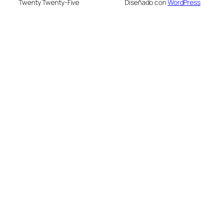
Twenty Twenty-Five
Diseñado con
WordPress