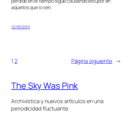
per­di­do en el tiem­po si­gue cau­san­do es­tu­por en
aque­llos que lo ven.
12/05/2011
1
2
Página siguiente
→
The Sky Was Pink
Archivística y nuevos artículos en una
periodicidad fluctuante