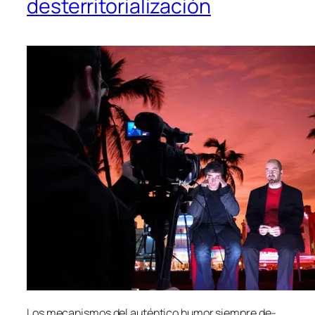
desterritorialización
Los me­ca­nis­mos del au­tén­ti­co hu­mor siem­pre de­