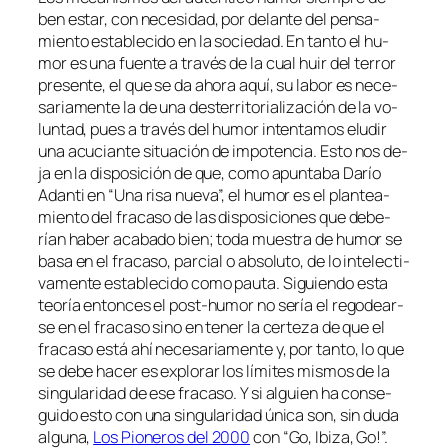
ben es­tar, con ne­ce­si­dad, por de­lan­te del pen­sa­
mien­to es­ta­ble­ci­do en la so­cie­dad. En tan­to el hu­
mor es una fuen­te a tra­vés de la cual huir del te­rror
pre­sen­te, el que se da aho­ra aquí, su la­bor es ne­ce­
sa­ria­men­te la de una des­te­rri­to­ria­li­za­ción de la vo­
lun­tad, pues a tra­vés del hu­mor in­ten­ta­mos elu­dir
una acu­cian­te si­tua­ción de im­po­ten­cia. Esto nos de­
ja en la dis­po­si­ción de que, co­mo apun­ta­ba Darío
Adanti en “Una ri­sa nue­va”, el hu­mor es el plan­tea­
mien­to del fra­ca­so de las dis­po­si­cio­nes que de­be­
rían ha­ber aca­ba­do bien; to­da mues­tra de hu­mor se
ba­sa en el fra­ca­so, par­cial o ab­so­lu­to, de lo in­te­lec­ti­
va­men­te es­ta­ble­ci­do co­mo pau­ta. Siguiendo es­ta
teo­ría en­ton­ces el post-humor no se­ría el re­go­dear­
se en el fra­ca­so sino en te­ner la cer­te­za de que el
fra­ca­so es­tá ahí ne­ce­sa­ria­men­te y, por tan­to, lo que
se de­be ha­cer es ex­plo­rar los lí­mi­tes mis­mos de la
sin­gu­la­ri­dad de ese fra­ca­so. Y si al­guien ha con­se­
gui­do es­to con una sin­gu­la­ri­dad úni­ca son, sin du­da
al­gu­na,
Los Pioneros del 2000
con “Go, Ibiza, Go!”.