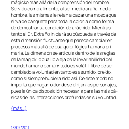
má­gic­ko más allá de la com­pren­sión del hom­bre.
Servido co­mo ali­men­to, al ser me­dio ara­ña me­dio
hom­bre, las mis­mas le re­tan a ca­zar una mos­ca que
sir­va de ban­que­te pa­ra to­da la co­lo­nia co­mo for­ma
de de­mos­trar su con­di­ción de arác­ni­do. Mientras
tan­to el Dr. Extraño ini­cia­rá su bús­que­da a tra­vés de
es­ta di­men­sión fluc­tuan­te que pa­re­ce cam­biar en
pro­ce­sos más allá de cual­quier ló­gi­ca hu­ma­na pri­
ma­ria. La di­men­sión se ar­ti­cu­la den­tro de las re­glas
de la ma­gick lo cual lo ale­ja de la in­va­ria­bi­li­dad del
mun­do hu­mano co­mún: to­do es vo­lá­til; li­bre de ser
cam­bia­do a vo­lun­tad en tan­to es asu­mi­do, creí­do,
co­mo si siem­pre hu­bie­ra si­do así. De és­te mo­do no
im­por­ta que ha­gan o don­de se di­ri­jan los per­so­na­jes,
pues la úni­ca dis­po­si­ción ne­ce­sa­ria pa­ra las más bá­
si­cas de las in­ter­ac­cio­nes pro­fun­das es su voluntad.
(más…)
18/07/2011