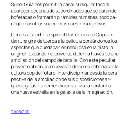
Super Guía nos per­mi­ti­rá pa­sar cual­quier fa­se al
apa­re­cer de­ce­nas de su­bor­di­na­dos que se da­rán de
bo­fe­ta­das o for­ma­rán pi­rá­mi­des hu­ma­nas, to­do pa­
ra que no­so­tros su­pe­re­mos nues­tros objetivos.
Con es­ta suer­te de spin-off los chi­cos de Capcom
dan una gi­ra de tuer­ca a la pe­lí­cu­la con­tán­do­nos los
as­pec­tos que que­da­ban en ne­bu­lo­sa en la his­to­ria
ori­gi­nal; ex­pan­den el uni­ver­so de Ichi a tra­vés de una
am­plia­ción del cam­po de ba­ta­lla. Con es­te pe­cu­liar
pro­yec­to abren una nue­va vía de co­mo de­be­ría ser la
cul­tu­ra pop del fu­tu­ro: in­ter­dis­ci­pli­nar des­de la pers­
pec­ti­va de la am­plia­ción de sus dis­po­si­cio­nes ar­
queo­ló­gi­cas. La de­men­cia cris­ta­li­za­da con­for­ma
una nue­va es­tre­lla en la ga­la­xia de la imaginación.
21/05/2011