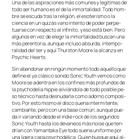
Una de las as­pi­ra­cio­nes más co­mu­nes y le­gi­ti­mas de
to­do ser hu­mano es el de la in­mor­ta­li­dad. Todo hom­
bre se es­cu­da tras la re­li­gión, el eso­te­ris­mo o la
cien­cia en un qui­zás vano in­ten­to de po­der per­pe­
tuar­se con res­pec­to al in­fi­ni­to; y eso es­tá bien. Pero
al­gu­nos en vez de ele­gir la in­mor­ta­li­dad bus­can una
más pe­ren­to­ria, aun­que in­clu­so ab­sur­da, in­tem­po­
ra­li­dad del ser y aquí Thurston Moore la al­can­za en
Psychic Hearts.
Sin aban­do­nar en nin­gún mo­men­to to­do aque­llo que
de­fi­ne el ya clá­si­co so­ni­do Sonic Youth ve­mos co­mo
Moore se aden­tra en los con­fi­nes más pro­fun­dos de
la psy­cho­de­lia hip­pie ali­vián­do­la de to­do po­si­ble pe­
so téc­ni­co has­ta des­nu­dar­la co­mo adorno com­po­si­
ti­vo. Por es­to mis­mo el dis­co sue­na in­ter­mi­ten­te,
cam­bian­te, pe­ro con una ba­se co­mún; aun­que pue­
da ir va­rian­do des­de el in­die rock de los se­gun­dos
Sonic Youth has­ta los de­va­neos más noi­se que ten­
drían con Yamantaka Eye to­do sue­na uni­for­me por
una li­ge­ra ca­pa psy­cho­dé­li­ca. Quien bus­que aquí al­