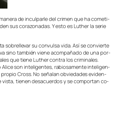
a ma­ne­ra de in­cul­par­le del cri­men que ha co­me­ti­
den sus co­ra­zo­na­das. Y es­to es Luther la se­rie
a so­bre­lle­var su con­vul­sa vi­da. Así se con­vier­te
ui­ti­va sino tam­bién vie­ne acom­pa­ña­do de una por­
a­les que tie­ne Luther con­tra los cri­mi­na­les.
 son in­te­li­gen­tes, ra­bio­sa­men­te in­te­li­gen­
pro­pio Cross. No se­ña­lan ob­vie­da­des evi­den­
de vis­ta, tie­nen des­acuer­dos y se com­por­tan co­