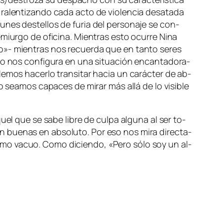
ra­len­ti­zan­do ca­da ac­to de vio­len­cia des­ata­da
es des­te­llos de fu­ria del per­so­na­je se con­
e­miur­go de ofi­ci­na. Mientras es­to ocu­rre Nina
co»- mien­tras nos re­cuer­da que en tan­to se­res
o nos con­fi­gu­ra en una si­tua­ción en­can­ta­do­ra­
e­mos ha­cer­lo tran­si­tar ha­cia un ca­rác­ter de ab­
to sea­mos ca­pa­ces de mi­rar más allá de lo vi­si­ble
quel que se sa­be li­bre de cul­pa al­gu­na al ser to­
n bue­nas en ab­so­lu­to. Por eso nos mi­ra di­rec­ta­
ís­mo va­cuo. Como di­cien­do, «Pero só­lo soy un al­