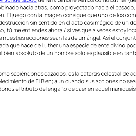
o­bi­na­do ha­cia atrás, co­mo pro­yec­ta­do ha­cia el pa­sa­do, 
. El jue­go con la ima­gen con­si­gue que uno de los co­mu­n
des­truc­ción sin sen­ti­do en el ac­to ca­si má­gi­co de un d
, tú me en­tien­des aho­ra / si ves que a ve­ces es­toy lo­
as nues­tras ac­cio­nes sean las de un án­gel. Así el con­jun­t
i­ra­da que ha­ce de Luther una es­pe­cie de en­te di­vino po­d
, el bien ab­so­lu­to de un hom­bre só­lo es plau­si­ble en tan­
co­mo sa­bién­do­nos ca­za­dos, es la ca­tar­sis ce­les­tial de a
a­ble­ci­mien­to de El Bien; aun cuan­do sus ac­cio­nes no sea
­do­nos el tri­bu­to del en­ga­ño de caer en aquel ma­ni­que