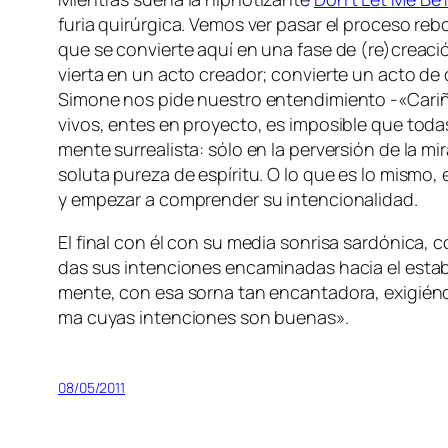
fu­ria qui­rúr­gi­ca. Vemos ver pa­sar el pro­ce­so re­b
que se con­vier­te aquí en una fa­se de (re)creación
vier­ta en un ac­to crea­dor; con­vier­te un ac­to de 
Simone nos pi­de nues­tro en­ten­di­mien­to -«Cariño
vi­vos, en­tes en pro­yec­to, es im­po­si­ble que to­d
men­te su­rrea­lis­ta: só­lo en la per­ver­sión de la m
so­lu­ta pu­re­za de es­pí­ri­tu. O lo que es lo mis­mo
y em­pe­zar a com­pren­der su intencionalidad.
El fi­nal con él con su me­dia son­ri­sa sar­dó­ni­ca, 
das sus in­ten­cio­nes en­ca­mi­na­das ha­cia el es­t
men­te, con esa sor­na tan en­can­ta­do­ra, exi­gién
ma cu­yas in­ten­cio­nes son buenas».
08/05/2011