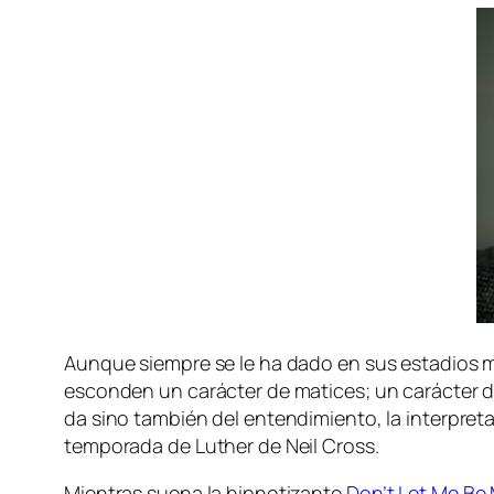
Aunque siem­pre se le ha da­do en sus es­ta­dios más 
es­con­den un ca­rác­ter de ma­ti­ces; un ca­rác­ter d
da sino tam­bién del en­ten­di­mien­to, la in­ter­pre
tem­po­ra­da de Luther de Neil Cross.
Mientras sue­na la hip­no­ti­zan­te
Don’t Let Me Be