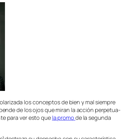
­la­ri­za­da los con­cep­tos de bien y mal siem­pre
de­pen­de de los ojos que mi­ran la ac­ción per­pe­tua­
n­te pa­ra ver es­to que
la pro­mo
de la se­gun­da
estroza su des­pa­cho con su ca­rac­te­rís­ti­ca