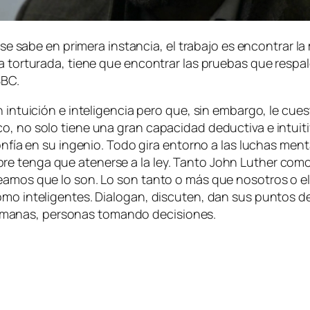
a se sa­be en pri­me­ra ins­tan­cia, el tra­ba­jo es en­con­trar l
 tor­tu­ra­da, tie­ne que en­con­trar las prue­bas que res­pal­
BBC.
n­tui­ción e in­te­li­gen­cia pe­ro que, sin em­bar­go, le cues­t
si­co, no so­lo tie­ne una gran ca­pa­ci­dad de­duc­ti­va e in­t
 con­fía en su in­ge­nio. Todo gi­ra en­torno a las lu­chas men­t
ten­ga que ate­ner­se a la ley. Tanto John Luther co­mo Alice
ea­mos que lo son. Lo son tan­to o más que no­so­tros o el 
co­mo in­te­li­gen­tes. Dialogan, dis­cu­ten, dan sus pun­tos 
­ma­nas, per­so­nas to­man­do decisiones.