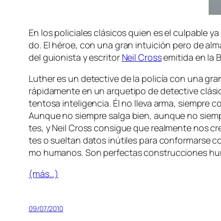
En los po­li­cia­les clá­si­cos quien es el cul­pa­ble y
do. El hé­roe, con una gran in­tui­ción pe­ro de al­ma
del guio­nis­ta y es­cri­tor
Neil Cross
emi­ti­da en la 
Luther es un de­tec­ti­ve de la po­li­cía con una gran i
rá­pi­da­men­te en un ar­que­ti­po de de­tec­ti­ve clá­
ten­to­sa in­te­li­gen­cia. Él no lle­va ar­ma, siem­pre
Aunque no siem­pre sal­ga bien, aun­que no siem­pre 
tes, y Neil Cross con­si­gue que real­men­te nos cr
tes o suel­tan da­tos inú­ti­les pa­ra con­for­mar­se 
mo hu­ma­nos. Son per­fec­tas cons­truc­cio­nes hu
(más…)
09/07/2010