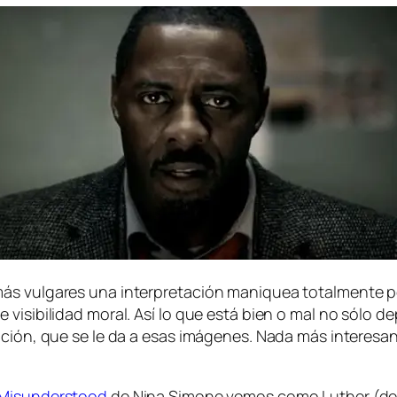
vul­ga­res una in­ter­pre­ta­ción ma­ni­quea to­tal­men­te po
e vi­si­bi­li­dad mo­ral. Así lo que es­tá bien o mal no só­lo 
­ta­ción, que se le da a esas imá­ge­nes. Nada más in­tere­sa
 Misunderstood
de Nina Simone ve­mos co­mo Luther (des)d