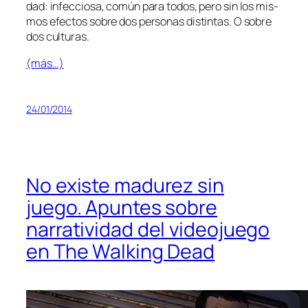
dad: in­fec­cio­sa, co­mún pa­ra to­dos, pe­ro sin los mis­
mos efec­tos so­bre dos per­so­nas dis­tin­tas. O so­bre
dos culturas.
(más…)
24/01/2014
No existe madurez sin
juego. Apuntes sobre
narratividad del videojuego
en The Walking Dead