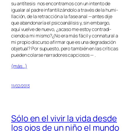
su an­tí­te­sis: nos en­con­tra­mos con un in­ten­to de
igua­lar al pa­dre in­fan­ti­li­zán­do­lo a tra­vés de la hu­mi­
lla­ción, de la re­trac­ción a la fa­se anal —an­tes di­je
que aban­do­na­ría el psi­co­aná­li­sis y, sin em­bar­go,
aquí vuel­ve de nue­vo, ¿aca­so me es­toy con­tra­di­
cien­do a mi mismo?¿No era más fá­cil y con­na­tu­ral a
mi pro­pio dis­cur­so afir­mar que es una
de­gra­da­ción
ob­je­tual
? Por su­pues­to, pe­ro tam­bién en las crí­ti­cas
pue­den co­lar­se na­rra­do­res capciosos — .
(más…)
11/02/2013
Sólo en el vivir la vida desde
los ojos de un niño el mundo