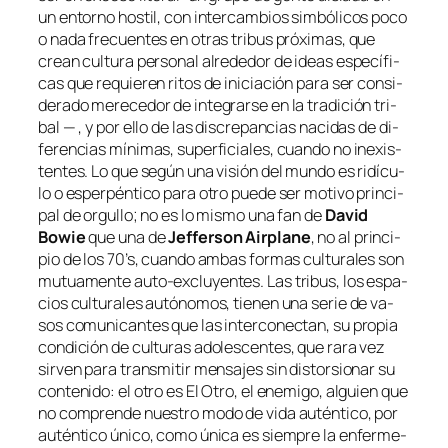
un en­torno hos­til, con in­ter­cam­bios sim­bó­li­cos po­co
o na­da fre­cuen­tes en otras tri­bus pró­xi­mas, que
crean cul­tu­ra per­so­nal al­re­de­dor de ideas es­pe­cí­fi­
cas que re­quie­ren ri­tos de ini­cia­ción pa­ra ser con­si­
de­ra­do me­re­ce­dor de in­te­grar­se en la tra­di­ción tri­
bal — , y por ello de las dis­cre­pan­cias na­ci­das de di­
fe­ren­cias mí­ni­mas, su­per­fi­cia­les, cuan­do no in­exis­
ten­tes. Lo que se­gún una vi­sión del mun­do es ri­dícu­
lo o es­per­pén­ti­co pa­ra otro pue­de ser mo­ti­vo prin­ci­
pal de or­gu­llo; no es lo mis­mo una fan de
David
Bowie
que una de
Jefferson Airplane
, no al prin­ci­
pio de los 70’s, cuan­do am­bas for­mas cul­tu­ra­les son
mu­tua­men­te auto-excluyentes. Las tri­bus, los es­pa­
cios cul­tu­ra­les au­tó­no­mos, tie­nen una se­rie de va­
sos co­mu­ni­can­tes que las in­ter­co­nec­tan, su pro­pia
con­di­ción de cul­tu­ras ado­les­cen­tes, que ra­ra vez
sir­ven pa­ra trans­mi­tir men­sa­jes sin dis­tor­sio­nar su
con­te­ni­do: el otro es El Otro, el enemi­go, al­guien que
no com­pren­de nues­tro mo­do de vi­da au­tén­ti­co, por
au­tén­ti­co úni­co, co­mo úni­ca es siem­pre la en­fer­me­