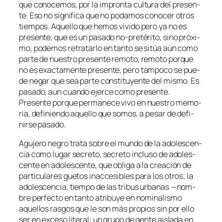
que co­no­ce­mos, por la im­pron­ta cul­tu­ra del pre­sen­
te. Eso no sig­ni­fi­ca que no po­da­mos co­no­cer otros
tiem­pos. Aquello que he­mos vi­vi­do pe­ro ya no es
pre­sen­te, que es un pa­sa­do no-pretérito, sino pró­xi­
mo, po­de­mos re­tra­tar­lo en tan­to se si­túa aún co­mo
par­te de nues­tro pre­sen­te re­mo­to, re­mo­to por­que
no es exac­ta­men­te pre­sen­te, pe­ro tam­po­co se pue­
de ne­gar que sea par­te cons­ti­tu­yen­te del mis­mo. Es
pa­sa­do, aun cuan­do ejer­ce co­mo pre­sen­te.
Presente por­que per­ma­ne­ce vi­vo en nues­tro me­mo­
ria, de­fi­nien­do aque­llo que so­mos, a pe­sar de de­fi­
nir­se pasado.
Agujero ne­gro
tra­ta so­bre el mun­do de la ado­les­cen­
cia co­mo lu­gar se­cre­to, se­cre­to in­clu­so de ado­les­
cen­te en ado­les­cen­te, que obli­ga a la crea­ción de
par­ti­cu­la­res gue­tos inac­ce­si­bles pa­ra los otros; la
ado­les­cen­cia, tiem­po de las tri­bus ur­ba­nas —nom­
bre per­fec­to en tan­to atri­bu­ye en no­mi­na­lis­mo
aque­llos ras­gos que le son más pro­pios sin por ello
ser en ex­ce­so li­te­ral: un gru­po de gen­te ais­la­da en