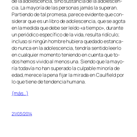
de la ado­les­cen­cia, sino sus­tan­cia de la ado­les­cen­
cia. La ma­yo­ría de las per­so­nas ja­más la su­pe­ran.
Partiendo de tal pro­me­sa, pa­re­ce evi­den­te que con­
si­de­rar que es un li­bro de ado­les­cen­cia, que se ago­ta
en la me­di­da que de­be ser leí­do «a tiem­po», du­ran­te
un pe­rió­di­co es­pe­cí­fi­co de la vi­da, re­sul­ta ri­dícu­lo;
in­clu­so si nin­gún hom­bre hu­bie­ra que­da­do es­tan­ca­
do nun­ca en la ado­les­cen­cia, ten­dría sen­ti­do leer­lo
en cual­quier mo­men­to te­nien­do en cuen­ta que to­
dos he­mos vi­vi­do al me­nos una. Siendo que la ma­yo­
ría to­da­vía no han su­pe­ra­do la cul­pa­ble mi­no­ría de
edad, me­re­ce la pe­na fi­jar la mi­ra­da en Caulfield por
lo que tie­ne de ten­den­cia humana.
(más…)
21/03/2014