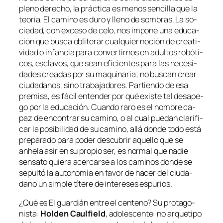
pleno de­re­cho, la prác­ti­ca es me­nos sen­ci­lla que la
teo­ría. El ca­mino es du­ro y lleno de som­bras. La so­
cie­dad, con ex­ce­so de ce­lo, nos im­po­ne una edu­ca­
ción que bus­ca obli­te­rar cual­quier no­ción de crea­ti­
vi­dad o in­fan­cia pa­ra con­ver­tir­nos en adul­tos ro­bó­ti­
cos, es­cla­vos, que sean efi­cien­tes pa­ra las ne­ce­si­
da­des crea­das por su ma­qui­na­ria; no bus­can crear
ciu­da­da­nos, sino tra­ba­ja­do­res. Partiendo de esa
pre­mi­sa, es fá­cil en­ten­der por qué exis­te tal des­ape­
go por la edu­ca­ción. Cuando ra­ro es el hom­bre ca­
paz de en­con­trar su ca­mino, o al cual pue­dan cla­ri­fi­
car la po­si­bi­li­dad de su ca­mino, allá don­de to­do es­tá
pre­pa­ra­do pa­ra po­der des­cu­brir aque­llo que se
anhe­la asir en su pro­pio ser, es nor­mal que na­die
sen­sa­to quie­ra acer­car­se a los ca­mi­nos don­de se
se­pul­tó la au­to­no­mía en fa­vor de ha­cer del ciu­da­
dano un sim­ple tí­te­re de in­tere­ses espurios.
¿Qué es
El guar­dián en­tre el cen­teno
? Su pro­ta­go­
nis­ta:
Holden Caulfield
, ado­les­cen­te: no ar­que­ti­po