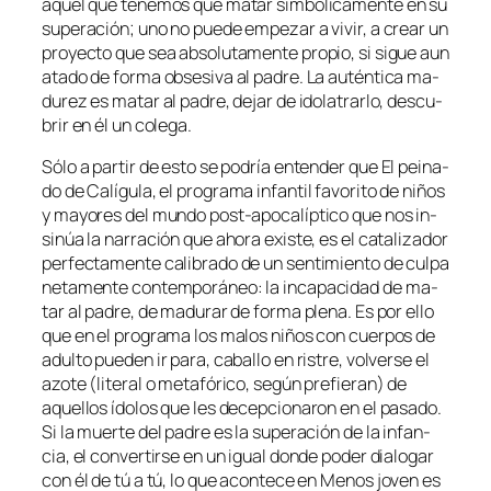
aquel que te­ne­mos que ma­tar sim­bó­li­ca­men­te en su
su­pera­ción; uno no pue­de em­pe­zar a vi­vir, a crear un
pro­yec­to que sea ab­so­lu­ta­men­te pro­pio, si si­gue aun
ata­do de for­ma ob­se­si­va al pa­dre. La au­tén­ti­ca ma­
du­rez es ma­tar al pa­dre, de­jar de ido­la­trar­lo, des­cu­
brir en él un colega.
Sólo a par­tir de es­to se po­dría en­ten­der que
El pei­na­
do de Calígula
, el pro­gra­ma in­fan­til fa­vo­ri­to de ni­ños
y ma­yo­res del mun­do post-apocalíptico que nos in­
si­núa la na­rra­ción que aho­ra exis­te, es el ca­ta­li­za­dor
per­fec­ta­men­te ca­li­bra­do de un sen­ti­mien­to de cul­pa
ne­ta­men­te con­tem­po­rá­neo: la in­ca­pa­ci­dad de ma­
tar al pa­dre, de ma­du­rar de for­ma ple­na. Es por ello
que en el pro­gra­ma los ma­los ni­ños con cuer­pos de
adul­to pue­den ir pa­ra, ca­ba­llo en ris­tre, vol­ver­se el
azo­te (li­te­ral o me­ta­fó­ri­co, se­gún pre­fie­ran) de
aque­llos ído­los que les de­cep­cio­na­ron en el pa­sa­do.
Si la muer­te del pa­dre es la su­pera­ción de la in­fan­
cia, el con­ver­tir­se en un igual don­de po­der dia­lo­gar
con él de tú a tú, lo que acon­te­ce en
Menos jo­ven
es