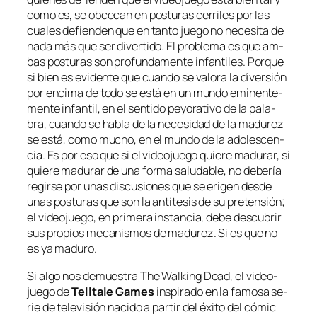
co­mo es, se ob­ce­can en pos­tu­ras ce­rri­les por las
cua­les de­fien­den que en tan­to jue­go no ne­ce­si­ta de
na­da más que ser di­ver­ti­do. El pro­ble­ma es que am­
bas pos­tu­ras son pro­fun­da­men­te in­fan­ti­les. Porque
si bien es evi­den­te que cuan­do se va­lo­ra la di­ver­sión
por en­ci­ma de to­do se es­tá en un mun­do emi­nen­te­
men­te in­fan­til, en el sen­ti­do pe­yo­ra­ti­vo de la pa­la­
bra, cuan­do se ha­bla de la ne­ce­si­dad de la ma­du­rez
se es­tá, co­mo mu­cho, en el mun­do de la ado­les­cen­
cia. Es por eso que si el vi­deo­jue­go quie­re ma­du­rar, si
quie­re ma­du­rar de una for­ma sa­lu­da­ble, no de­be­ría
re­gir­se por unas dis­cu­sio­nes que se eri­gen des­de
unas pos­tu­ras que son la an­tí­te­sis de su pre­ten­sión;
el vi­deo­jue­go, en pri­me­ra ins­tan­cia, de­be des­cu­brir
sus pro­pios me­ca­nis­mos de ma­du­rez. Si es que no
es ya maduro.
Si al­go nos de­mues­tra
The Walking Dead
, el vi­deo­
jue­go de
Telltale Games
ins­pi­ra­do en la fa­mo­sa se­
rie de te­le­vi­sión na­ci­do a par­tir del éxi­to del có­mic