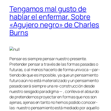
Tengamos mal gusto de
hablar el enfermar. Sobre
«Agujero negro» de Charles
Burns
Pensar es siem­pre pen­sar nues­tro pre­sen­te.
Pretender pen­sar a tra­vés de las for­mas pa­sa­das o
fu­tu­ras, o al me­nos ha­cer­lo de for­ma uni­vo­ca —par­
tien­do de que es im­po­si­ble, ya que un pen­sa­mien­to
fu­tu­ro aún no es­tá ma­te­ria­li­za­do y un pen­sa­mien­to
pa­sa­do se­rá siem­pre una re-construcción des­de
nues­tro ses­ga­do pa­ra­dig­ma — , con­lle­va el ab­sur­do
de pre­ten­der­nos pro­yec­tar en for­mas que nos son
aje­nas, aje­nas en tan­to no he­mos po­di­do co­no­cer­
las: nues­tro pen­sa­mien­to es­tá me­dia­do por aque­llo