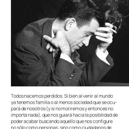
Todos na­ce­mos per­di­dos. Si bien al ve­nir al mun­do
ya te­ne­mos fa­mi­lia o al me­nos so­cie­dad que se ocu­
pa­rá de no­so­tros (y si no mo­ri­re­mos y en­ton­ces no
im­por­ta na­da), que nos guia­rá ha­cia la po­si­bi­li­dad de
po­der aca­bar bus­can­do aque­llo que nos con­fi­gu­re
no só­lo co­mo per­so­nas, sino co­mo ciu­da­da­nos de