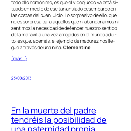
to­do ello ho­mó­ni­mo, es que el vi­deo­jue­go ya es­tá si­
tua­do en me­dio de ese tan an­sia­do des­em­bar­co en
las cos­tas del buen jui­cio. Lo sor­pre­si­vo de ello, que
no es sor­pre­sa pa­ra aque­llos que ni aban­do­na­mos ni
sen­ti­mos la ne­ce­si­dad de de­fen­der nues­tro sen­ti­do
de la ma­ra­vi­lla una vez arro­ja­dos en el mun­do adul­
to, es que, ade­más, el ejem­plo de ma­du­rez nos lle­
gue a tra­vés de una ni­ña:
Clementine
.
(más…)
23/08/2013
En la muerte del padre
tendréis la posibilidad de
una paternidad propia