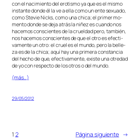
con el na­ci­mien­to del ero­tis­mo ya que es el mis­mo
ins­tan­te don­de él la ve a ella co­mo un en­te se­xua­do,
co­mo Stevie Nicks, co­mo una chi­ca; el pri­mer mo­
men­to don­de se de­ja atrás la ni­ñez es cuan­do nos
ha­ce­mos cons­cien­tes de la cruel­dad pe­ro, tam­bién,
nos ha­ce­mos cons­cien­tes de que el otro es efec­ti­
va­men­te un otro: el cruel es el mun­do, pe­ro la be­lle­
za es de la chi­ca; aquí hay una pri­me­ra cons­tan­cia
del he­cho de que, efec­ti­va­men­te, exis­te una otre­dad
de yo con res­pec­to de los otros o del mundo.
(más…)
29/05/2012
1
2
Página siguiente
→