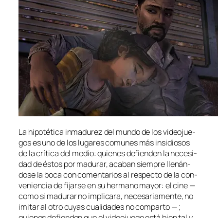
La hi­po­té­ti­ca in­ma­du­rez del mun­do de los vi­deo­jue­
gos es uno de los lu­ga­res co­mu­nes más in­si­dio­sos
de la crí­ti­ca del me­dio: quie­nes de­fien­den la ne­ce­si­
dad de és­tos por ma­du­rar, aca­ban siem­pre lle­nán­
do­se la bo­ca con co­men­ta­rios al res­pec­to de la con­
ve­nien­cia de fi­jar­se en su her­mano ma­yor: el ci­ne —
co­mo si ma­du­rar no im­pli­ca­ra, ne­ce­sa­ria­men­te, no
imi­tar al otro cu­yas cua­li­da­des no com­par­to — ;
quie­nes de­fien­den que el vi­deo­jue­go es­tá bien tal y