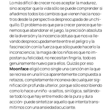
Lo más di­fi­cil de cre­cer no es acep­tar la ma­du­rez,
sino acep­tar que la vi­da só­lo se pue­de com­pren­der si
aña­di­mos to­dos los cam­bios que vie­nen ha­cia no­so­
tros des­de la pers­pec­ti­va des­preo­cu­pa­da de un chi­
qui­llo. El pro­ble­ma es que pa­ra cre­cer pa­re­ce que te­
ne­mos que aban­do­nar el jue­go, la pre­ci­sión ab­so­lu­ta
de la di­ver­sión y la ino­cen­cia ob­tu­sa que nos va lle­
van­do des­preo­cu­pa­da­men­te en­tre el pe­li­gro y la
fas­ci­na­ción con la fuer­za que só­lo pue­de ha­cer­lo la
in­cons­cien­cia; la ma­gia de los ni­ños es que no im­
pos­tan su fe­li­ci­dad, no ne­ce­si­tan fin­gir­la, to­do es
ge­nui­na­men­te nue­vo pa­ra ellos. Quizás por eso
Moonface
eli­gió co­mo sin­gle una can­ción en la que
se re­crea en una lí­ri­ca apa­ren­te­men­te com­pues­ta a
re­ta­zos, com­ple­ta­men­te in­co­ne­xa de cual­quier sig­
ni­fi­ca­ción pro­fun­da ul­te­rior, por­que só­lo es­cri­bien­do
co­mo lo ha­ce un ni­ño ‑a sal­tos, sin ló­gi­ca, sal­tán­do­
se to­do lo que hay en­tre me­dio de la pu­ra y du­ra
acción- pue­de sin­te­ti­zar aque­llo que in­ten­ta trans­
mi­tir­nos con una an­sie­dad acuciante.