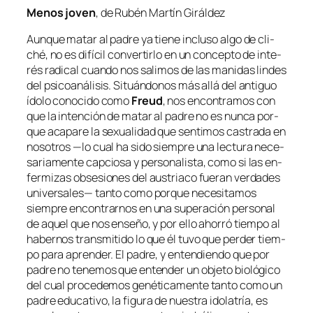
Menos jo­ven
, de Rubén Martín Giráldez
Aunque ma­tar al pa­dre ya tie­ne in­clu­so al­go de cli­
ché, no es di­fí­cil con­ver­tir­lo en un con­cep­to de in­te­
rés ra­di­cal cuan­do nos sa­li­mos de las ma­ni­das lin­des
del psi­co­aná­li­sis. Situándonos más allá del an­ti­guo
ído­lo co­no­ci­do co­mo
Freud
, nos en­con­tra­mos con
que la in­ten­ción de ma­tar al pa­dre no es nun­ca por­
que aca­pa­re la se­xua­li­dad que sen­ti­mos cas­tra­da en
no­so­tros —lo cual ha si­do siem­pre una lec­tu­ra ne­ce­
sa­ria­men­te cap­cio­sa y per­so­na­lis­ta, co­mo si las en­
fer­mi­zas ob­se­sio­nes del aus­tria­co fue­ran ver­da­des
uni­ver­sa­les— tan­to co­mo por­que ne­ce­si­ta­mos
siem­pre en­con­trar­nos en una su­pera­ción per­so­nal
de aquel que nos en­se­ño, y por ello aho­rró tiem­po al
ha­ber­nos trans­mi­ti­do lo que él tu­vo que per­der tiem­
po pa­ra apren­der. El pa­dre, y en­ten­dien­do que por
pa­dre no te­ne­mos que en­ten­der un ob­je­to bio­ló­gi­co
del cual pro­ce­de­mos ge­né­ti­ca­men­te tan­to co­mo un
pa­dre edu­ca­ti­vo
, la fi­gu­ra de nues­tra ido­la­tría, es