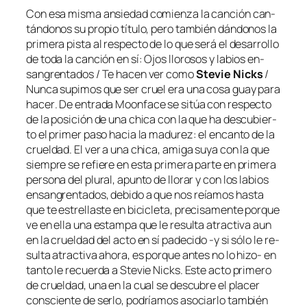
Con esa mis­ma an­sie­dad co­mien­za la can­ción can­
tán­do­nos su pro­pio tí­tu­lo, pe­ro tam­bién dán­do­nos la
pri­me­ra pis­ta al res­pec­to de lo que se­rá el de­sa­rro­llo
de to­da la can­ción en sí:
Ojos llo­ro­sos y la­bios en­
san­gren­ta­dos / Te ha­cen ver co­mo
Stevie Nicks
/
Nunca su­pi­mos que ser cruel era una co­sa guay pa­ra
ha­cer
. De en­tra­da Moonface se si­túa con res­pec­to
de la po­si­ción de una chi­ca con la que ha des­cu­bier­
to el pri­mer pa­so ha­cia la ma­du­rez: el en­can­to de la
cruel­dad. El ver a una chi­ca, ami­ga su­ya con la que
siem­pre se re­fie­re en es­ta pri­me­ra par­te en pri­me­ra
per­so­na del plu­ral, apun­to de llo­rar y con los la­bios
en­san­gren­ta­dos, de­bi­do a que
nos reía­mos has­ta
que te es­tre­llas­te en bi­ci­cle­ta
, pre­ci­sa­men­te por­que
ve en ella una es­tam­pa que le re­sul­ta atrac­ti­va aun
en la cruel­dad del ac­to en sí pa­de­ci­do ‑y si só­lo le re­
sul­ta atrac­ti­va aho­ra, es por­que an­tes no lo hizo- en
tan­to le re­cuer­da a Stevie Nicks. Este ac­to pri­me­ro
de cruel­dad, una en la cual se des­cu­bre el pla­cer
cons­cien­te de ser­lo, po­dría­mos aso­ciar­lo tam­bién