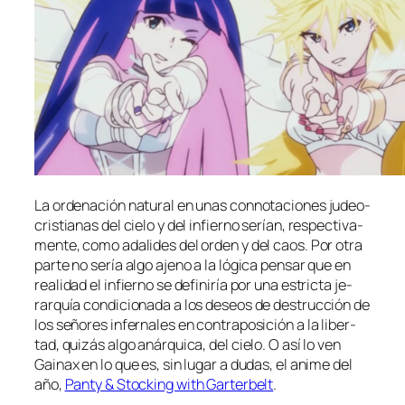
La or­de­na­ción na­tu­ral en unas con­no­ta­cio­nes judeo-
cristianas del cie­lo y del in­fierno se­rían, res­pec­ti­va­
men­te, co­mo ada­li­des del or­den y del caos. Por otra
par­te no se­ría al­go ajeno a la ló­gi­ca pen­sar que en
reali­dad el in­fierno se de­fi­ni­ría por una es­tric­ta je­
rar­quía con­di­cio­na­da a los de­seos de des­truc­ción de
los se­ño­res in­fer­na­les en con­tra­po­si­ción a la li­ber­
tad, qui­zás al­go anár­qui­ca, del cie­lo. O así lo ven
Gainax en lo que es, sin lu­gar a du­das, el ani­me del
año,
Panty & Stocking with Garterbelt
.