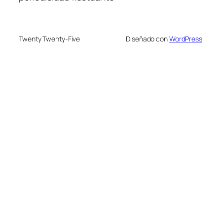
Twenty Twenty-Five
Diseñado con
WordPress