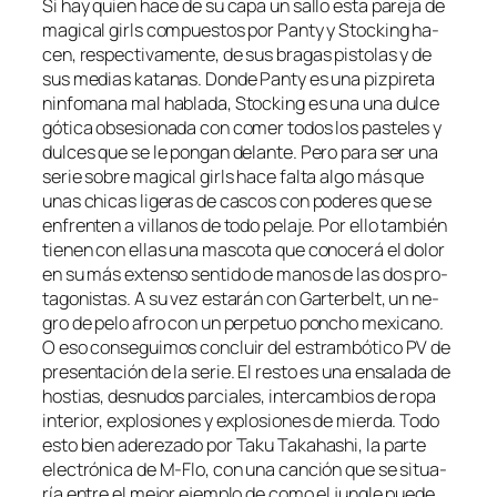
Si hay quien ha­ce de su ca­pa un sa­llo es­ta pa­re­ja de
ma­gi­cal girls com­pues­tos por Panty y Stocking ha­
cen, res­pec­ti­va­men­te, de sus bra­gas pis­to­las y de
sus me­dias ka­ta­nas. Donde Panty es una piz­pi­re­ta
nin­fo­ma­na mal ha­bla­da, Stocking es una una dul­ce
gó­ti­ca ob­se­sio­na­da con co­mer to­dos los pas­te­les y
dul­ces que se le pon­gan de­lan­te. Pero pa­ra ser una
se­rie so­bre ma­gi­cal girls ha­ce fal­ta al­go más que
unas chi­cas li­ge­ras de cas­cos con po­de­res que se
en­fren­ten a vi­lla­nos de to­do pe­la­je. Por ello tam­bién
tie­nen con ellas una mas­co­ta que co­no­ce­rá el do­lor
en su más ex­ten­so sen­ti­do de ma­nos de las dos pro­
ta­go­nis­tas. A su vez es­ta­rán con Garterbelt, un ne­
gro de pe­lo afro con un per­pe­tuo pon­cho me­xi­cano.
O eso con­se­gui­mos con­cluir del es­tram­bó­ti­co PV de
pre­sen­ta­ción de la se­rie. El res­to es una en­sa­la­da de
hos­tias, des­nu­dos par­cia­les, in­ter­cam­bios de ro­pa
in­te­rior, ex­plo­sio­nes y ex­plo­sio­nes de mier­da. Todo
es­to bien ade­re­za­do por Taku Takahashi, la par­te
elec­tró­ni­ca de M‑Flo, con una can­ción que se si­tua­
ría en­tre el me­jor ejem­plo de co­mo el jun­gle pue­de