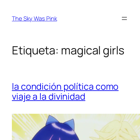
Saltar
al
The Sky Was Pink
contenido
Etiqueta:
magical girls
la condición política como
viaje a la divinidad