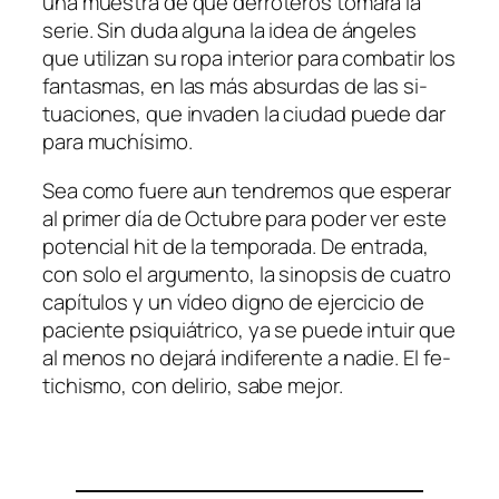
una mues­tra de que de­rro­te­ros to­ma­rá la
se­rie. Sin du­da al­gu­na la idea de án­ge­les
que uti­li­zan su ro­pa in­te­rior pa­ra com­ba­tir los
fan­tas­mas, en las más ab­sur­das de las si­
tua­cio­nes, que in­va­den la ciu­dad pue­de dar
pa­ra muchísimo.
Sea co­mo fue­re aun ten­dre­mos que es­pe­rar
al pri­mer día de Octubre pa­ra po­der ver es­te
po­ten­cial hit de la tem­po­ra­da. De en­tra­da,
con so­lo el ar­gu­men­to, la si­nop­sis de cua­tro
ca­pí­tu­los y un ví­deo digno de ejer­ci­cio de
pa­cien­te psi­quiá­tri­co, ya se pue­de in­tuir que
al me­nos no de­ja­rá in­di­fe­ren­te a na­die. El fe­
ti­chis­mo, con de­li­rio, sa­be mejor.