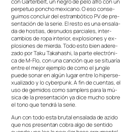
con Garterbelt, un ne­gro de pe­lo afro con un
per­pe­tuo pon­cho me­xi­cano. O eso con­se­
gui­mos con­cluir del es­tram­bó­ti­co PV de pre­
sen­ta­ción de la se­rie. El res­to es una en­sa­la­
da de hos­tias, des­nu­dos par­cia­les, in­ter­
cam­bios de ro­pa in­te­rior, ex­plo­sio­nes y ex­
plo­sio­nes de mier­da. Todo es­to bien ade­re­
za­do por Taku Takahashi, la par­te elec­tró­ni­
ca de M‑Flo, con una can­ción que se si­tua­ría
en­tre el me­jor ejem­plo de co­mo el jun­gle
pue­de so­nar en al­gún lu­gar en­tre lo hi­per­se­
xua­li­za­do y lo cy­ber­punk. A fin de cuen­tas, el
uso de ge­mi­dos co­mo sam­plers pa­ra la mú­
si­ca de la pre­sen­ta­ción ya di­ce mu­cho so­bre
el tono que ten­drá la serie.
Aun con to­do es­ta bru­tal en­sa­la­da de azi­do
que nos pre­sen­tan co­bra al­go de sen­ti­do