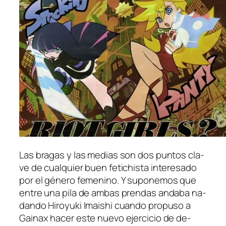
Las bra­gas y las me­dias son dos pun­tos cla­
ve de cual­quier buen fe­ti­chis­ta in­tere­sa­do
por el gé­ne­ro fe­me­nino. Y su­po­ne­mos que
en­tre una pi­la de am­bas pren­das an­da­ba na­
dan­do Hiroyuki Imaishi cuan­do pro­pu­so a
Gainax ha­cer es­te nue­vo ejer­ci­cio de de­