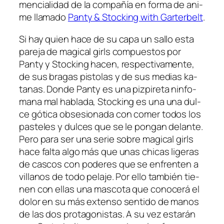
men­cia­li­dad de la com­pa­ñía en for­ma de ani­
me lla­ma­do
Panty & Stocking with Garterbelt
.
Si hay quien ha­ce de su ca­pa un sa­llo es­ta
pa­re­ja de ma­gi­cal girls com­pues­tos por
Panty y Stocking ha­cen, res­pec­ti­va­men­te,
de sus bra­gas pis­to­las y de sus me­dias ka­
ta­nas. Donde Panty es una piz­pi­re­ta nin­fo­
ma­na mal ha­bla­da, Stocking es una una dul­
ce gó­ti­ca ob­se­sio­na­da con co­mer to­dos los
pas­te­les y dul­ces que se le pon­gan de­lan­te.
Pero pa­ra ser una se­rie so­bre ma­gi­cal girls
ha­ce fal­ta al­go más que unas chi­cas li­ge­ras
de cas­cos con po­de­res que se en­fren­ten a
vi­lla­nos de to­do pe­la­je. Por ello tam­bién tie­
nen con ellas una mas­co­ta que co­no­ce­rá el
do­lor en su más ex­ten­so sen­ti­do de ma­nos
de las dos pro­ta­go­nis­tas. A su vez es­ta­rán