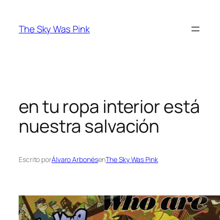
Saltar
al
The Sky Was Pink
contenido
en tu ropa interior está
nuestra salvación
Escrito por
Álvaro Arbonés
en
The Sky Was Pink