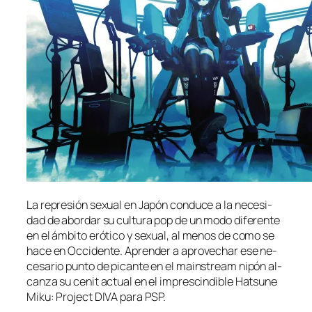
La re­pre­sión se­xual en Japón con­du­ce a la ne­ce­si­
dad de abor­dar su cul­tu­ra pop de un mo­do di­fe­ren­te
en el ám­bi­to eró­ti­co y se­xual, al me­nos de co­mo se
ha­ce en Occidente. Aprender a apro­ve­char ese ne­
ce­sa­rio pun­to de pi­can­te en el mains­tream ni­pón al­
can­za su ce­nit ac­tual en el im­pres­cin­di­ble Hatsune
Miku: Project DIVA pa­ra PSP.