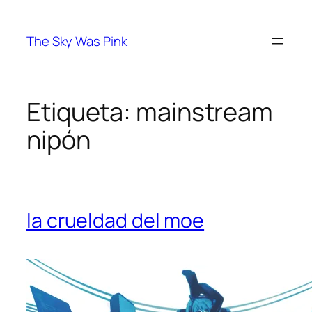
Saltar
al
The Sky Was Pink
contenido
Etiqueta:
mainstream
nipón
la crueldad del moe