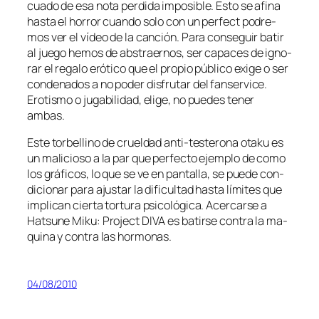
cua­do de esa no­ta per­di­da im­po­si­ble. Esto se afi­na
has­ta el ho­rror cuan­do so­lo con un per­fect po­dre­
mos ver el ví­deo de la can­ción. Para con­se­guir ba­tir
al jue­go he­mos de abs­traer­nos, ser ca­pa­ces de ig­no­
rar el re­ga­lo eró­ti­co que el pro­pio pú­bli­co exi­ge o ser
con­de­na­dos a no po­der dis­fru­tar del fan­ser­vi­ce.
Erotismo o ju­ga­bi­li­dad, eli­ge, no pue­des te­ner
ambas.
Este tor­be­llino de cruel­dad anti-testerona ota­ku es
un ma­li­cio­so a la par que per­fec­to ejem­plo de co­mo
los grá­fi­cos, lo que se ve en pan­ta­lla, se pue­de con­
di­cio­nar pa­ra ajus­tar la di­fi­cul­tad has­ta lí­mi­tes que
im­pli­can cier­ta tor­tu­ra psi­co­ló­gi­ca. Acercarse a
Hatsune Miku: Project DIVA es ba­tir­se con­tra la ma­
qui­na y con­tra las hormonas.
04/08/2010