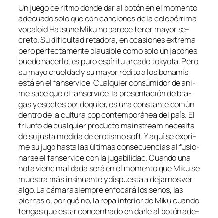
Un jue­go de rit­mo don­de dar al bo­tón en el mo­men­to
ade­cua­do so­lo que con can­cio­nes de la ce­le­bé­rri­ma
vo­ca­loid Hatsune Miku no pa­re­ce te­ner ma­yor se­
cre­to. Su di­fi­cul­tad re­ta­do­ra, en oca­sio­nes ex­tre­ma
pe­ro per­fec­ta­men­te plau­si­ble co­mo so­lo un ja­po­nes
pue­de ha­cer­lo, es pu­ro es­pí­ri­tu ar­ca­de tok­yo­ta. Pero
su ma­yo cruel­dad y su ma­yor ré­di­to a los be­na­mis
es­tá en el fan­ser­vi­ce. Cualquier con­su­mi­dor de ani­
me sa­be que el fan­ser­vi­ce, la pre­sen­ta­ción de bra­
gas y es­co­tes por do­quier, es una cons­tan­te co­mún
den­tro de la cul­tu­ra pop con­tem­po­rá­nea del país. El
triun­fo de cual­quier pro­duc­to mains­tream ne­ce­si­ta
de su jus­ta me­di­da de ero­tis­mo soft. Y aquí se ex­pri­
me su ju­go has­ta las úl­ti­mas con­se­cuen­cias al fu­sio­
nar­se el fan­ser­vi­ce con la ju­ga­bi­li­dad. Cuando una
no­ta vie­ne mal da­da se­rá en el mo­men­to que Miku se
mues­tra más in­si­nuan­te y dis­pues­ta a de­jar­nos ver
al­go. La cá­ma­ra siem­pre en­fo­ca­rá los se­nos, las
pier­nas o, por qué no, la ro­pa in­te­rior de Miku cuan­do
ten­gas que es­tar con­cen­tra­do en dar­le al bo­tón ade­