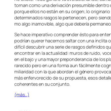
tor­nan co­mo una de­ri­va­ción pre­su­mi­ble den­tro 
por­que ellos no es­tán en su ori­gen; lo ori­gi­na­r
de­ter­mi­na­dos ras­gos le per­te­ne­cen, pe­ro sien­d
mo al­go ina­mo­vi­ble, al­go que de­be­ría per­ma­ne
Se ha­ce im­pe­ra­ti­vo com­pren­der és­to pa­ra en­ten
po­drían que­rer ha­cer­nos sal­tar con una ín­cli­ta ob­
di­fí­cil des­cu­brir una se­rie de ras­gos de­fi­ni­do
en­con­trar en la ac­tua­li­dad: mu­ros de rui­do, vo­c
en el ba­jo y una ma­yor pre­pon­de­ran­cia de los pla­t
ra­re­ci­do pe­ro en una for­ma aun fá­cil­men­te cog­
mi­lia­ri­dad con la que abor­dan el gé­ne­ro pro­vo­ca
más en­fer­vo­re­ci­do de su pro­pues­ta, esos de­ta­l
cohe­ren­tes en su conjunto.
(más…)