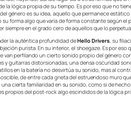
de la ló­gi­ca pro­pia de su tiem­po. Es por eso que no tie­ne
io del gé­ne­ro es su idea, aque­llo que per­ma­ne­ce es­tá­ti
o su for­ma al­go que va­ría de for­ma cons­tan­te se­gún el pr
­cer siem­pre en el gra­do ce­ro de aque­llos que lo per­pe­t
­der la au­tén­ti­ca pro­fun­di­dad de
Hello Drivers
, su fi­li
je­ción pu­ris­ta. En su in­te­rior, el
shoe­ga­ze
. Es por eso q
s que van per­fi­lan­do un cier­to so­ni­do pro­pio del gé­ne­ro
es y gui­ta­rras dis­tor­sio­na­das, una den­sa os­cu­ri­dad so
i­llos en la ba­te­ría no des­vir­túa su so­ni­do, mas al con­tra
nos­ci­ble, de en­tre ca­da grie­ta del es­truen­do­so mu­ro q
 una cier­ta fa­mi­lia­ri­dad en su so­ni­do, co­mo si de he­cho
les pro­pios del
post-rock
al­go es­cin­di­dos de la ló­gi­ca pr