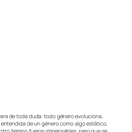
e­ra de to­da du­da: to­do gé­ne­ro evo­lu­cio­na,
n­ten­di­da de un gé­ne­ro co­mo al­go es­tá­ti­co,
 otro tiem­po fue­ron im­pen­sa­bles, pe­ro que se