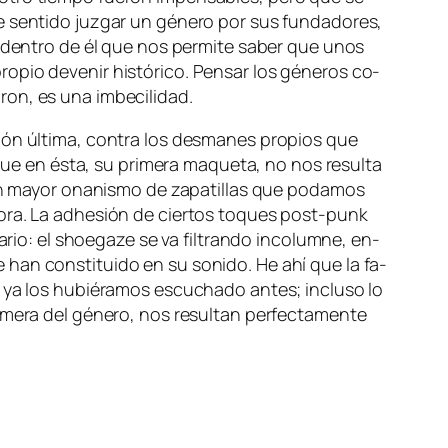
 sen­ti­do juz­gar un gé­ne­ro por sus fun­da­do­res,
­co den­tro de él que nos per­mi­te sa­ber que unos
o­pio de­ve­nir his­tó­ri­co. Pensar los gé­ne­ros co­
ua­ron, es una imbecilidad.
a­ción úl­ti­ma, con­tra los des­ma­nes pro­pios que
ue en és­ta, su pri­me­ra ma­que­ta, no nos re­sul­ta
 con ma­yor ona­nis­mo de za­pa­ti­llas que po­da­mos
­no­ra. La adhe­sión de cier­tos to­ques
post-punk
­rio: el
shoe­ga­ze
se va fil­tran­do in­co­lum­ne, en­
ue han cons­ti­tui­do en su so­ni­do. He ahí que la fa­
 ya los hu­bié­ra­mos es­cu­cha­do an­tes; in­clu­so lo
i­me­ra del gé­ne­ro, nos re­sul­tan per­fec­ta­men­te