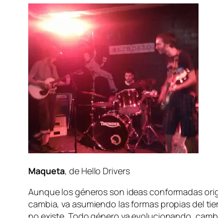
Maqueta
, de Hello Drivers
Aunque los gé­ne­ros son ideas con­for­ma­das ori­gi­n
cam­bia, va asu­mien­do las for­mas pro­pias del tiem­
no exis­te. Todo gé­ne­ro va evo­lu­cio­nan­do, cam­