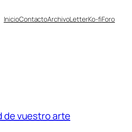
Inicio
Contacto
Archivo
Letter
Ko-fi
Foro
d de vuestro arte