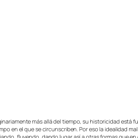
a­ria­men­te más allá del tiem­po, su his­to­ri­ci­dad es­tá fu
po en el que se cir­cuns­cri­ben. Por eso la idea­li­dad mal e
bian­do, flu­yen­do, dan­do lu­gar así a otras for­mas que en