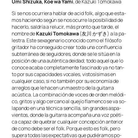
Umi Shizuka, Koe wa Yami
, de Kazuki Tomokawa
Si se nos ocu­rrie­ra ha­blar de
acid folk
, al­go que es­ta­
mos ha­cien­do se­gún se nos ocu­rre la po­si­bi­li­dad de
ha­cer­lo, sal­dría a re­lu­cir, más pron­to que tar­de, el
nom­bre de
Kazuki Tomokawa
(友川 かずき) a la pa­
les­tra. Este se­xa­ge­na­rio co­no­ci­do co­mo
el fi­ló­so­fo
gri­ta­dor
ha con­se­gui­do crear to­da una con­fluen­cia
sub­te­rrá­nea de se­gui­do­res, don­de se le si­túa en la
po­si­ción de una au­tén­ti­ca dei­dad; to­do aquel que lo
co­no­ce aca­ba com­ple­ta­men­te fas­ci­na­do ya no tan­
to por sus ca­pa­ci­da­des vo­ca­les, vis­to­sí­si­mas en
cual­quier ca­so, si no tam­bién por su eco­no­mía de
arre­glos que le ha­cen un maes­tro de la gui­ta­rra
acús­ti­ca. La com­bi­na­ción de vo­ces de or­den me­ló­di­
co, gri­tos y al­go cer­cano al que­jío fla­men­co se va so­
la­pan­do en una téc­ni­ca sen­ci­lla, sin gran­des as­pa­
vien­tos, don­de la gui­ta­rra acom­pa­ña una voz poé­ti­
ca ca­paz de que­brar cual­quier con­cep­ción an­te­rior
de co­mo de­be ser el
folk
. Porque es­to es
folk
, pe­ro
su­pera to­das las ex­pec­ta­ti­vas que pu­dié­ra­mos po­