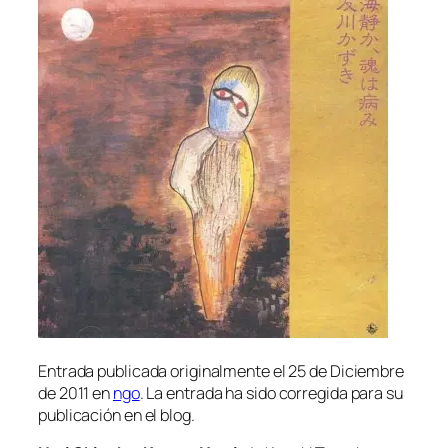
Entrada pu­bli­ca­da ori­gi­nal­men­te el 25 de Diciembre
de 2011 en
ngo
. La en­tra­da ha si­do co­rre­gi­da pa­ra su
pu­bli­ca­ción en el blog.