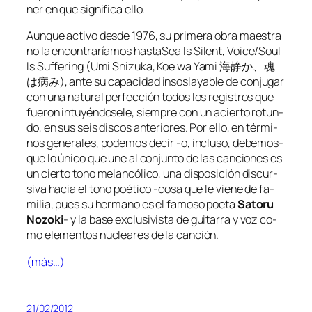
ner en que sig­ni­fi­ca ello.
Aunque ac­ti­vo des­de 1976, su pri­me­ra obra maes­tra
no la en­con­tra­ría­mos has­ta
Sea Is Silent, Voice/Soul
Is Suffering
(Umi Shizuka, Koe wa Yami 海静か、魂
は病み), an­te su ca­pa­ci­dad in­sos­la­ya­ble de con­ju­gar
con una na­tu­ral per­fec­ción to­dos los re­gis­tros que
fue­ron in­tu­yén­do­se­le, siem­pre con un acier­to ro­tun­
do, en sus seis dis­cos an­te­rio­res. Por ello, en tér­mi­
nos ge­ne­ra­les, po­de­mos de­cir ‑o, in­clu­so, debemos-
que lo úni­co que une al con­jun­to de las can­cio­nes es
un cier­to tono me­lan­có­li­co, una dis­po­si­ción dis­cur­
si­va ha­cia el tono poé­ti­co ‑co­sa que le vie­ne de fa­
mi­lia, pues su her­mano es el fa­mo­so poe­ta
Satoru
Nozoki
- y la ba­se ex­clu­si­vis­ta de gui­ta­rra y voz co­
mo ele­men­tos nu­clea­res de la canción.
(más…)
21/02/2012