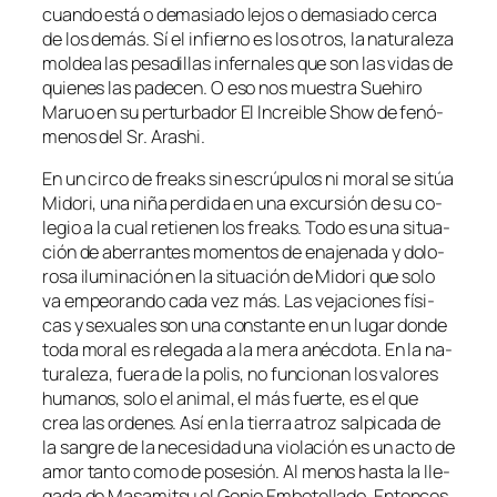
cuan­do es­tá o de­ma­sia­do le­jos o de­ma­sia­do cer­ca
de los de­más. Sí el in­fierno es los otros, la na­tu­ra­le­za
mol­dea las pe­sa­di­llas in­fer­na­les que son las vi­das de
quie­nes las pa­de­cen. O eso nos mues­tra Suehiro
Maruo en su per­tur­ba­dor El Increible Show de fe­nó­
me­nos del Sr. Arashi.
En un cir­co de freaks sin es­crú­pu­los ni mo­ral se si­túa
Midori, una ni­ña per­di­da en una ex­cur­sión de su co­
le­gio a la cual re­tie­nen los freaks. Todo es una si­tua­
ción de abe­rran­tes mo­men­tos de ena­je­na­da y do­lo­
ro­sa ilu­mi­na­ción en la si­tua­ción de Midori que so­lo
va em­peo­ran­do ca­da vez más. Las ve­ja­cio­nes fí­si­
cas y se­xua­les son una cons­tan­te en un lu­gar don­de
to­da mo­ral es re­le­ga­da a la me­ra anéc­do­ta. En la na­
tu­ra­le­za, fue­ra de la po­lis, no fun­cio­nan los va­lo­res
hu­ma­nos, so­lo el ani­mal, el más fuer­te, es el que
crea las or­de­nes. Así en la tie­rra atroz sal­pi­ca­da de
la san­gre de la ne­ce­si­dad una vio­la­ción es un ac­to de
amor tan­to co­mo de po­se­sión. Al me­nos has­ta la lle­
ga­da de Masamitsu el Genio Embotellado. Entonces