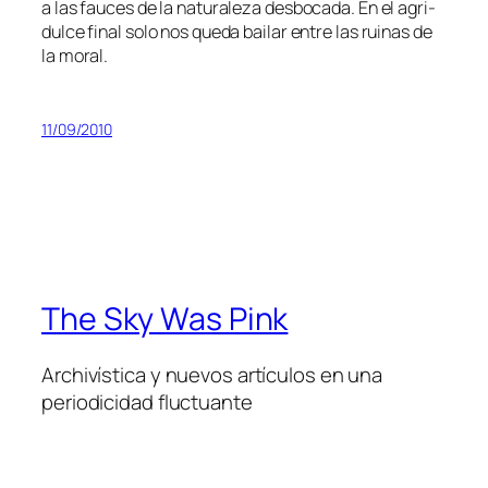
a las fau­ces de la na­tu­ra­le­za des­bo­ca­da. En el agri­
dul­ce fi­nal so­lo nos que­da bai­lar en­tre las rui­nas de
la moral.
11/09/2010
The Sky Was Pink
Archivística y nuevos artículos en una
periodicidad fluctuante