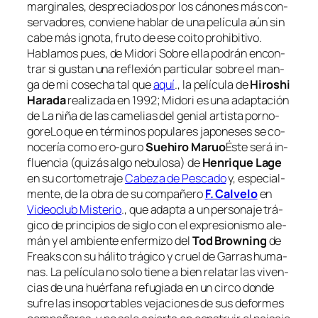
mar­gi­na­les, des­pre­cia­dos por los cá­no­nes más con­
ser­va­do­res, con­vie­ne ha­blar de una pe­lí­cu­la aún sin
ca­be más ig­no­ta, fru­to de ese coi­to prohi­bi­ti­vo.
Hablamos pues, de
Midori
Sobre ella po­drán en­con­
trar si gus­tan una re­fle­xión par­ti­cu­lar so­bre el man­
ga de mi co­se­cha tal que
aquí
.
, la pe­lí­cu­la de
Hiroshi
Harada
rea­li­za­da en 1992;
Midori
es una adap­ta­ción
de
La ni­ña de las ca­me­lias
del ge­nial ar­tis­ta porno-
gore
Lo que en tér­mi­nos po­pu­la­res ja­po­ne­ses se co­
no­ce­ría co­mo ero-guro
Suehiro Maruo
Éste se­rá in­
fluen­cia (qui­zás al­go ne­bu­lo­sa) de
Henrique Lage
en su cor­to­me­tra­je
Cabeza de Pescado
y, es­pe­cial­
men­te, de la obra de su com­pa­ñe­ro
F. Calvelo
en
Videoclub Misterio
.
, que adap­ta a un per­so­na­je trá­
gi­co de prin­ci­pios de si­glo con el ex­pre­sio­nis­mo ale­
mán y el am­bien­te en­fer­mi­zo del
Tod Browning
de
Freaks
con su há­li­to trá­gi­co y cruel de
Garras hu­ma­
nas
. La pe­lí­cu­la no so­lo tie­ne a bien re­la­tar las vi­ven­
cias de una huér­fa­na re­fu­gia­da en un cir­co don­de
su­fre las in­so­por­ta­bles ve­ja­cio­nes de sus de­for­mes