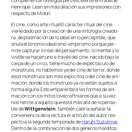
com­ple­men­tar la exigua pe­ro ex­ce­len­te en­tra­da de
Henrique. Lean sin más di­la­ción sus im­pre­sio­nes con
res­pec­to de Midori.
El ci­ne, co­mo ar­te ri­tual
El ca­rác­ter ri­tual del ci­ne
vie­ne da­do por la crea­ción de una mi­to­lo­gía crea­do­
ra, de plas­ma­ción de lo ideal en lo per­cep­ti­ble, que
anu­la el bi­no­mio idealismo-empirismo por­que per­
mi­te cap­tu­rar lo
real
del pen­sa­mien­to; lo men­tal y lo
vi­si­ble se ha­cen uno a tra­vés del ci­ne.
na­ci­do ba­jo la
car­pa de un cir­co, tie­ne mu­cho de es­pec­tácu­lo de
mons­truos, no ha­ble­mos ya del ci­ne de te­rror, don­de
esos mons­truos son más ex­plí­ci­tos o del ci­ne de ani­
ma­ción, don­de los mons­truos ya no es­tán su­je­tos a
for­ma al­gu­na.
Esto em­pa­ren­ta­rá las for­mas de ani­
ma­ción con los mi­tos lo­ve­craft­nia­nos que a su vez
nos re­mi­te a aque­llo que es­tá más allá de lo pen­sa­
ble de
Wittgenstein
; tam­bién ca­bría se­ña­lar la
con­ve­nien­cia de la lec­tu­ra el ar­tícu­lo del au­tor res­
pec­to a la se­gun­da tem­po­ra­da de
Haruhi Suzumiya
.
Dentro de la com­bi­na­ción de dos gé­ne­ros mal­di­tos,