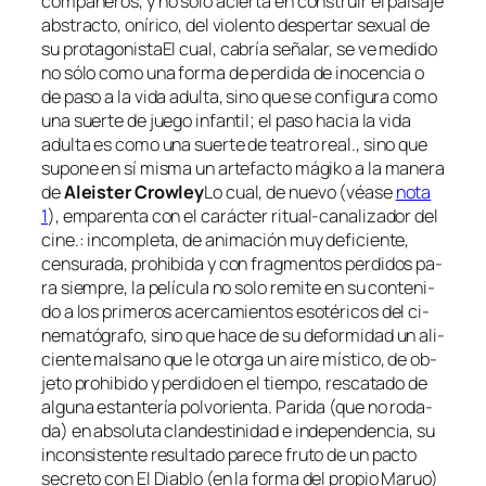
com­pa­ñe­ros, y no so­lo acier­ta en cons­truir el pai­sa­je
abs­trac­to, oní­ri­co, del vio­len­to des­per­tar se­xual de
su pro­ta­go­nis­ta
El cual, ca­bría se­ña­lar, se ve me­di­do
no só­lo co­mo una for­ma de per­di­da de ino­cen­cia o
de pa­so a la vi­da adul­ta, sino que se con­fi­gu­ra co­mo
una suer­te de jue­go in­fan­til; el pa­so ha­cia la vi­da
adul­ta es co­mo una suer­te de tea­tro
real
.
, sino que
su­po­ne en sí mis­ma un ar­te­fac­to má­gi­ko a la ma­ne­ra
de
Aleister Crowley
Lo cual, de nue­vo (véa­se
no­ta
1
), em­pa­ren­ta con el ca­rác­ter ritual-canalizador del
ci­ne.
: in­com­ple­ta, de ani­ma­ción muy de­fi­cien­te,
cen­su­ra­da, prohi­bi­da y con frag­men­tos per­di­dos pa­
ra siem­pre, la pe­lí­cu­la no so­lo re­mi­te en su con­te­ni­
do a los pri­me­ros acer­ca­mien­tos eso­té­ri­cos del ci­
ne­ma­tó­gra­fo, sino que ha­ce de su de­for­mi­dad un ali­
cien­te mal­sano que le otor­ga un ai­re mís­ti­co, de ob­
je­to prohi­bi­do y per­di­do en el tiem­po, res­ca­ta­do de
al­gu­na es­tan­te­ría pol­vo­rien­ta. Parida (que no ro­da­
da) en ab­so­lu­ta clan­des­ti­ni­dad e in­de­pen­den­cia, su
in­con­sis­ten­te re­sul­ta­do pa­re­ce fru­to de un pac­to
se­cre­to con
El Diablo
(en la for­ma del pro­pio Maruo)