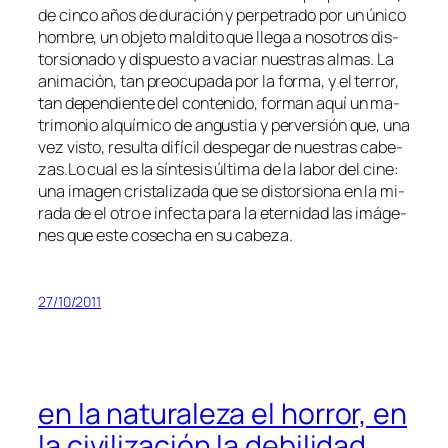
de cin­co años de du­ra­ción y per­pe­tra­do por un úni­co
hom­bre, un ob­je­to mal­di­to que lle­ga a no­so­tros dis­
tor­sio­na­do y dis­pues­to a va­ciar nues­tras al­mas. La
ani­ma­ción, tan preo­cu­pa­da por la for­ma, y el te­rror,
tan de­pen­dien­te del con­te­ni­do, for­man aquí un ma­
tri­mo­nio al­quí­mi­co de an­gus­tia y per­ver­sión que, una
vez vis­to, re­sul­ta di­fí­cil des­pe­gar de nues­tras ca­be­
zas.
Lo cual es la sín­te­sis úl­ti­ma de la la­bor del ci­ne:
una ima­gen cris­ta­li­za­da que se dis­tor­sio­na en la mi­
ra­da de el otro e in­fec­ta pa­ra la eter­ni­dad las imá­ge­
nes que es­te co­se­cha en su cabeza.
27/10/2011
en la naturaleza el horror, en
la civilización la debilidad