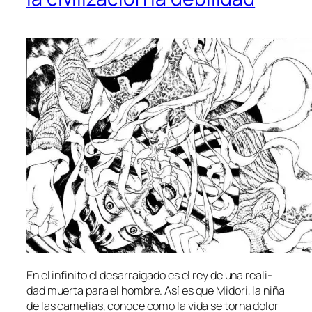
En el in­fi­ni­to el des­arrai­ga­do es el rey de una reali­
dad muer­ta pa­ra el hom­bre. Así es que Midori, la ni­ña
de las ca­me­lias, co­no­ce co­mo la vi­da se tor­na do­lor