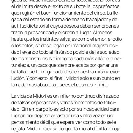
el de­li­mi­ta des­de el éxi­to de su bo­te­lla los pre­fec­tos
que re­gi­rán el buen fun­cio­na­mien­to del cir­co. La lle­
ga­da del es­ta­do en for­ma de enano tra­ba­ja­dor y de
ac­ti­tud dic­ta­to­rial cu­yos de­seos de­ben ser or­de­nes
traen la pros­pe­ri­dad y el or­den al lu­gar. Al me­nos
has­ta que los ins­tin­tos sal­va­jes co­mo el amor, el odio
o los ce­los, se des­plie­gan en irra­cio­nal ma­jes­tuo­si­
dad lle­van­do to­do al fin úni­co po­si­ble de la so­cie­dad
de los mons­truos. No im­por­ta na­da más allá de la na­
tu­ra­le­za, un caos que siem­pre aca­ba por ga­nar una
ba­ta­lla que tie­ne ga­na­da des­de nues­tra mis­ma evo­
lu­ción. Y con es­to, al fi­nal, Midori so­lo es un pun­to en
la na­da más ab­so­lu­ta que es el cos­mos infinito.
La vi­da de Midori es un in­fierno con­ti­nuo dis­fra­za­do
de fal­sas es­pe­ran­zas y va­nos mo­men­tos de fe­li­ci­
dad. Sin em­bar­go lo es so­lo por su in­ca­pa­ci­dad pa­ra
lu­char, por de­jar­se arras­trar una y otra vez en un
pen­sa­mien­to dé­bil que es­pe­ra ver co­mo to­do se le
re­ga­la. Midori fra­ca­sa por­que la mo­ral dé­bil la arro­ja