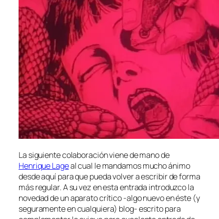
La si­guien­te co­la­bo­ra­ción vie­ne de mano de
Henrique Lage
al cual le man­da­mos mu­cho áni­mo
des­de aquí pa­ra que pue­da vol­ver a es­cri­bir de for­ma
más re­gu­lar. A su vez en es­ta en­tra­da in­tro­duz­co la
no­ve­dad de un apa­ra­to crí­ti­co ‑al­go nue­vo en és­te (y
se­gu­ra­men­te en cual­quie­ra) blog- es­cri­to pa­ra