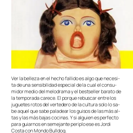
Ver la be­lle­za en el he­cho fa­lli­do es al­go que ne­ce­si­
ta de una sen­si­bi­li­dad es­pe­cial de la cual el con­su­
mi­dor me­dio del me­lo­dra­ma y el bes­tse­ller ba­ra­to de
la tem­po­ra­da ca­re­ce. El por­que re­bus­car en­tre los
ju­gue­tes ro­tos del ver­te­de­ro de la cul­tu­ra so­lo lo sa­
be aquel que sa­be pa­la­dear los gui­sos de las más al­
tas y las más ba­jas co­ci­nas. Y si al­guien es per­fec­to
pa­ra guiar­nos en se­me­jan­te pe­ri­plo ese es Jordi
Costa con Mondo Bulldog.