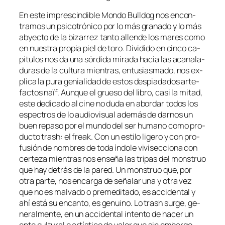
En es­te im­pres­cin­di­ble Mondo Bulldog nos en­con­
tra­mos un psi­co­tró­ni­co por lo más gra­na­do y lo más
ab­yec­to de la bi­za­rrez tan­to allen­de los ma­res co­mo
en nues­tra pro­pia piel de to­ro. Dividido en cin­co ca­
pí­tu­los nos da una sór­di­da mi­ra­da ha­cia las aca­na­la­
du­ras de la cul­tu­ra mien­tras, en­tu­sias­ma­do, nos ex­
pli­ca la pu­ra ge­nia­li­dad de es­tos des­pia­da­dos ar­te­
fac­tos naïf. Aunque el grue­so del li­bro, ca­si la mi­tad,
es­te de­di­ca­do al ci­ne no du­da en abor­dar to­dos los
es­pec­tros de lo au­dio­vi­sual ade­más de dar­nos un
buen re­pa­so por el mun­do del ser hu­mano co­mo pro­
duc­to trash: el freak. Con un es­ti­lo li­ge­ro y con pro­
fu­sión de nom­bres de to­da ín­do­le vi­vi­sec­cio­na con
cer­te­za mien­tras nos en­se­ña las tri­pas del mons­truo
que hay de­trás de la pa­red. Un mons­truo que, por
otra par­te, nos en­car­ga de se­ña­lar una y otra vez
que no es mal­va­do o pre­me­di­ta­do, es ac­ci­den­tal y
ahí es­tá su en­can­to, es ge­nuino. Lo trash sur­ge, ge­
ne­ral­men­te, en un ac­ci­den­tal in­ten­to de ha­cer un
en­te cul­tu­ral o ar­tís­ti­co de va­lor que sin em­bar­go