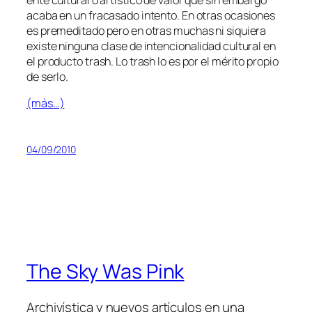
aca­ba en un fra­ca­sa­do in­ten­to. En otras oca­sio­nes
es pre­me­di­ta­do pe­ro en otras mu­chas ni si­quie­ra
exis­te nin­gu­na cla­se de in­ten­cio­na­li­dad cul­tu­ral en
el pro­duc­to trash. Lo trash lo es por el mé­ri­to pro­pio
de serlo.
(más…)
04/09/2010
The Sky Was Pink
Archivística y nuevos artículos en una