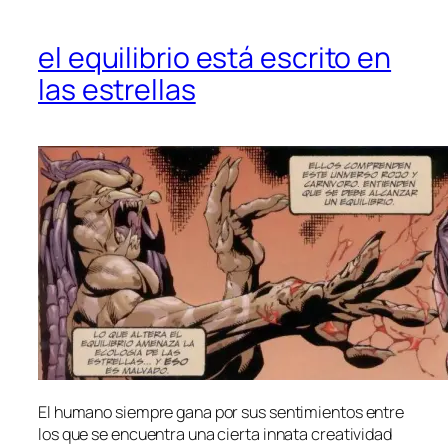
el equilibrio está escrito en
las estrellas
El hu­mano siem­pre ga­na por sus sen­ti­mien­tos en­tre
los que se en­cuen­tra una cier­ta in­na­ta crea­ti­vi­dad