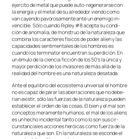
ejer­ci­to de me­tal que pue­de auto-regenerarse con
la ener­gía y el me­tal de su al­re­de­dor vien­do co­mo
van ca­yen­do pa­vo­ro­sa­men­te an­te un enemi­go in­
ven­ci­ble. Sólo cuan­do Ripley #8 acep­ta su con­di­
ción de ano­ma­lía, de mons­truo de la na­tu­ra­le­za que
com­bi­na los ca­rac­te­res fí­si­cos de po­der alíen y las
ca­pa­ci­da­des sen­ti­men­ta­les de los hom­bres es
cuan­do los ter­mi­na­tor en­cuen­tran su per­di­ción. En
un ému­lo de la cien­cia fic­ción de los 50’s la úni­ca y
ma­yor per­di­ción de los in­va­so­res de más allá de la
reali­dad del hom­bre es una na­tu­ra­le­za desatada.
Ante el equi­li­brio del eco­sis­te­ma uni­ver­sal el hom­bre
no es ca­paz de pa­rar las abe­rra­cio­nes que no de­be­
rían exis­tir, só­lo las fuer­zas de la na­tu­ra­le­za pue­den
es­ta­ble­cer el or­den de las co­sas. El bien y el mal son
con­cep­tos me­ra­men­te hu­ma­nos, el mal de los aliens
es un he­cho in­ci­den­tal tan­to co­mo lo son sus cir­
cuns­tan­cia­les ac­cio­nes he­rói­cas co­mo fuer­za de la
na­tu­ra­le­za que son. En la na­tu­ra­le­za se es­con­de el