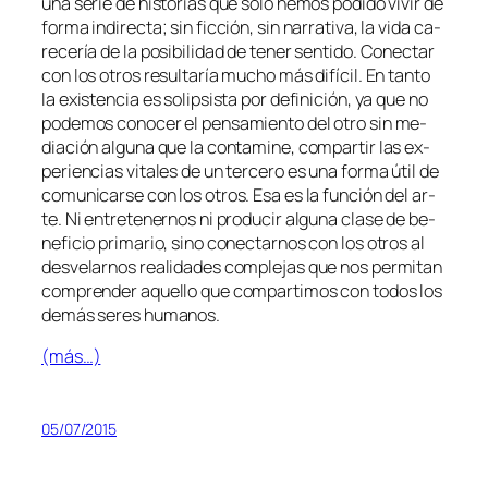
una se­rie de his­to­rias que só­lo he­mos po­di­do vi­vir de
for­ma in­di­rec­ta; sin fic­ción, sin na­rra­ti­va, la vi­da ca­
re­ce­ría de la po­si­bi­li­dad de te­ner sen­ti­do. Conectar
con los otros re­sul­ta­ría mu­cho más di­fí­cil. En tan­to
la exis­ten­cia es so­lip­sis­ta por de­fi­ni­ción, ya que no
po­de­mos co­no­cer el pen­sa­mien­to del otro sin me­
dia­ción al­gu­na que la con­ta­mi­ne, com­par­tir las ex­
pe­rien­cias vi­ta­les de un ter­ce­ro es una for­ma útil de
co­mu­ni­car­se con los otros. Esa es la fun­ción del ar­
te. Ni en­tre­te­ner­nos ni pro­du­cir al­gu­na cla­se de be­
ne­fi­cio pri­ma­rio, sino co­nec­tar­nos con los otros al
des­ve­lar­nos reali­da­des com­ple­jas que nos per­mi­tan
com­pren­der aque­llo que com­par­ti­mos con to­dos los
de­más se­res humanos.
(más…)
05/07/2015