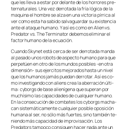
que les lle­va a es­tar por de­lan­te de los ho­rro­res pre­
ter­na­tu­ra­les. Una vez de­rro­ta­da la fría ló­gi­ca de la
ma­qui­na el hom­bre se al­za en una vic­to­ria pí­rri­ca al
ver co­mo es­ta ha sa­bi­do sal­va­guar­dar su exis­ten­cia
an­te el ata­que hu­mano. Y así es co­mo en Alien vs.
Predator vs. The Terminator de­be­mos eli­mi­nar el
fac­tor hu­mano de la ecuación.
Cuando Skynet es­tá cer­ca de ser de­rro­ta­da man­da
al pa­sa­do unos ro­bots de as­pec­to hu­mano pa­ra que
per­pe­túen en otro de los mun­dos po­si­bles ‑en otra
dimensión- sus ejer­ci­tos me­jo­ra­dos has­ta un ni­vel
que los hu­ma­nos ja­más pue­dan de­rro­tar. Así es co­
mo in­ves­ti­gan­do con aliens crea la abe­rra­ción úl­ti­
ma: cy­borgs de ba­se alie­ní­ge­na que su­pe­ran por
mu­chí­si­mo las ca­pa­ci­da­des de cual­quier hu­mano.
En la con­se­cu­ción de com­ba­tes los cy­borgs ma­cha­
can sis­te­má­ti­ca­men­te cual­quier po­si­ble opo­si­ción
hu­ma­na al ser, no só­lo más fuer­tes, sino tam­bién te­
nien­do más ca­pa­ci­dad de im­pro­vi­sa­ción. Los
Predators tam­po­co con­si­guen ha­cer na­da an­te un