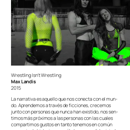
Wrestling Isn’t Wrestling
Max Landis
2015
La na­rra­ti­va es aque­llo que nos co­nec­ta con el mun­
do. Aprendemos a tra­vés de fic­cio­nes, cre­ce­mos
jun­to con per­so­nas que nun­ca han exis­ti­do, nos sen­
ti­mos más pró­xi­mos a las per­so­nas con las cua­les
com­par­ti­mos gus­tos en tan­to te­ne­mos en co­mún