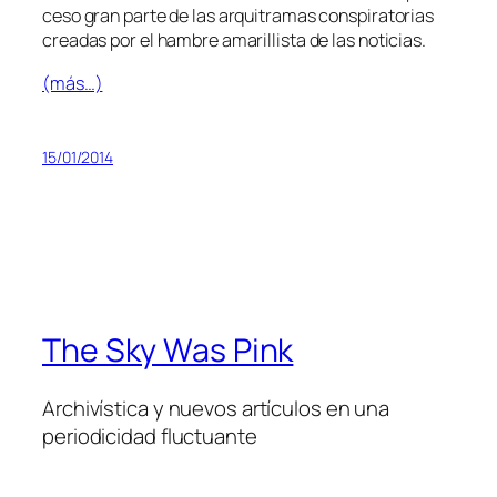
ce­so gran par­te de las ar­qui­tra­mas cons­pi­ra­to­rias
crea­das por el ham­bre ama­ri­llis­ta de las noticias.
(más…)
15/01/2014
The Sky Was Pink
Archivística y nuevos artículos en una
periodicidad fluctuante