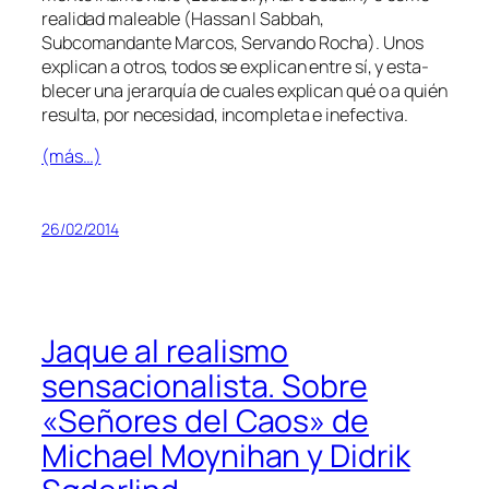
reali­dad ma­lea­ble (Hassan I Sabbah,
Subcomandante Marcos, Servando Rocha). Unos
ex­pli­can a otros, to­dos se ex­pli­can en­tre sí, y es­ta­
ble­cer una je­rar­quía de cua­les ex­pli­can qué o a quién
re­sul­ta, por ne­ce­si­dad, in­com­ple­ta e inefectiva.
(más…)
26/02/2014
Jaque al realismo
sensacionalista. Sobre
«Señores del Caos» de
Michael Moynihan y Didrik