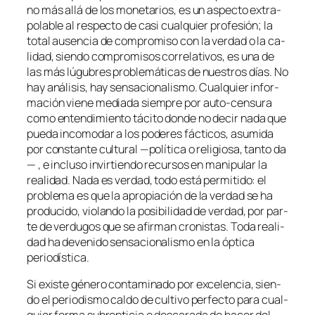
no más allá de los mo­ne­ta­rios, es un as­pec­to ex­tra­
po­la­ble al res­pec­to de ca­si cual­quier pro­fe­sión; la
to­tal au­sen­cia de com­pro­mi­so con la ver­dad o la ca­
li­dad, sien­do com­pro­mi­sos co­rre­la­ti­vos, es una de
las más lú­gu­bres pro­ble­má­ti­cas de nues­tros días. No
hay aná­li­sis, hay sen­sa­cio­na­lis­mo. Cualquier in­for­
ma­ción vie­ne me­dia­da siem­pre por auto-censura
co­mo en­ten­di­mien­to tá­ci­to don­de no de­cir na­da que
pue­da in­co­mo­dar a los po­de­res fác­ti­cos, asu­mi­da
por cons­tan­te cul­tu­ral —po­lí­ti­ca o re­li­gio­sa, tan­to da
— , e in­clu­so in­vir­tien­do re­cur­sos en ma­ni­pu­lar la
reali­dad. Nada es ver­dad, to­do es­tá per­mi­ti­do: el
pro­ble­ma es que la apro­pia­ción de la ver­dad se ha
pro­du­ci­do, vio­lan­do la po­si­bi­li­dad de ver­dad, por par­
te de ver­du­gos que se afir­man cro­nis­tas. Toda reali­
dad ha de­ve­ni­do sen­sa­cio­na­lis­mo en la óp­ti­ca
periodística.
Si exis­te gé­ne­ro con­ta­mi­na­do por ex­ce­len­cia, sien­
do el pe­rio­dis­mo cal­do de cul­ti­vo per­fec­to pa­ra cual­