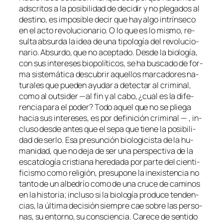
ads­cri­tos a la po­si­bi­li­dad de de­ci­dir y no ple­ga­dos al
des­tino, es im­po­si­ble de­cir que hay al­go in­trín­se­co
en el ac­to re­vo­lu­cio­na­rio. O lo que es lo mis­mo, re­
sul­ta ab­sur­da la idea de una ti­po­lo­gía del re­vo­lu­cio­
na­rio. Absurdo, que no acep­ta­do. Desde la bio­lo­gía,
con sus in­tere­ses bio­po­lí­ti­cos, se ha bus­ca­do de for­
ma sis­te­má­ti­ca des­cu­brir aque­llos mar­ca­do­res na­
tu­ra­les que pue­den ayu­dar a de­tec­tar al cri­mi­nal,
co­mo al
outsi­der
—al fin y al ca­bo, ¿cual es la di­fe­
ren­cia pa­ra el po­der? Todo aquel que no se plie­ga
ha­cia sus in­tere­ses, es por de­fi­ni­ción cri­mi­nal — , in­
clu­so des­de an­tes que el se­pa que tie­ne la po­si­bi­li­
dad de ser­lo. Esa pre­sun­ción bio­lo­gi­cis­ta de la hu­
ma­ni­dad, que no de­ja de ser una pers­pec­ti­va de la
es­ca­to­lo­gía cris­tia­na he­re­da­da por par­te del cien­ti­
fi­cis­mo co­mo re­li­gión, pre­su­po­ne la in­exis­ten­cia no
tan­to de un al­be­drío co­mo de una cru­ce de ca­mi­nos
en la his­to­ria; in­clu­so si la bio­lo­gía pro­du­ce ten­den­
cias, la úl­ti­ma de­ci­sión siem­pre cae so­bre las per­so­
nas, su en­torno, su cons­cien­cia. Carece de sen­ti­do