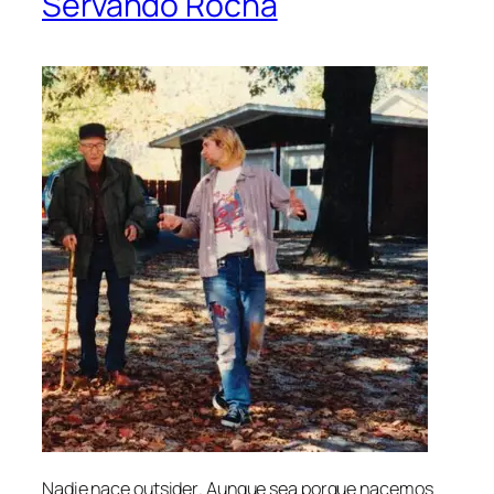
Servando Rocha
Nadie na­ce
outsi­der
. Aunque sea por­que na­ce­mos