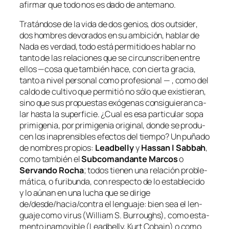
afir­mar que to­do nos es da­do de antemano.
Tratándose de la vi­da de dos ge­nios, dos
outsi­der
,
dos hom­bres de­vo­ra­dos en su am­bi­ción, ha­blar de
Nada es ver­dad, to­do es­tá per­mi­ti­do
es ha­blar no
tan­to de las re­la­cio­nes que se cir­cuns­cri­ben en­tre
ellos —co­sa que tam­bién ha­ce, con cier­ta gra­cia,
tan­to a ni­vel per­so­nal co­mo pro­fe­sio­nal — , co­mo del
cal­do de cul­ti­vo que per­mi­tió no só­lo que exis­tie­ran,
sino que sus pro­pues­tas exóge­nas con­si­guie­ran ca­
lar has­ta la su­per­fi­cie. ¿Cual es esa par­ti­cu­lar so­pa
pri­mi­ge­nia, por pri­mi­ge­nia ori­gi­nal, don­de se pro­du­
cen los in­apren­si­bles efec­tos del tiem­po? Un pu­ña­do
de nom­bres pro­pios:
Leadbelly
y
Hassan I Sabbah
,
co­mo tam­bién el
Subcomandante Marcos
o
Servando Rocha
; to­dos tie­nen una re­la­ción pro­ble­
má­ti­ca, o fu­ri­bun­da, con res­pec­to de lo es­ta­ble­ci­do
y lo aú­nan en una lu­cha que se di­ri­ge
de/desde/hacia/contra el len­gua­je: bien sea el len­
gua­je co­mo vi­rus (William S. Burroughs), co­mo es­ta­
men­to ina­mo­vi­ble (Leadbelly, Kurt Cobain) o co­mo