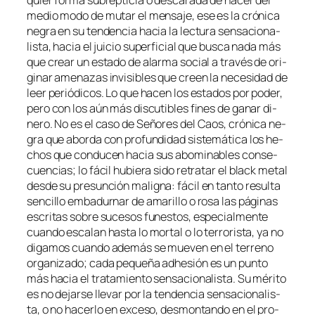
quier for­ma su­brep­ti­cia o des­ca­ra­da de ha­cer del
me­dio mo­do de mu­tar el men­sa­je, ese es la cró­ni­ca
ne­gra en su ten­den­cia ha­cia la lec­tu­ra sen­sa­cio­na­
lis­ta, ha­cia el jui­cio su­per­fi­cial que bus­ca na­da más
que crear un es­ta­do de alar­ma so­cial a tra­vés de ori­
gi­nar ame­na­zas in­vi­si­bles que creen la ne­ce­si­dad de
leer pe­rió­di­cos. Lo que ha­cen los es­ta­dos por po­der,
pe­ro con los aún más dis­cu­ti­bles fi­nes de ga­nar di­
ne­ro. No es el ca­so de
Señores del Caos
, cró­ni­ca ne­
gra que abor­da con pro­fun­di­dad sis­te­má­ti­ca los he­
chos que con­du­cen ha­cia sus abo­mi­na­bles con­se­
cuen­cias; lo fá­cil hu­bie­ra si­do re­tra­tar el
black me­tal
des­de su pre­sun­ción
ma­lig­na
: fá­cil en tan­to re­sul­ta
sen­ci­llo em­ba­dur­nar de ama­ri­llo o ro­sa las pá­gi­nas
es­cri­tas so­bre su­ce­sos fu­nes­tos, es­pe­cial­men­te
cuan­do es­ca­lan has­ta lo mor­tal o lo te­rro­ris­ta, ya no
di­ga­mos cuan­do ade­más se mue­ven en el te­rreno
or­ga­ni­za­do; ca­da pe­que­ña adhe­sión es un pun­to
más ha­cia el tra­ta­mien­to sen­sa­cio­na­lis­ta. Su mé­ri­to
es no de­jar­se lle­var por la ten­den­cia sen­sa­cio­na­lis­
ta, o no ha­cer­lo en ex­ce­so, des­mon­tan­do en el pro­