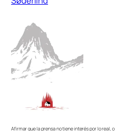
Søderlind
Afirmar que la pren­sa no tie­ne in­te­rés por lo real, o