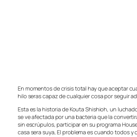
En mo­men­tos de cri­sis to­tal hay que acep­tar cual­
hi­lo se­ras ca­paz de cual­quier co­sa por se­guir
Esta es la his­to­ria de Kouta Shishioh, un lu­cha­d
se ve afec­ta­da por una bac­te­ria que la con­ver­ti­r
sin es­crú­pu­los, par­ti­ci­par en su pro­gra­ma Hou
ca­sa se­ra su­ya, El pro­ble­ma es cuan­do to­dos y