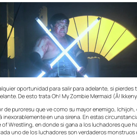
quier opor­tu­ni­dad pa­ra sa­lir pa­ra ade­lan­te, si pier­des
 ade­lan­te. De es­to tra­ta Oh! My Zombie Mermaid (Â! Ikke
or de pu­ro­re­su que ve co­mo su ma­yor enemi­go, Ichijoh, d
á in­exo­ra­ble­men­te en una si­re­na. En es­tas cir­cuns­tan­ci
se of Wrestling, en don­de si ga­na a los lu­cha­do­res que h
 ca­da uno de los lu­cha­do­res son ver­da­de­ros mons­truos 