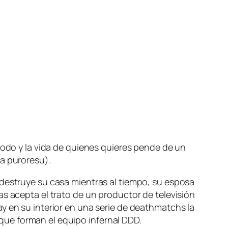
 to­do y la vi­da de quie­nes quie­res pen­de de un
nya puroresu).
es­tru­ye su ca­sa mien­tras al tiem­po, su es­po­sa
as acep­ta el tra­to de un pro­duc­tor de te­le­vi­sión
ay en su in­te­rior en una se­rie de death­matchs la
que for­man el equi­po in­fer­nal DDD.