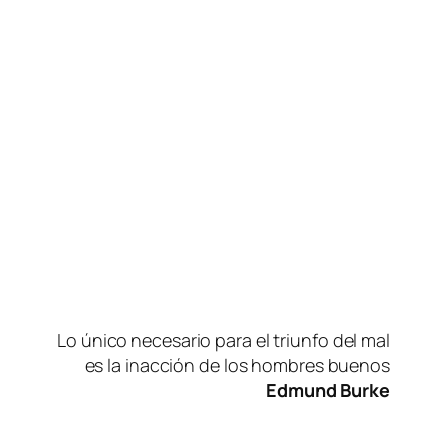
Lo úni­co ne­ce­sa­rio pa­ra el triun­fo del mal
es la inac­ción de los hom­bres buenos
Edmund Burke