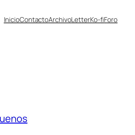
Inicio
Contacto
Archivo
Letter
Ko-fi
Foro
buenos