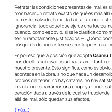
Retratar las con­di­cio­nes pre­sen­tes del mal, es si
mos ha­cer un re­tra­to exac­to de qué es más allá de 
ca­men­te mal­va­do, la mal­dad ab­so­lu­ta no exis­t
ig­no­ran­cia; to­do aquel que ejer­ce una fuer­za m
cuan­do, co­mo es ob­vio, si se le cla­si­fi­ca co­mo
tén ni re­mo­ta­men­te jus­ti­fi­ca­dos — . ¿Cómo po­
bús­que­da de unos in­tere­ses con­tra­pues­tos a 
Es por eso que la po­si­ción que adop­ta
Osamu T
nos de ellos sub­ra­ya­dos
ad nau­seam
— tan­to co­
nues­tro pre­sen­te. Esto sig­ni­fi­ca, co­mo es ob­vio
acon­te­ce en la obra, sino que ha­ce un de­sa­rro­ll
pro­pios del
te­rror
: no hay ca­tar­sis, no hay sa­tis­
Tezuka no es na­rrar­nos una epo­pe­ya don­de sa­tis­fa
be­ra­ción da­da a tra­vés de la cual se tras­cien­de 
allá del mal, só­lo que­dan sus efectos.
(más…)