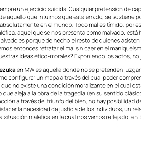
em­pre un ejer­ci­cio sui­ci­da. Cualquier pre­ten­sión de cap
aque­llo que in­tui­mos que es­tá erra­do, se sos­tie­ne por u
e ab­so­lu­ta­men­te en el mun­do. Todo mal es tí­mi­do, por e
a­lé­fi­ca, aquel que se nos pre­sen­ta co­mo mal­va­do, es­t
 mal­va­do es por­que de he­cho el res­to de quie­nes asis­te
de­mos en­ton­ces re­tra­tar el mal sin caer en el ma­ni­queí
nues­tras ideas ético-morales? Exponiendo los ac­tos, no 
ezuka
en
MW
es aque­lla don­de no se pre­ten­den juz­gar
mo con­fi­gu­rar un ma­pa a tra­vés del cual po­der com­pren­d
, que no exis­te una con­di­ción mo­ra­li­zan­te en el cual es­t
o que ale­ja a la obra de la
tra­ge­dia
(en su sen­ti­do clá­si­c
fac­ción a tra­vés del triun­fo del bien, no hay po­si­bi­li­dad
­cer la ne­ce­si­dad de jus­ti­cia de los in­di­vi­duos, un re­l
la si­tua­ción ma­lé­fi­ca en la cual nos ve­mos re­fle­ja­do, 