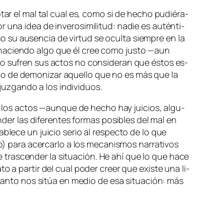
­tar el mal tal cual es, co­mo si de he­cho pu­dié­ra­
na idea de in­ve­ro­si­mi­li­tud: na­die es au­tén­ti­
so su au­sen­cia de vir­tud se ocul­ta siem­pre en la
á ha­cien­do al­go que él cree co­mo jus­to —aun
n o su­fren sus ac­tos no con­si­de­ran que és­tos es­
s­mo de de­mo­ni­zar aque­llo que no es más que la
juz­gan­do a los individuos.
 los ac­tos —aun­que de he­cho hay jui­cios, al­gu­
er las di­fe­ren­tes for­mas po­si­bles del mal en
a­ble­ce un jui­cio se­rio al res­pec­to de lo que
o) pa­ra acer­car­lo a los me­ca­nis­mos na­rra­ti­vos
 de tras­cen­der la si­tua­ción. He ahí que lo que ha­ce
a­to a par­tir del cual po­der creer que exis­te una li­
en tan­to nos si­túa en me­dio de esa si­tua­ción: más