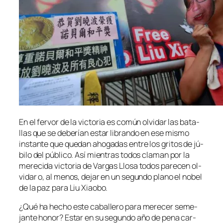
En el fer­vor de la vic­to­ria es co­mún ol­vi­dar las ba­ta­
llas que se de­be­rían es­tar li­bran­do en ese mis­mo
ins­tan­te que que­dan aho­ga­das en­tre los gri­tos de jú­
bi­lo del pú­bli­co. Así mien­tras to­dos cla­man por la
me­re­ci­da vic­to­ria de Vargas Llosa to­dos pa­re­cen ol­
vi­dar o, al me­nos, de­jar en un se­gun­do plano el no­bel
de la paz pa­ra Liu Xiaobo.
¿Qué ha he­cho es­te ca­ba­lle­ro pa­ra me­re­cer se­me­
jan­te ho­nor? Estar en su se­gun­do año de pe­na car­