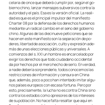
ce­la­ria de on­ce que de­be­rá cum­plir por, se­gún el go­
bierno chino, lan­zar men­sa­jes sub­ver­si­vos con­tra la
au­to­ri­dad y el país. Esa es la ver­sión ofi­cial. La reali­
dad es que es el prin­ci­pal im­pul­sor del ma­ni­fies­to
Charter 08 por la de­fen­sa de los de­re­chos hu­ma­nos
me­dian­te un ra­di­cal cam­bio en el seno del go­bierno
chino. Algunas de las die­ci­nue­ve pe­ti­cio­nes que se
ha­cen en es­te ma­ni­fies­to son la se­pa­ra­ción de po­
de­res, li­ber­tad de aso­cia­ción, cul­to y ex­pre­sión ade­
más de unas elec­cio­nes pú­bli­cas y uni­ver­sa­les. A
co­mien­zos del s. XXI un hom­bre es en­car­ce­la­do por
exi­gir los de­re­chos que to­do ciu­da­dano oc­ci­den­tal
da por he­chos por el me­ro he­cho de ser­lo. En ver­dad,
a na­die de­be­ría sor­pren­der­le, to­dos co­no­ce­mos las
res­tric­cio­nes de in­for­ma­ción y cen­su­ra en China
que, ade­más, po­co a po­co han in­ten­ta­do imi­tar al­gu­
nos paí­ses eu­ro­peos con es­ca­sa for­tu­na. Pero por
es­to, pre­ci­sa­men­te, la lu­cha no es con­tra China sino
con­tra los es­ta­dos co­mo opre­so­res de los in­tere­ses
de su po­bla­ción. No ha­ce fal­ta re­sal­tar que aquí en