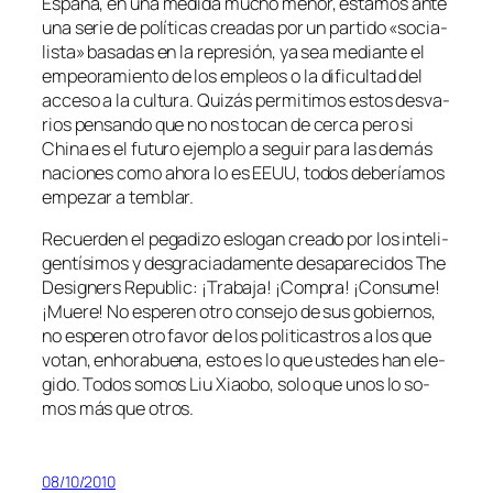
España, en una me­di­da mu­cho me­nor, es­ta­mos an­te
una se­rie de po­lí­ti­cas crea­das por un par­ti­do «so­cia­
lis­ta» ba­sa­das en la re­pre­sión, ya sea me­dian­te el
em­peo­ra­mien­to de los em­pleos o la di­fi­cul­tad del
ac­ce­so a la cul­tu­ra. Quizás per­mi­ti­mos es­tos des­va­
rios pen­san­do que no nos to­can de cer­ca pe­ro si
China es el fu­tu­ro ejem­plo a se­guir pa­ra las de­más
na­cio­nes co­mo aho­ra lo es EEUU, to­dos de­be­ría­mos
em­pe­zar a temblar.
Recuerden el pe­ga­di­zo es­lo­gan crea­do por los in­te­li­
gen­tí­si­mos y des­gra­cia­da­men­te des­apa­re­ci­dos The
Designers Republic: ¡Trabaja! ¡Compra! ¡Consume!
¡Muere! No es­pe­ren otro con­se­jo de sus go­bier­nos,
no es­pe­ren otro fa­vor de los po­li­ti­cas­tros a los que
vo­tan, en­ho­ra­bue­na, es­to es lo que us­te­des han ele­
gi­do. Todos so­mos Liu Xiaobo, so­lo que unos lo so­
mos más que otros.
08/10/2010