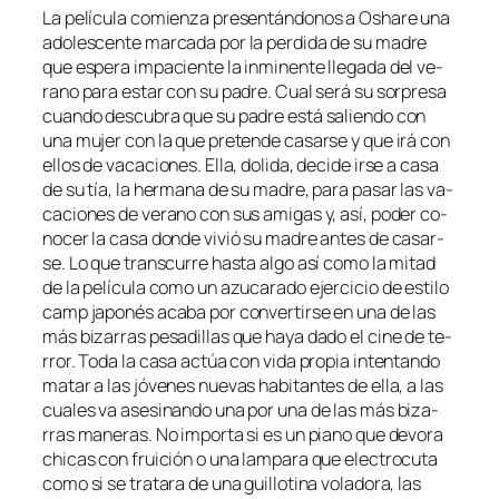
La pe­lí­cu­la co­mien­za pre­sen­tán­do­nos a Oshare una
ado­les­cen­te mar­ca­da por la per­di­da de su ma­dre
que es­pe­ra im­pa­cien­te la in­mi­nen­te lle­ga­da del ve­
rano pa­ra es­tar con su pa­dre. Cual se­rá su sor­pre­sa
cuan­do des­cu­bra que su pa­dre es­tá sa­lien­do con
una mu­jer con la que pre­ten­de ca­sar­se y que irá con
ellos de va­ca­cio­nes. Ella, do­li­da, de­ci­de ir­se a ca­sa
de su tía, la her­ma­na de su ma­dre, pa­ra pa­sar las va­
ca­cio­nes de ve­rano con sus ami­gas y, así, po­der co­
no­cer la ca­sa don­de vi­vió su ma­dre an­tes de ca­sar­
se. Lo que trans­cu­rre has­ta al­go así co­mo la mi­tad
de la pe­lí­cu­la co­mo un azu­ca­ra­do ejer­ci­cio de es­ti­lo
camp ja­po­nés aca­ba por con­ver­tir­se en una de las
más bi­za­rras pe­sa­di­llas que ha­ya da­do el ci­ne de te­
rror. Toda la ca­sa ac­túa con vi­da pro­pia in­ten­tan­do
ma­tar a las jó­ve­nes nue­vas ha­bi­tan­tes de ella, a las
cua­les va ase­si­nan­do una por una de las más bi­za­
rras ma­ne­ras. No im­por­ta si es un piano que de­vo­ra
chi­cas con frui­ción o una lam­pa­ra que elec­tro­cu­ta
co­mo si se tra­ta­ra de una gui­llo­ti­na vo­la­do­ra, las