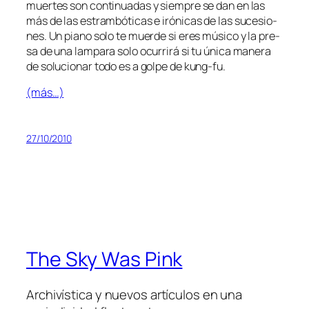
muer­tes son con­ti­nua­das y siem­pre se dan en las
más de las es­tram­bó­ti­cas e iró­ni­cas de las su­ce­sio­
nes. Un piano so­lo te muer­de si eres mú­si­co y la pre­
sa de una lam­pa­ra so­lo ocu­rri­rá si tu úni­ca ma­ne­ra
de so­lu­cio­nar to­do es a gol­pe de kung-fu.
(más…)
27/10/2010
The Sky Was Pink
Archivística y nuevos artículos en una