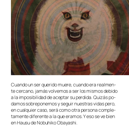
Cuando un ser que­ri­do mue­re, cuan­do era real­men­
te cer­cano, ja­más vol­ve­mos a ser los mis­mos de­bi­do
a la im­po­si­bi­li­dad de acep­tar su per­di­da. Quizás po­
da­mos so­bre­po­ner­nos y se­guir nues­tras vi­das pe­ro,
en cual­quier ca­so, se­rá co­mo otra per­so­na com­ple­
ta­men­te di­fe­ren­te a la que era­mos. Y eso se ve bien
en Hausu de Nobuhiko Obayashi.