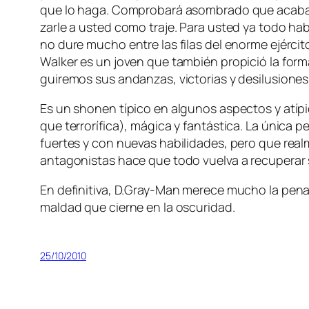
que lo ha­ga. Comprobará asom­bra­do que aca­ba de 
zar­le a us­ted co­mo tra­je. Para us­ted ya to­do 
no du­re mu­cho en­tre las fi­las del enor­me ejér­ci­
Walker es un jo­ven que tam­bién pro­pi­ció la for­m
gui­re­mos sus an­dan­zas, vic­to­rias y des­ilu­sio­ne
Es un sho­nen tí­pi­co en al­gu­nos as­pec­tos y atí­pi
que te­rro­rí­fi­ca), má­gi­ca y fan­tás­ti­ca. La úni
fuer­tes y con nue­vas ha­bi­li­da­des, pe­ro que rea
an­ta­go­nis­tas ha­ce que to­do vuel­va a re­cu­pe­ra
En de­fi­ni­ti­va, D.Gray-Man me­re­ce mu­cho la pe­na 
mal­dad que cier­ne en la oscuridad.
25/10/2010