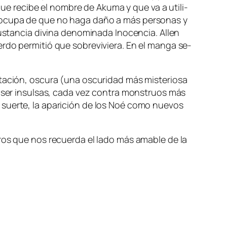
ue re­ci­be el nom­bre de Akuma y que va a uti­li­
eo­cu­pa de que no ha­ga da­ño a más per­so­nas y
s­tan­cia di­vi­na de­no­mi­na­da Inocencia. Allen
do per­mi­tió que so­bre­vi­vie­ra. En el man­ga se­
ta­ción, os­cu­ra (una os­cu­ri­dad más mis­te­rio­sa
n a ser in­sul­sas, ca­da vez con­tra mons­truos más
or suer­te, la apa­ri­ción de los Noé co­mo nue­vos
­cu­ros que nos re­cuer­da el la­do más ama­ble de la