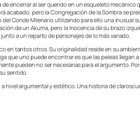
en­ce­rrar al ser que­ri­do en un es­que­le­to me­cá­ni­co q
ha­brá aca­ba­do, pe­ro la Congregación de la Sombra se pr
to del Conde Milenario uti­li­zan­do pa­ra ello una inusual su
a­ción de un Akuma, pe­ro la Inocencia de su bra­zo iz­quier­
s jun­to a un re­par­to de per­so­na­jes de lo más variado.
­co en tan­tos otros. Su ori­gi­na­li­dad re­si­de en su am­bien­
­ca pe­ga que uno pue­de en­con­trar es que las pe­leas lle­ga
l­men­te pue­den no ser ne­ce­sa­rias pa­ra el ar­gu­men­to. P
r su sentido.
a ni­vel ar­gu­men­tal y es­té­ti­co. Una his­to­ria de cla­ros