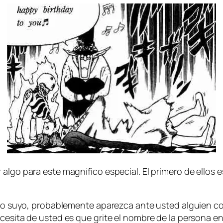
l­go pa­ra es­te mag­ní­fi­co es­pe­cial. El pri­me­ro de ellos 
i­do su­yo, pro­ba­ble­men­te apa­rez­ca an­te us­ted al­guien
ce­si­ta de us­ted es que gri­te el nom­bre de la per­so­na en