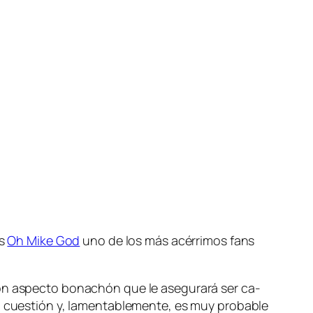
es
Oh Mike God
uno de los más acé­rri­mos fans
 con as­pec­to bo­na­chón que le ase­gu­ra­rá ser ca­
 cues­tión y, la­men­ta­ble­men­te, es muy pro­ba­ble