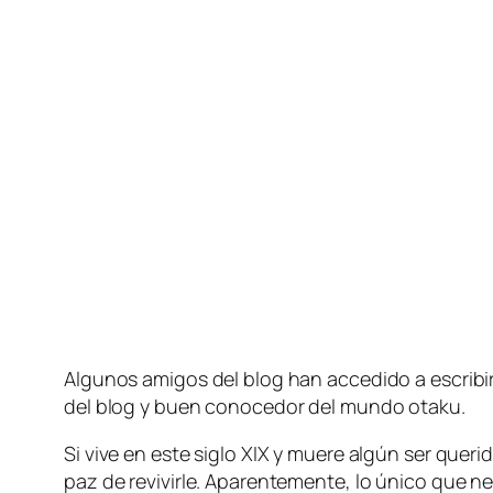
Algunos ami­gos del blog han ac­ce­di­do a es­cri­bir a
del blog y buen co­no­ce­dor del mun­do otaku.
Si vi­ve en es­te si­glo XIX y mue­re al­gún ser que­r
paz de re­vi­vir­le. Aparentemente, lo úni­co que ne­