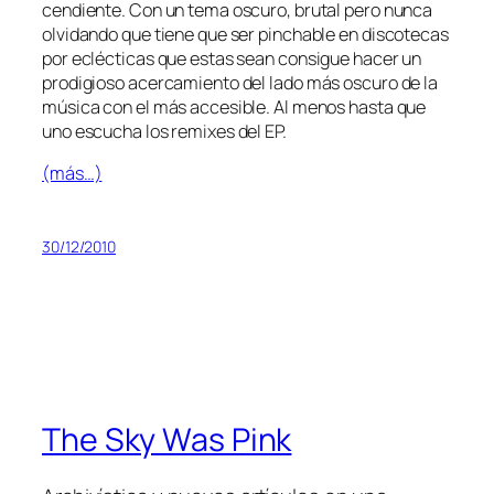
cen­dien­te. Con un te­ma os­cu­ro, bru­tal pe­ro nun­ca
ol­vi­dan­do que tie­ne que ser pin­cha­ble en dis­co­te­cas
por ecléc­ti­cas que es­tas sean con­si­gue ha­cer un
pro­di­gio­so acer­ca­mien­to del la­do más os­cu­ro de la
mú­si­ca con el más ac­ce­si­ble. Al me­nos has­ta que
uno es­cu­cha los re­mi­xes del EP.
(más…)
30/12/2010
The Sky Was Pink