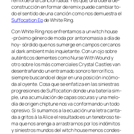
re­mix de una can­ción da­da. Y es que, una bue­na de­
cons­truc­ción en for­mar de re­mix pue­de cam­biar to­
do el sen­ti­do de una can­ción co­mo nos de­mues­tra el
Suffocation Ep
de White Ring.
Con White Ring nos en­fren­ta­mos a un witch hou­se
‑pró­xi­mo gé­ne­ro de mo­da por an­to­no­ma­sia a día de
hoy- sór­di­do que nos su­mer­ge en cam­pos cer­ca­nos
al dark am­bient más in­quie­tan­te. Con un ojo so­bre
au­tén­ti­cos de­men­tes co­mo Nurse With Wound y
otro so­bre los más co­mer­cia­les Crystal Castles van
des­en­tra­ñan­do un en­tra­ma­do so­no­ro te­rro­rí­fi­co,
siem­pre bus­can­do el de­jar en una po­si­ción in­có­mo­
da al oyen­te. Cosa que se en­fa­ti­za en las si­nies­tras
pro­gre­sio­nes de Suffocation don­de una ba­te­ría sim­
ple, una acu­mu­la­ción de ca­pas os­cu­ras y una me­lo­
día de ori­gen chip­tu­ne nos va con­for­man­do un to­do
opre­si­vo. Si su­ma­mos a la ecua­ción una le­tra can­ta­
da a gri­tos à la Alice el re­sul­ta­do es un te­ne­bro­so te­
ma que nos aren­ga a arras­trar­nos por los in­dó­mi­tos
y si­nies­tros mun­dos del witch hou­se me­nos con­des­