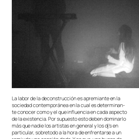
La la­bor de la de­cons­truc­ción es apre­mian­te en la
so­cie­dad con­tem­po­rá­nea en la cual es de­ter­mi­nan­
te co­no­cer co­mo y el que in­fluen­cia en ca­da as­pec­to
de la exis­ten­cia. Por su­pues­to es­to de­ben do­mi­nar­lo
más que na­die los ar­tis­tas en ge­ne­ral y los dj’s en
par­ti­cu­lar, so­bre­to­do a la ho­ra de en­fren­tar­se a un