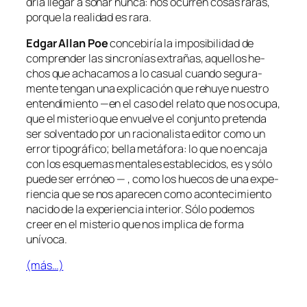
dría lle­gar a so­ñar nun­ca: nos ocu­rren co­sas ra­ras,
por­que la reali­dad es rara.
Edgar Allan Poe
con­ce­bi­ría la im­po­si­bi­li­dad de
com­pren­der las sin­cro­nías ex­tra­ñas, aque­llos he­
chos que acha­ca­mos a lo ca­sual cuan­do se­gu­ra­
men­te ten­gan una ex­pli­ca­ción que rehu­ye nues­tro
en­ten­di­mien­to —en el ca­so del re­la­to que nos ocu­pa,
que el mis­te­rio que en­vuel­ve el con­jun­to pre­ten­da
ser sol­ven­ta­do por un ra­cio­na­lis­ta edi­tor co­mo un
error ti­po­grá­fi­co; be­lla me­tá­fo­ra: lo que no en­ca­ja
con los es­que­mas men­ta­les es­ta­ble­ci­dos, es y só­lo
pue­de ser erró­neo — , co­mo los hue­cos de una ex­pe­
rien­cia que se nos apa­re­cen co­mo acon­te­ci­mien­to
na­ci­do de la ex­pe­rien­cia in­te­rior. Sólo po­de­mos
creer en el mis­te­rio que nos im­pli­ca de for­ma
unívoca.
(más…)