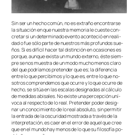
Sin ser un he­cho co­mún, no es ex­tra­ño en­con­trar­se
la si­tua­ción en que nues­tra me­mo­ria le cues­te con­
cre­tar si un de­ter­mi­na­do even­to acon­te­ció en reali­
dad o fue só­lo par­te de nues­tros más pro­fun­dos sue­
ños. Si es di­fí­cil ha­cer tal dis­tin­ción en oca­sio­nes es
por­que, aun­que exis­ta un mun­do ex­terno, és­te siem­
pre se nos mues­tra de un mo­do mu­cho me­nos cla­ro
del que po­dría­mos pre­ten­der que es; la di­fe­ren­cia
en­tre lo que per­ci­bi­mos y lo que es, en­tre lo que no­
so­tros com­pren­de­mos que ocu­rre y lo que ocu­rre de
he­cho, se si­túa en las es­ca­las de­sig­na­das al cálcu­lo
de me­di­das abi­sa­les. No exis­te una per­cep­ción uní­
vo­ca al res­pec­to de lo real. Pretender po­der de­sig­
nar un co­no­ci­mien­to de lo real ab­so­lu­to, sin per­mi­tir
la en­tra­da de la os­cu­ri­dad mos­tra­da a tra­vés de la
in­ter­pre­ta­ción, es caer en el error de aquel que cree
que en el mun­do hay me­nos de lo que su fi­lo­so­fía po­