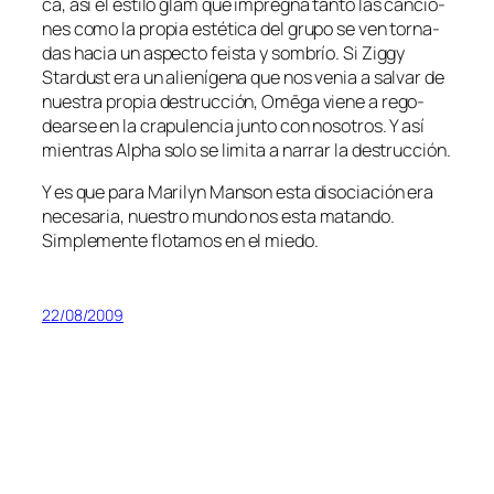
ca, así el es­ti­lo glam que im­preg­na tan­to las can­cio­
nes co­mo la pro­pia es­té­ti­ca del gru­po se ven tor­na­
das ha­cia un as­pec­to feis­ta y som­brío. Si Ziggy
Stardust era un alie­ní­ge­na que nos ve­nia a sal­var de
nues­tra pro­pia des­truc­ción, Omēga vie­ne a re­go­
dear­se en la cra­pu­len­cia jun­to con no­so­tros. Y así
mien­tras Alpha so­lo se li­mi­ta a na­rrar la destrucción.
Y es que pa­ra Marilyn Manson es­ta di­so­cia­ción era
ne­ce­sa­ria, nues­tro mun­do nos es­ta ma­tan­do.
Simplemente flo­ta­mos en el miedo.
22/08/2009