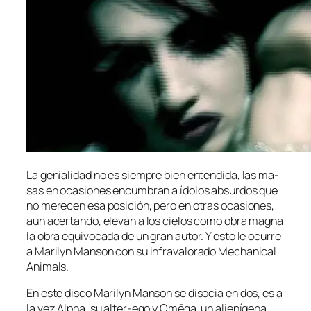
La ge­nia­li­dad no es siem­pre bien en­ten­di­da, las ma­
sas en oca­sio­nes en­cum­bran a ído­los ab­sur­dos que
no me­re­cen esa po­si­ción, pe­ro en otras oca­sio­nes,
aun acer­tan­do, ele­van a los cie­los co­mo obra mag­na
la obra equi­vo­ca­da de un gran au­tor. Y es­to le ocu­rre
a Marilyn Manson con su in­fra­va­lo­ra­do Mechanical
Animals.
En es­te dis­co Marilyn Manson se di­so­cia en dos, es a
la vez Alpha, su alter-ego y Omēga, un alie­ní­ge­na