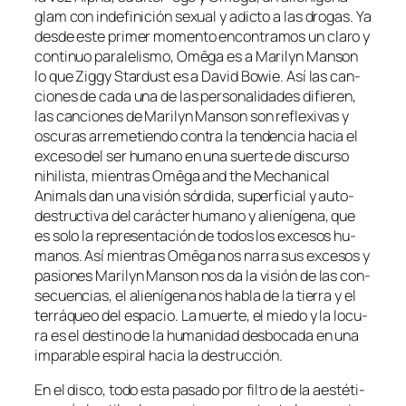
glam con in­de­fi­ni­ción se­xual y adic­to a las dro­gas. Ya
des­de es­te pri­mer mo­men­to en­con­tra­mos un cla­ro y
con­ti­nuo pa­ra­le­lis­mo, Omēga es a Marilyn Manson
lo que Ziggy Stardust es a David Bowie. Así las can­
cio­nes de ca­da una de las per­so­na­li­da­des di­fie­ren,
las can­cio­nes de Marilyn Manson son re­fle­xi­vas y
os­cu­ras arre­me­tien­do con­tra la ten­den­cia ha­cia el
ex­ce­so del ser hu­mano en una suer­te de dis­cur­so
nihi­lis­ta, mien­tras Omēga and the Mechanical
Animals dan una vi­sión sór­di­da, su­per­fi­cial y auto-
destructiva del ca­rác­ter hu­mano y alie­ní­ge­na, que
es so­lo la re­pre­sen­ta­ción de to­dos los ex­ce­sos hu­
ma­nos. Así mien­tras Omēga nos na­rra sus ex­ce­sos y
pa­sio­nes Marilyn Manson nos da la vi­sión de las con­
se­cuen­cias, el alie­ní­ge­na nos ha­bla de la tie­rra y el
te­rrá­queo del es­pa­cio. La muer­te, el mie­do y la lo­cu­
ra es el des­tino de la hu­ma­ni­dad des­bo­ca­da en una
im­pa­ra­ble es­pi­ral ha­cia la destrucción.
En el dis­co, to­do es­ta pa­sa­do por fil­tro de la aes­té­ti­