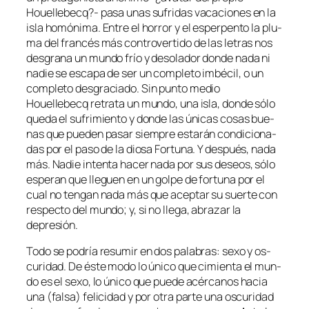
Houellebecq?- pa­sa unas su­fri­das va­ca­cio­nes en la
is­la ho­mó­ni­ma. Entre el ho­rror y el es­per­pen­to la plu­
ma del fran­cés más con­tro­ver­ti­do de las le­tras nos
des­gra­na un mun­do frío y de­so­la­dor don­de na­da ni
na­die se es­ca­pa de ser un com­ple­to im­bé­cil, o un
com­ple­to des­gra­cia­do. Sin pun­to me­dio
Houellebecq re­tra­ta un mun­do, una is­la, don­de só­lo
que­da el su­fri­mien­to y don­de las úni­cas co­sas bue­
nas que pue­den pa­sar siem­pre es­ta­rán con­di­cio­na­
das por el pa­so de la dio­sa Fortuna. Y des­pués, na­da
más. Nadie in­ten­ta ha­cer na­da por sus de­seos, só­lo
es­pe­ran que lle­guen en un gol­pe de for­tu­na por el
cual no ten­gan na­da más que acep­tar su suer­te con
res­pec­to del mun­do; y, si no lle­ga, abra­zar la
depresión.
Todo se po­dría re­su­mir en dos pa­la­bras: se­xo y os­
cu­ri­dad. De és­te mo­do lo úni­co que ci­mien­ta el mun­
do es el se­xo, lo úni­co que pue­de acér­ca­nos ha­cia
una (fal­sa) fe­li­ci­dad y por otra par­te una os­cu­ri­dad