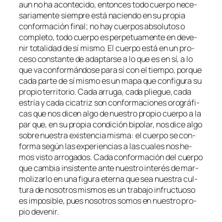
aun no ha acon­te­ci­do, en­ton­ces to­do cuer­po ne­ce­
sa­ria­men­te siem­pre es­tá na­cien­do en su pro­pia
con­for­ma­ción fi­nal; no hay cuer­pos ab­so­lu­tos o
com­ple­to, to­do cuer­po es per­pe­tua­men­te en de­ve­
nir to­ta­li­dad de sí mis­mo. El cuer­po es­tá en un pro­
ce­so cons­tan­te de adap­tar­se a lo que es en sí, a lo
que va con­for­mán­do­se pa­ra sí con el tiem­po, por­que
ca­da par­te de sí mis­mo es un ma­pa que con­fi­gu­ra su
pro­pio te­rri­to­rio. Cada arru­ga, ca­da plie­gue, ca­da
es­tría y ca­da ci­ca­triz son con­for­ma­cio­nes oro­grá­fi­
cas que nos di­cen al­go de nues­tro pro­pio cuer­po a la
par que, en su pro­pia con­di­ción bi­po­lar, nos di­ce al­go
so­bre nues­tra exis­ten­cia mis­ma: el cuer­po se con­
for­ma se­gún las ex­pe­rien­cias a las cua­les nos he­
mos vis­to arro­ga­dos. Cada con­for­ma­ción del cuer­po
que cam­bia in­sis­ten­te an­te nues­tro in­te­rés de mar­
mo­li­zar­lo en una fi­gu­ra eter­na que sea nues­tra cul­
tu­ra de no­so­tros mis­mos es un tra­ba­jo in­fruc­tuo­so
es im­po­si­ble, pues no­so­tros so­mos en nues­tro pro­
pio devenir.