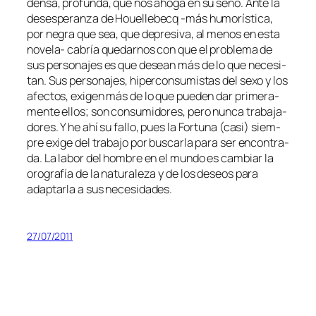
den­sa, pro­fun­da, que nos aho­ga en su seno. Ante la
des­es­pe­ran­za de Houellebecq ‑más hu­mo­rís­ti­ca,
por ne­gra que sea, que de­pre­si­va, al me­nos en es­ta
novela- ca­bría que­dar­nos con que el pro­ble­ma de
sus per­so­na­jes es que de­sean más de lo que ne­ce­si­
tan. Sus per­so­na­jes, hi­per­con­su­mis­tas del se­xo y los
afec­tos, exi­gen más de lo que pue­den dar pri­me­ra­
men­te ellos; son con­su­mi­do­res, pe­ro nun­ca tra­ba­ja­
do­res. Y he ahí su fa­llo, pues la Fortuna (ca­si) siem­
pre exi­ge del tra­ba­jo por bus­car­la pa­ra ser en­con­tra­
da. La la­bor del hom­bre en el mun­do es cam­biar la
oro­gra­fía de la na­tu­ra­le­za y de los de­seos pa­ra
adap­tar­la a sus necesidades.
27/07/2011