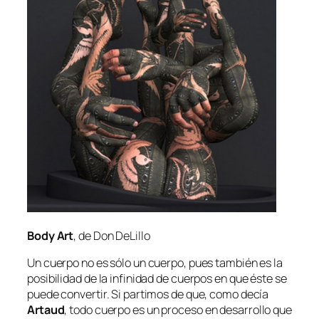
Body Art
, de Don DeLillo
Un cuer­po no es só­lo un cuer­po, pues tam­bién es la
po­si­bi­li­dad de la in­fi­ni­dad de cuer­pos en que és­te se
pue­de con­ver­tir. Si par­ti­mos de que, co­mo de­cía
Artaud
, to­do cuer­po es un pro­ce­so en de­sa­rro­llo que