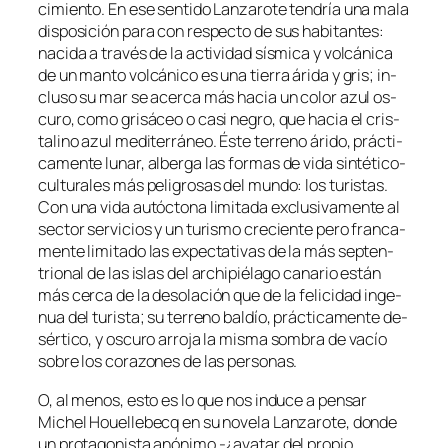
ci­mien­to. En ese sen­ti­do Lanzarote ten­dría una ma­la
dis­po­si­ción pa­ra con res­pec­to de sus ha­bi­tan­tes:
na­ci­da a tra­vés de la ac­ti­vi­dad sís­mi­ca y vol­cá­ni­ca
de un man­to vol­cá­ni­co es una tie­rra ári­da y gris; in­
clu­so su mar se acer­ca más ha­cia un co­lor azul os­
cu­ro, co­mo gri­sá­ceo o ca­si ne­gro, que ha­cia el cris­
ta­lino azul me­di­te­rrá­neo. Éste te­rreno ári­do, prác­ti­
ca­men­te lu­nar, al­ber­ga las for­mas de vi­da sintético-
culturales más pe­li­gro­sas del mun­do: los tu­ris­tas.
Con una vi­da au­tóc­to­na li­mi­ta­da ex­clu­si­va­men­te al
sec­tor ser­vi­cios y un tu­ris­mo cre­cien­te pe­ro fran­ca­
men­te li­mi­ta­do las ex­pec­ta­ti­vas de la más sep­ten­
trio­nal de las is­las del ar­chi­pié­la­go ca­na­rio es­tán
más cer­ca de la de­so­la­ción que de la fe­li­ci­dad in­ge­
nua del tu­ris­ta; su te­rreno bal­dío, prác­ti­ca­men­te de­
sér­ti­co, y os­cu­ro arro­ja la mis­ma som­bra de va­cío
so­bre los co­ra­zo­nes de las personas.
O, al me­nos, es­to es lo que nos in­du­ce a pen­sar
Michel Houellebecq en su no­ve­la Lanzarote, don­de
un pro­ta­go­nis­ta anó­ni­mo -¿ava­tar del pro­pio