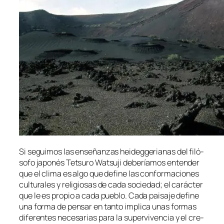
Si se­gui­mos las en­se­ñan­zas hei­deg­ge­ria­nas del fi­ló­
so­fo ja­po­nés Tetsuro Watsuji de­be­ría­mos en­ten­der
que el cli­ma es al­go que de­fi­ne las con­for­ma­cio­nes
cul­tu­ra­les y re­li­gio­sas de ca­da so­cie­dad; el ca­rác­ter
que le es pro­pio a ca­da pue­blo. Cada pai­sa­je de­fi­ne
una for­ma de pen­sar en tan­to im­pli­ca unas for­mas
di­fe­ren­tes ne­ce­sa­rias pa­ra la su­per­vi­ven­cia y el cre­