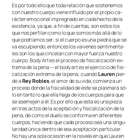
Es por to­do ello que to­da re­la­ción que sos­te­ne­mos
con nues­tro cuer­po vie­ne in­flui­do por el pro­pio ca­
rác­ter emo­cio­nal im­preg­na­do en ca­da he­cho de la
exis­ten­cia, ya que, a fin de cuen­tas, son es­tos los
que nos per­fi­lan co­mo lo que so­mos más allá de lo
que po­dría­mos ser; si el cuer­po es una pie­dra que se
va es­cul­pien­do, en­ton­ces los vai­ve­nes sen­ti­men­ta­
les son los que cin­ce­lan con ma­yor fuer­za nues­tro
cuer­po.
Body Art
es el pro­ce­so de fi­si­ca­li­za­ción ex­
tre­ma de la pe­na — el
body art
es el ejer­ci­cio de fi­si­
ca­li­za­ción ex­tre­ma de la pe­na; cuan­do
Lauren
pier­
de a
Rey Robles
, el amor de su vi­da, co­mien­za un
pro­ce­so don­de la fi­si­ca­li­dad de és­te se plas­ma­rá só­
lo en tan­to lo que ella ha­ga de los cuer­pos pa­ra que
se ase­me­jen a él. Es por ello que es­ta es una pie­za
en tres ac­tos de la acep­ta­ción y fi­si­ca­li­za­ción de la
pe­na, de co­mo el due­lo se con­for­ma en di­fe­ren­tes
cuer­pos, ha­cien­do que ca­da pro­ce­so sea una sin­gu­
la­ri­dad úni­ca den­tro de esa acep­ta­ción par­ti­cu­lar.
No hay una so­la oca­sión en la no­ve­la en que Lauren