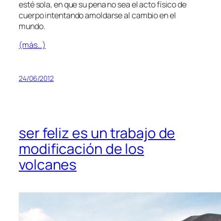
es­té so­la, en que su pe­na no sea el ac­to fí­si­co de
cuer­po in­ten­tan­do amol­dar­se al cam­bio en el
mundo.
(más…)
24/06/2012
ser feliz es un trabajo de
modificación de los
volcanes