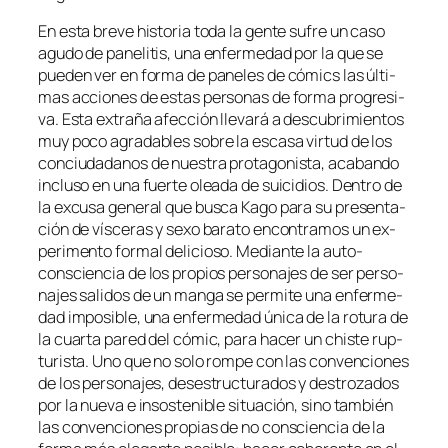
En es­ta bre­ve his­to­ria to­da la gen­te su­fre un ca­so
agu­do de pa­ne­li­tis, una en­fer­me­dad por la que se
pue­den ver en for­ma de pa­ne­les de có­mics las úl­ti­
mas ac­cio­nes de es­tas per­so­nas de for­ma pro­gre­si­
va. Esta ex­tra­ña afec­ción lle­va­rá a des­cu­bri­mien­tos
muy po­co agra­da­bles so­bre la es­ca­sa vir­tud de los
con­ciu­da­da­nos de nues­tra pro­ta­go­nis­ta, aca­ban­do
in­clu­so en una fuer­te olea­da de sui­ci­dios. Dentro de
la ex­cu­sa ge­ne­ral que bus­ca Kago pa­ra su pre­sen­ta­
ción de vís­ce­ras y se­xo ba­ra­to en­con­tra­mos un ex­
pe­ri­men­to for­mal de­li­cio­so. Mediante la auto-
consciencia de los pro­pios per­so­na­jes de ser per­so­
na­jes sa­li­dos de un man­ga se per­mi­te una en­fer­me­
dad im­po­si­ble, una en­fer­me­dad úni­ca de la ro­tu­ra de
la cuar­ta pa­red del có­mic, pa­ra ha­cer un chis­te rup­
tu­ris­ta. Uno que no so­lo rom­pe con las con­ven­cio­nes
de los per­so­na­jes, des­es­truc­tu­ra­dos y des­tro­za­dos
por la nue­va e in­sos­te­ni­ble si­tua­ción, sino tam­bién
las con­ven­cio­nes pro­pias de no cons­cien­cia de la