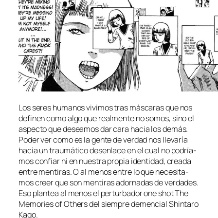
Los se­res hu­ma­nos vi­vi­mos tras más­ca­ras que nos
de­fi­nen co­mo al­go que real­men­te no so­mos, sino el
as­pec­to que de­sea­mos dar ca­ra ha­cia los de­más.
Poder ver co­mo es la gen­te de ver­dad nos lle­va­ría
ha­cia un trau­má­ti­co des­en­la­ce en el cual no po­dría­
mos con­fiar ni en nues­tra pro­pia iden­ti­dad, crea­da
en­tre men­ti­ras. O al me­nos en­tre lo que ne­ce­si­ta­
mos creer que son men­ti­ras ador­na­das de ver­da­des.
Eso plan­tea al me­nos el per­tur­ba­dor one shot The
Memories of Others del siem­pre de­men­cial Shintaro
Kago.