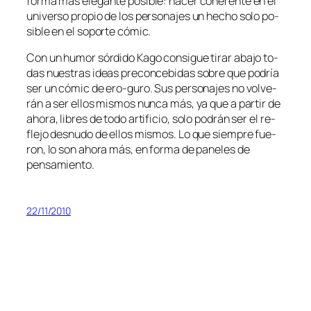
for­ma más ele­gan­te po­si­ble: ha­cer cohe­ren­te en el
uni­ver­so pro­pio de los per­so­na­jes un he­cho so­lo po­
si­ble en el so­por­te cómic.
Con un hu­mor sór­di­do Kago con­si­gue ti­rar aba­jo to­
das nues­tras ideas pre­con­ce­bi­das so­bre que po­dría
ser un có­mic de ero-guro. Sus per­so­na­jes no vol­ve­
rán a ser ellos mis­mos nun­ca más, ya que a par­tir de
aho­ra, li­bres de to­do ar­ti­fi­cio, so­lo po­drán ser el re­
fle­jo des­nu­do de ellos mis­mos. Lo que siem­pre fue­
ron, lo son aho­ra más, en for­ma de pa­ne­les de
pensamiento.
22/11/2010