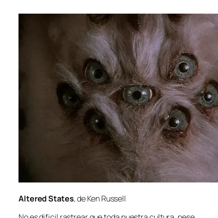
Altered States
, de Ken Russell
No es di­fi­cil ras­trear que to­da nues­tra cul­tu­ra, pe­se