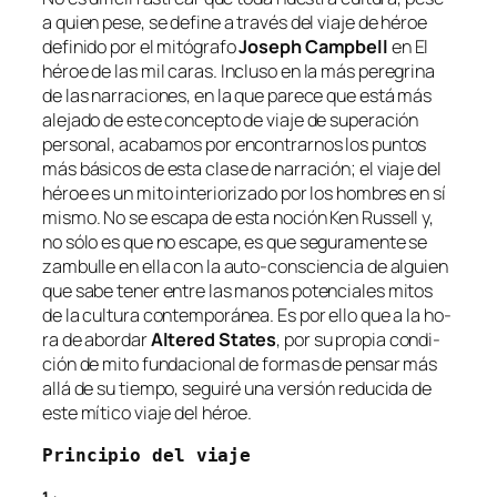
a quien pe­se, se de­fi­ne a tra­vés del via­je de hé­roe
de­fi­ni­do por el mi­tó­gra­fo
Joseph Campbell
en
El
hé­roe de las mil ca­ras
. Incluso en la más pe­re­gri­na
de las na­rra­cio­nes, en la que pa­re­ce que es­tá más
ale­ja­do de es­te con­cep­to de via­je de su­pera­ción
per­so­nal, aca­ba­mos por en­con­trar­nos los pun­tos
más bá­si­cos de es­ta cla­se de na­rra­ción; el via­je del
hé­roe es un mi­to in­te­rio­ri­za­do por los hom­bres en sí
mis­mo. No se es­ca­pa de es­ta no­ción Ken Russell y,
no só­lo es que no es­ca­pe, es que se­gu­ra­men­te se
zam­bu­lle en ella con la auto-consciencia de al­guien
que sa­be te­ner en­tre las ma­nos po­ten­cia­les mi­tos
de la cul­tu­ra con­tem­po­rá­nea. Es por ello que a la ho­
ra de abor­dar
Altered States
, por su pro­pia con­di­
ción de mi­to fun­da­cio­nal de for­mas de pen­sar más
allá de su tiem­po, se­gui­ré una ver­sión re­du­ci­da de
es­te mí­ti­co via­je del héroe.
Principio del viaje
1