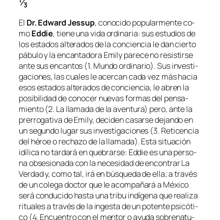
⁄
3
El
Dr. Edward Jessup
, co­no­ci­do po­pu­lar­men­te co­
mo
Eddie
, tie­ne una vi­da
or­di­na­ria
: sus es­tu­dios de
los es­ta­dos al­te­ra­dos de la con­cien­cia le dan cier­to
pá­bu­lo y la en­can­ta­do­ra
Emily
pa­re­ce no re­sis­tir­se
an­te sus en­can­tos (
1. Mundo or­di­na­rio
). Sus in­ves­ti­
ga­cio­nes, las cua­les le acer­can ca­da vez más ha­cia
esos es­ta­dos al­te­ra­dos de con­cien­cia, le abren la
po­si­bi­li­dad de co­no­cer nue­vas for­mas del pen­sa­
mien­to (
2. La lla­ma­da de la aven­tu­ra
) pe­ro, an­te la
pre­rro­ga­ti­va de Emily, de­ci­den ca­sar­se de­jan­do en
un se­gun­do lu­gar sus in­ves­ti­ga­cio­nes (
3. Reticencia
del hé­roe o re­cha­zo de la lla­ma­da
). Esta si­tua­ción
idí­li­ca no tar­da­rá en que­brar­se: Eddie es una per­so­
na ob­se­sio­na­da con la ne­ce­si­dad de en­con­trar La
Verdad y, co­mo tal, irá en bús­que­da de ella; a tra­vés
de un co­le­ga doc­tor que le acom­pa­ña­rá a México
se­rá con­du­ci­do has­ta una tri­bu in­dí­ge­na que rea­li­za
ri­tua­les a tra­vés de la in­ges­ta de un po­ten­te psi­có­ti­
co (
4. Encuentro con el men­tor o ayu­da so­bre­na­tu­