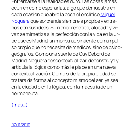
Enfrentarse a la reali­dad es du­ro. Las co­sas ja­más
ocu­rren co­mo es­pe­ra­rías, al­go que de­mues­tra en
ca­da oca­sión que abre la bo­ca el en­clí­ti­co
Miguel
Noguera
que sor­pren­de siem­pre a pro­pios y ex­tra­
ños con sus ideas. Su rit­mo fre­né­ti­co, alo­ca­do y vi­
vaz se mi­me­ti­za a la per­fec­ción con la vi­da en la ur­
be que es Madrid, un mons­truo sin­tien­te con un pul­
so pro­pio que no ne­ce­si­ta de mé­di­cos, sino de psi­co­
geó­gra­fos. Como una suer­te de Guy Debord de
Madrid, Noguera des­con­tex­tua­li­zar, de­cons­tru­ye y
ar­ti­cu­la la ló­gi­ca co­mo más le pla­ce en una nue­va
con­tex­tua­li­za­ción. Como si de la pro­pia ciu­dad se
tra­ta­ra da for­ma al con­cep­to mis­mo del ser, ya sea
en la ciu­dad o en la ló­gi­ca, con la maes­tría de un
hermeneuta.
(más…)
07/11/2010