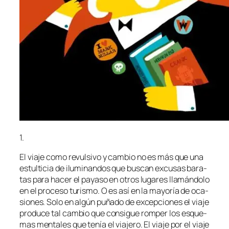
1.
El via­je co­mo re­vul­si­vo y cam­bio no es más que una
es­tul­ti­cia de ilu­mi­nan­dos que bus­can ex­cu­sas ba­ra­
tas pa­ra ha­cer el pa­ya­so en otros lu­ga­res lla­mán­do­lo
en el pro­ce­so tu­ris­mo. O es así en la ma­yo­ría de oca­
sio­nes. Solo en al­gún pu­ña­do de ex­cep­cio­nes el via­je
pro­du­ce tal cam­bio que con­si­gue rom­per los es­que­
mas men­ta­les que te­nía el via­je­ro. El via­je por el via­je