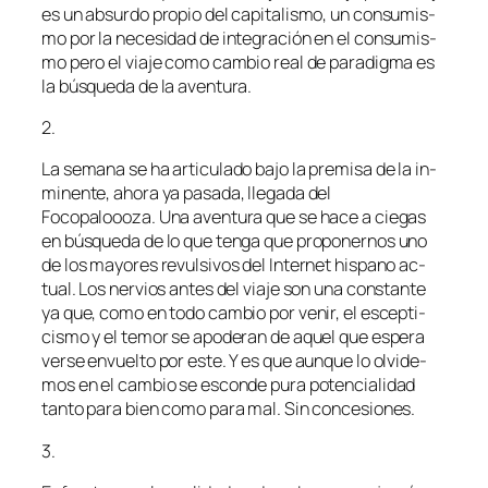
es un ab­sur­do pro­pio del ca­pi­ta­lis­mo, un con­su­mis­
mo por la ne­ce­si­dad de in­te­gra­ción en el con­su­mis­
mo pe­ro el via­je co­mo cam­bio real de pa­ra­dig­ma es
la bús­que­da de la aventura.
2.
La se­ma­na se ha ar­ti­cu­la­do ba­jo la pre­mi­sa de la in­
mi­nen­te, aho­ra ya pa­sa­da, lle­ga­da del
Focopaloooza. Una aven­tu­ra que se ha­ce a cie­gas
en bús­que­da de lo que ten­ga que pro­po­ner­nos uno
de los ma­yo­res re­vul­si­vos del Internet his­pano ac­
tual. Los ner­vios an­tes del via­je son una cons­tan­te
ya que, co­mo en to­do cam­bio por ve­nir, el es­cep­ti­
cis­mo y el te­mor se apo­de­ran de aquel que es­pe­ra
ver­se en­vuel­to por es­te. Y es que aun­que lo ol­vi­de­
mos en el cam­bio se es­con­de pu­ra po­ten­cia­li­dad
tan­to pa­ra bien co­mo pa­ra mal. Sin concesiones.
3.