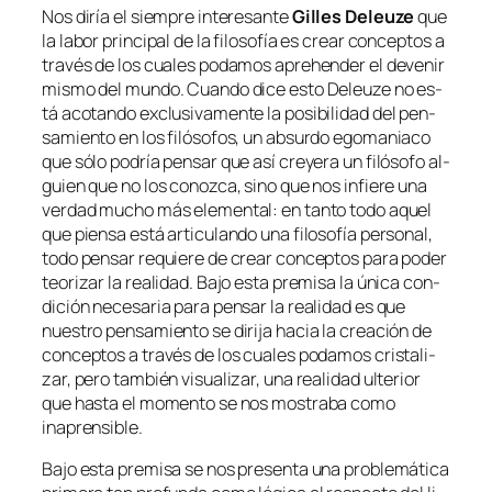
Nos di­ría el siem­pre in­tere­san­te
Gilles Deleuze
que
la la­bor prin­ci­pal de la fi­lo­so­fía es crear con­cep­tos a
tra­vés de los cua­les po­da­mos aprehen­der el de­ve­nir
mis­mo del mun­do. Cuando di­ce es­to Deleuze no es­
tá aco­tan­do ex­clu­si­va­men­te la po­si­bi­li­dad del pen­
sa­mien­to en los fi­ló­so­fos, un ab­sur­do ego­ma­nia­co
que só­lo po­dría pen­sar que así cre­ye­ra un fi­ló­so­fo al­
guien que no los co­noz­ca, sino que nos in­fie­re una
ver­dad mu­cho más ele­men­tal: en tan­to to­do aquel
que pien­sa es­tá ar­ti­cu­lan­do una fi­lo­so­fía per­so­nal,
to­do pen­sar re­quie­re de crear con­cep­tos pa­ra po­der
teo­ri­zar la reali­dad. Bajo es­ta pre­mi­sa la úni­ca con­
di­ción ne­ce­sa­ria pa­ra pen­sar la reali­dad es que
nues­tro pen­sa­mien­to se di­ri­ja ha­cia la crea­ción de
con­cep­tos a tra­vés de los cua­les po­da­mos cris­ta­li­
zar, pe­ro tam­bién vi­sua­li­zar, una reali­dad ul­te­rior
que has­ta el mo­men­to se nos mos­tra­ba co­mo
inaprensible.
Bajo es­ta pre­mi­sa se nos pre­sen­ta una pro­ble­má­ti­ca