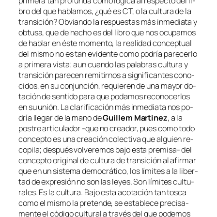
pri­me­ra tan pro­fun­da co­mo ló­gi­ca al res­pec­to del li­
bro del que ha­bla­mos, ¿qué es
CT, o la cul­tu­ra de la
tran­si­ción
? Obviando la res­pues­tas más in­me­dia­ta y
ob­tu­sa, que de he­cho es del li­bro que nos ocu­pa­mos
de ha­blar en és­te mo­men­to, la reali­dad con­cep­tual
del mis­mo no es tan evi­den­te co­mo po­dría pa­re­cer­lo
a pri­me­ra vis­ta; aun cuan­do las pa­la­bras cul­tu­ra y
tran­si­ción pa­re­cen re­mi­tir­nos a sig­ni­fi­can­tes co­no­
ci­dos, en su con­jun­ción, re­quie­ren de una ma­yor do­
ta­ción de sen­ti­do pa­ra que po­da­mos re­co­no­cer­los
en su unión. La cla­ri­fi­ca­ción más in­me­dia­ta nos po­
dría lle­gar de la mano de
Guillem Martinez
, a la
pos­tre ar­ti­cu­la­dor ‑que no crea­dor, pues co­mo to­do
con­cep­to es una crea­ción co­lec­ti­va que al­guien re­
co­pi­la; des­pués vol­ve­re­mos ba­jo es­ta premisa- del
con­cep­to ori­gi­nal de
cul­tu­ra de tran­si­ción
al afir­mar
que
en un sis­te­ma de­mo­crá­ti­co, los lí­mi­tes a la li­ber­
tad de ex­pre­sión no son las le­yes. Son lí­mi­tes cul­tu­
ra­les. Es la cul­tu­ra
. Bajo es­ta aco­ta­ción tan tos­ca
co­mo el mis­mo la pre­ten­de, se es­ta­ble­ce pre­ci­sa­
men­te el có­di­go cul­tu­ral a tra­vés del que po­de­mos