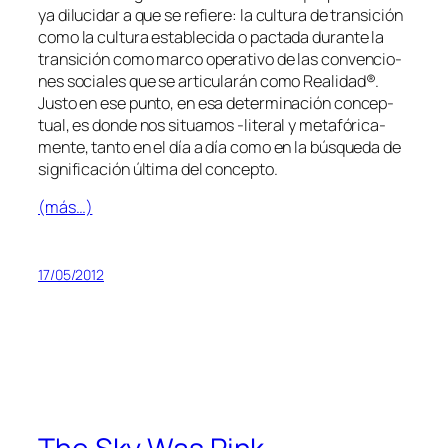
ya di­lu­ci­dar a que se re­fie­re: la cul­tu­ra de tran­si­ción
co­mo la cul­tu­ra es­ta­ble­ci­da o pac­ta­da du­ran­te la
tran­si­ción co­mo mar­co ope­ra­ti­vo de las con­ven­cio­
nes so­cia­les que se ar­ti­cu­la­rán co­mo
Realidad®
.
Justo en ese pun­to, en esa de­ter­mi­na­ción con­cep­
tual, es don­de nos si­tua­mos ‑li­te­ral y me­ta­fó­ri­ca­
men­te, tan­to en el día a día co­mo en la bús­que­da de
sig­ni­fi­ca­ción úl­ti­ma del concepto.
(más…)
17/05/2012