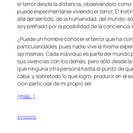
el te­rror des­de la dis­tan­cia, ob­ser­ván­do­lo co­mo 
pue­de ex­pe­ri­men­tar­se vi­vien­do el te­rror. El in
allá
del sen­ti­do, de la hu­ma­ni­dad, del mun­do: só
soy pre­ña­do por la po­si­bi­li­dad de la con­cien­cia 
¿Puede un hom­bre co­no­cer el te­rror que ha co­no­
par­ti­cu­la­ri­da­des, pues na­die vi­ve la mis­ma ex­
las mis­mas. Cada in­di­vi­duo es par­te del mun­do 
sus vi­ven­cias con los de­más, pe­ro só­lo des­de la
que nin­gu­na otra per­so­na has­ta el pun­to de que 
ca­ba, y so­bre­to­do lo que lo­gró, pro­du­cir en el ex
ción par­ti­cu­lar de mi pro­pio ser.
(más…)
31/10/2012