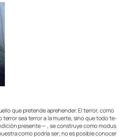
aque­llo que pre­ten­de aprehen­der. El te­rror, co­mo
­do te­rror sea te­rror a la muer­te, sino que to­do te­
­di­ción pre­sen­te — , se cons­tru­ye co­mo
mo­dus
s­tra co­mo po­dría ser; no es po­si­ble co­no­cer