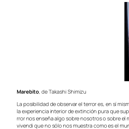
Marebito
, de Takashi Shimizu
La po­si­bi­li­dad de ob­ser­var el te­rror es, en sí m
la ex­pe­rien­cia in­te­rior de ex­tin­ción pu­ra que su
rror nos en­se­ña al­go so­bre no­so­tros o so­bre el
vi­ven­di
que no só­lo nos mues­tra co­mo es el mun­