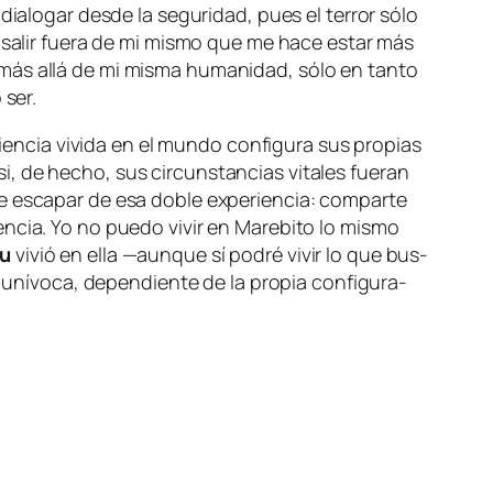
 dia­lo­gar des­de la se­gu­ri­dad, pues el te­rror só­lo
el sa­lir fue­ra de mi mis­mo que me ha­ce es­tar
más
 más allá de mi mis­ma hu­ma­ni­dad, só­lo en tan­to
 ser.
­cia vi­vi­da en el mun­do con­fi­gu­ra sus pro­pias
i, de he­cho, sus cir­cuns­tan­cias vi­ta­les fue­ran
 es­ca­par de esa do­ble ex­pe­rien­cia: com­par­te
ten­cia. Yo no pue­do
vi­vir
en
Marebito
lo mis­mo
zu
vi­vió en ella —aun­que sí po­dré vi­vir lo que bus­
 uní­vo­ca, de­pen­dien­te de la pro­pia con­fi­gu­ra­