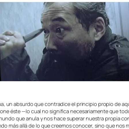
is­ma, un ab­sur­do que con­tra­di­ce el prin­ci­pio pro­pio de 
­po­ne és­te —lo cual no sig­ni­fi­ca ne­ce­sa­ria­men­te que to
 mun­do que anu­la y nos ha­ce su­pe­rar nues­tra pro­pia con
do más allá de lo que cree­mos co­no­cer, sino que nos mue