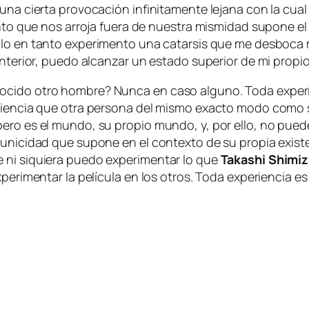
una cier­ta pro­vo­ca­ción in­fi­ni­ta­men­te le­ja­na con la cual
s­tin­to que nos arro­ja fue­ra de nues­tra mis­mi­dad su­po­ne 
­lo en tan­to ex­pe­ri­men­to una ca­tar­sis que me des­bo­ca
in­te­rior, pue­do al­can­zar un es­ta­do su­pe­rior de mi pro­pio
ci­do otro hom­bre? Nunca en ca­so al­guno. Toda ex­pe­rien
pe­rien­cia que otra per­so­na del mis­mo exac­to mo­do co­mo s
pe­ro es el mun­do, su pro­pio mun­do, y, por ello, no pue­de
 uni­ci­dad que su­po­ne en el con­tex­to de su pro­pia exis­
ni si­quie­ra pue­do ex­pe­ri­men­tar lo que
Takashi Shimi
­pe­ri­men­tar la pe­lí­cu­la en los otros. Toda ex­pe­rien­cia es