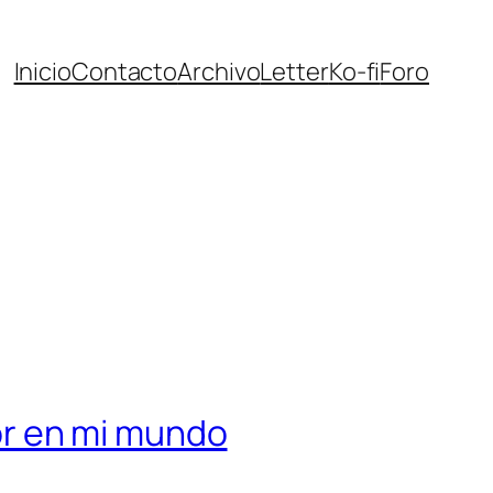
Inicio
Contacto
Archivo
Letter
Ko-fi
Foro
ior en mi mundo