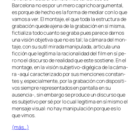
Barcelona
no es por un me­ro ca­pri­cho ar­gu­men­tal,
es por­que de he­cho es la for­ma de me­diar con lo que
va­mos a ver. El mon­ta­je, el que to­da la es­truc­tu­ra de
gra­ba­ción que­de
aje­na
de la gra­ba­ción en sí mis­ma,
fic­tia­li­za to­do cuan­to se gra­ba pues pa­re­ce dar­nos
una vi­sión ob­je­ti­va que no es tal; la cá­ma­ra del mon­
ta­je, con su su­til mi­ra­da ma­ni­pu­la­da, ar­ti­cu­la una
fic­ción que le­gi­ti­ma la ra­cio­na­li­dad del
film
en sí pe­
ro no el dis­cur­so de reali­dad que es­te sos­tie­ne. En el
mon­ta­ge
, en la vi­sión subjetivo-digégica de la cá­ma­
ra ‑aquí ca­rac­te­ri­za­do por sus men­cio­nes cons­tan­
tes y, es­pe­cial­men­te, por la gra­ba­ción con dis­po­si­ti­
vos siem­pre re­pre­sen­ta­dos en pan­ta­lla en su
ausencia‑, sin em­bar­go se pro­du­ce un dis­cur­so que
es sub­je­ti­vo
per sé
por lo cual le­gi­ti­ma en sí mis­mo el
men­sa­je vi­sual: no hay ma­ni­pu­la­ción por­que es
lo
que vi­mos
.
(más…)