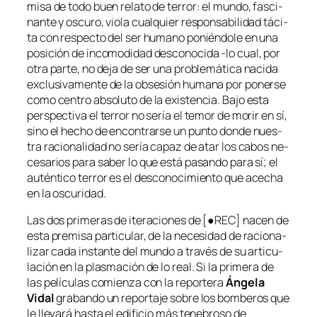
mi­sa de to­do buen re­la­to de te­rror: el mun­do, fas­ci­
nan­te y os­cu­ro, vio­la cual­quier res­pon­sa­bi­li­dad tá­ci­
ta con res­pec­to del ser hu­mano po­nién­do­le en una
po­si­ción de in­co­mo­di­dad des­co­no­ci­da ‑lo cual, por
otra par­te, no de­ja de ser una pro­ble­má­ti­ca na­ci­da
ex­clu­si­va­men­te de la ob­se­sión hu­ma­na por po­ner­se
co­mo cen­tro ab­so­lu­to de la exis­ten­cia. Bajo es­ta
pers­pec­ti­va el te­rror no se­ría el te­mor de mo­rir en sí,
sino el he­cho de en­con­trar­se un pun­to don­de nues­
tra ra­cio­na­li­dad no se­ría ca­paz de atar los ca­bos ne­
ce­sa­rios pa­ra sa­ber lo que es­tá pa­san­do pa­ra sí; el
au­tén­ti­co te­rror es el des­co­no­ci­mien­to que ace­cha
en la oscuridad.
Las dos pri­me­ras de ite­ra­cio­nes de [●REC] na­cen de
es­ta pre­mi­sa par­ti­cu­lar, de la ne­ce­si­dad de ra­cio­na­
li­zar ca­da ins­tan­te del mun­do a tra­vés de su ar­ti­cu­
la­ción en la plas­ma­ción de lo real. Si la pri­me­ra de
las pe­lí­cu­las co­mien­za con la re­por­te­ra
Ángela
Vidal
gra­ban­do un re­por­ta­je so­bre los bom­be­ros que
le lle­va­rá has­ta el edi­fi­cio más te­ne­bro­so de