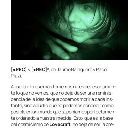
[●REC]
&
[●REC]²
, de Jaume Balagueró y Paco
Plaza
Aquello a lo que más te­me­mos no es ne­ce­sa­ria­men­
te lo que no ve­mos, que no de­ja de ser una re­mi­nis­
cen­cia de la idea de que po­de­mos mo­rir a ca­da ins­
tan­te, sino aque­llo que no po­de­mos con­ce­bir co­mo
po­si­ble en un mun­do que su­po­nía­mos per­fec­ta­men­
te or­de­na­do a nues­tra me­di­da. Esto, que es la ba­se
del cos­mi­cis­mo de
Lovecraft
, no de­ja de ser la pre­